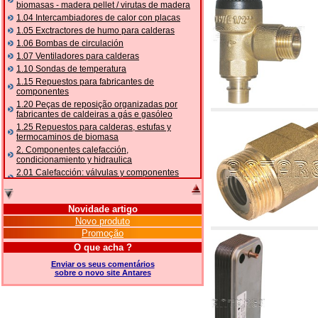
biomasas - madera pellet / virutas de madera
1.04 Intercambiadores de calor con placas
1.05 Exctractores de humo para calderas
1.06 Bombas de circulación
1.07 Ventiladores para calderas
1.10 Sondas de temperatura
1.15 Repuestos para fabricantes de
componentes
1.20 Peças de reposição organizadas por
fabricantes de caldeiras a gás e gasóleo
1.25 Repuestos para calderas, estufas y
termocaminos de biomasa
2. Componentes calefacción,
condicionamiento y hidraulica
2.01 Calefacción: válvulas y componentes
relacionados y complementarios
2.05 BOMBAS DE CALOR: válvulas e
acessórios
Novidade artigo
2.10 Termorregulación instalaciones
Novo produto
2.15 Acondicionamiento: válvulas y
Promoção
componentes relacionados y complementarios
O que acha ?
2.16 Gas: componentes para tubería,
relacionados y complementarios
Enviar os seus comentários
sobre o novo site Antares
2.17 Gasóleo: componentes para tubería,
relacionados y complementarios
2.18 Solar: tubería, válvulas, relacionados y
complementarios para instalacione solares