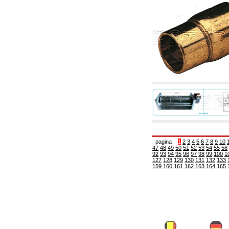
6.01 Tubería
6.02 Fumistería
6.03 Colectores de distribución
6.04 Racores clasicos en latón con rosca
6.05 Racores para tubos de cobre
6.06 Racores para tubos de polietileno y
multicapa
6.08 Racores para tubo inox ondulado CSST y
artículos relacionados y complementarios
6.10 Racores para radiadores
6.12 Tapones de plástico de obra para la
protección y ensayo de presión instalaciones
6.15 Bridas de conexión y artículos
complementarios
6.18 Abrazadera-soportes, estantes y
soportes: relacionados y complementarios
6.20 Válvulas y componentes para
pagina
1
2
3
4
5
6
7
8
9
10
instalaciones de cobre para fontanería
47
48
49
50
51
52
53
54
55
56
92
93
94
95
96
97
98
99
100
1
6.25 Válvulas y componentes para tubería gas
127
128
129
130
131
132
133
6.30 Válvulas y componentes para tubería
159
160
161
162
163
164
165
gasóleo
6.33 Válvulas y componentes para calderas y
caldera-chimeneas de biomasa
6.35 Válvulas y componentes para tubería
alimentación y virutas de madera
6.40 Tubería, válvulas y componentes para
instalaciones solares