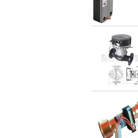
2.19 Pellet y virutas de madera: componentes
para tubería alimentacíon calderas y estufas
2.30 Tubería, racores relacionados y
complementarios para construcción de
instalaciones hidráulicas
2.35 Intercambiadores de calor
2.40 Tratamiento y control agua
2.45 Presión, temperatura, nivel y flujo de la
agua: control y regulación
2.60 Bombas de recirculación agua caliente
sanitarios - ACS: relacionados y
complementarios
2.70 Grifería sanitaria: artículos relacionados y
complementarios
2.75 Tubería de desagüe: sifones, piletas,
cisternas de desaje, artículos relacionados y
complementarios
2.85 Abrazadera-soportes, estantes y
soportes: relacionados y complementarios
2.88 Sellantes, guarniciones y materiales
sellantes hidráulicas
3. Componentes para solar y biomasas
3.01 Solar: componentes de instalación
3.05 Biomasas: componentes de central
térmica
4. Bombas, circuladores y relacionados
4.01 Bombas de elevación agua
4.02 Grupos de bombeo y presurización agua