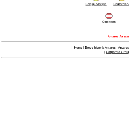
6.50 Sellantes y materiales hidráulicos
Belgique/België
Deutschlan
7. Instrumentos, herramientas y productos de
mantenimiento
7.05 Herramientas de trabajo
7.10 Instrumentos de trabajo
Österreich
7.15 Productos operaciones de mantenimiento
Antares
for wat
|
Home
|
Breve história Antares
|
Antares
|
Corporate Grou