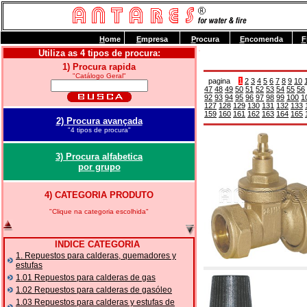
H
ome
E
mpresa
P
rocura
E
ncomenda
F
Utiliza as 4 tipos de procura:
1) Procura rapida
"Catálogo Geral"
pagina
1
2
3
4
5
6
7
8
9
10
47
48
49
50
51
52
53
54
55
56
92
93
94
95
96
97
98
99
100
1
127
128
129
130
131
132
133
159
160
161
162
163
164
165
2) Procura avançada
"4 tipos de procura"
3) Procura alfabetica
por grupo
4) CATEGORIA PRODUTO
"Clique na categoria escolhida"
INDICE CATEGORIA
1. Repuestos para calderas, quemadores y
estufas
1.01 Repuestos para calderas de gas
1.02 Repuestos para calderas de gasóleo
1.03 Repuestos para calderas y estufas de