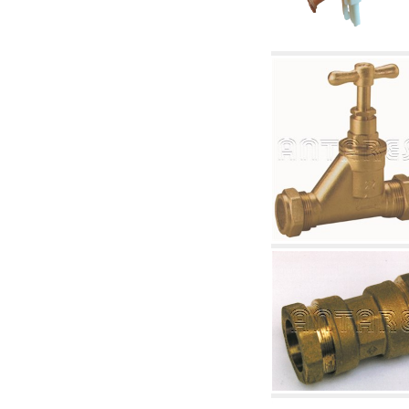
4.03 Control presión y nivel - artículos
relacionados
4.04 Riego
4.05 Bombas de circulación
4.06 Bombas de recirculación
4.07 Circuladores - artículos relacionados y
complementarios
4.11 Bombas auxiliares para quemadores de
gasóleo
4.12 Bombas para quemadores de gasóleo y
artículos relacionados y complementarios
5. Termorregulación
5.00 Válvulas para radiadores
5.01 Termostatos
5.02 Humedostatos
5.03 Reguladores electrónicos de temperatura
5.04 Válvulas de zona y válvulas motorizadas,
electrotérmica y similares
5.05 Mezclado eléctrico y termostático
5.06 Servomotores y actuadores eléctricos y
termostáticos y relacionadas
5.07 Centralitas para bajar la temperatura y
modulos premontados
5.08 Interruptores horarios y cuentahoras
5.10 Electroválvulas
6. Tubos, racores y válvulas