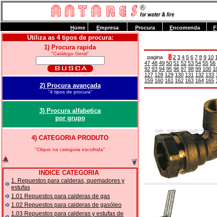
H
ome
E
mpresa
P
rocura
E
ncomenda
F
Utiliza as 4 tipos de procura:
1) Procura rapida
"Catálogo Geral"
pagina
1
2
3
4
5
6
7
8
9
10
47
48
49
50
51
52
53
54
55
56
92
93
94
95
96
97
98
99
100
1
127
128
129
130
131
132
133
159
160
161
162
163
164
165
2) Procura avançada
"4 tipos de procura"
3) Procura alfabetica
por grupo
4) CATEGORIA PRODUTO
"Clique na categoria escolhida"
INDICE CATEGORIA
1. Repuestos para calderas, quemadores y
estufas
1.01 Repuestos para calderas de gas
1.02 Repuestos para calderas de gasóleo
1.03 Repuestos para calderas y estufas de