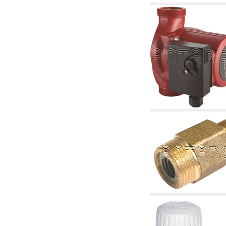
2.19 Pellet y virutas de madera: componentes
para tubería alimentacíon calderas y estufas
2.30 Tubería, racores relacionados y
complementarios para construcción de
instalaciones hidráulicas
2.35 Intercambiadores de calor
2.40 Tratamiento y control agua
2.45 Presión, temperatura, nivel y flujo de la
agua: control y regulación
2.60 Bombas de recirculación agua caliente
sanitarios - ACS: relacionados y
complementarios
2.70 Grifería sanitaria: artículos relacionados y
complementarios
2.75 Tubería de desagüe: sifones, piletas,
cisternas de desaje, artículos relacionados y
complementarios
2.85 Abrazadera-soportes, estantes y
soportes: relacionados y complementarios
2.88 Sellantes, guarniciones y materiales
sellantes hidráulicas
3. Componentes para solar y biomasas
3.01 Solar: componentes de instalación
3.05 Biomasas: componentes de central
térmica
4. Bombas, circuladores y relacionados
4.01 Bombas de elevación agua
4.02 Grupos de bombeo y presurización agua