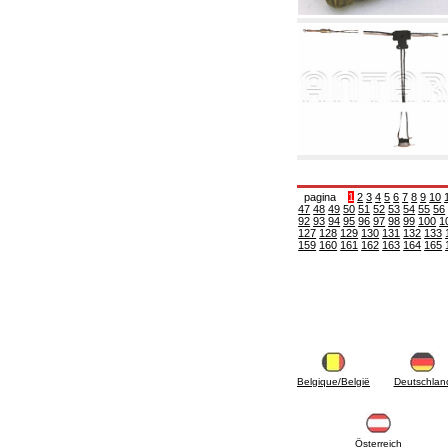
6.01 Tubería
6.02 Fumistería
6.03 Colectores de distribución
6.04 Racores clasicos en latón con rosca
6.05 Racores para tubos de cobre
6.06 Racores para tubos de polietileno y
multicapa
6.08 Racores para tubo inox ondulado CSST y
artículos relacionados y complementarios
6.10 Racores para radiadores
6.12 Tapones de plástico de obra para la
protección y ensayo de presión instalaciones
pagina
1
2
3
4
5
6
7
8
9
10
6.15 Bridas de conexión y artículos
47
48
49
50
51
52
53
54
55
56
92
93
94
95
96
97
98
99
100
1
complementarios
127
128
129
130
131
132
133
6.18 Abrazadera-soportes, estantes y
159
160
161
162
163
164
165
soportes: relacionados y complementarios
6.20 Válvulas y componentes para
instalaciones de cobre para fontanería
6.25 Válvulas y componentes para tubería gas
6.30 Válvulas y componentes para tubería
gasóleo
6.33 Válvulas y componentes para calderas y
caldera-chimeneas de biomasa
Belgique/België
Deutschlan
6.35 Válvulas y componentes para tubería
alimentación y virutas de madera
6.40 Tubería, válvulas y componentes para
instalaciones solares
Österreich