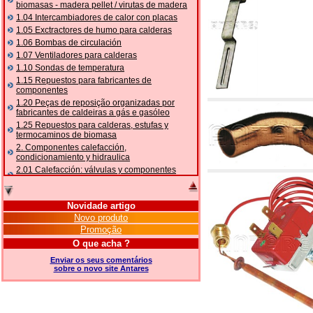
biomasas - madera pellet / virutas de madera
1.04 Intercambiadores de calor con placas
1.05 Exctractores de humo para calderas
1.06 Bombas de circulación
1.07 Ventiladores para calderas
1.10 Sondas de temperatura
1.15 Repuestos para fabricantes de
componentes
1.20 Peças de reposição organizadas por
fabricantes de caldeiras a gás e gasóleo
1.25 Repuestos para calderas, estufas y
termocaminos de biomasa
2. Componentes calefacción,
condicionamiento y hidraulica
2.01 Calefacción: válvulas y componentes
relacionados y complementarios
2.05 BOMBAS DE CALOR: válvulas e
acessórios
Novidade artigo
2.10 Termorregulación instalaciones
Novo produto
2.15 Acondicionamiento: válvulas y
Promoção
componentes relacionados y complementarios
O que acha ?
2.16 Gas: componentes para tubería,
relacionados y complementarios
Enviar os seus comentários
sobre o novo site Antares
2.17 Gasóleo: componentes para tubería,
relacionados y complementarios
2.18 Solar: tubería, válvulas, relacionados y
complementarios para instalacione solares