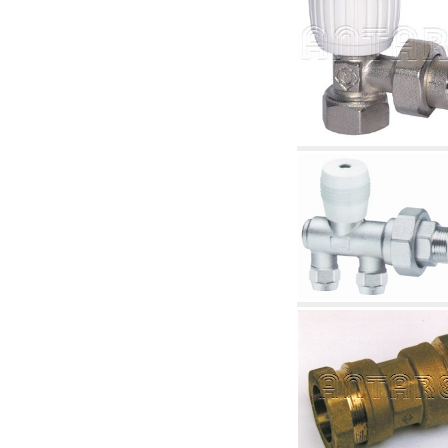
4.03 Control presión y nivel - artículos
relacionados
4.04 Riego
4.05 Bombas de circulación
4.06 Bombas de recirculación
4.07 Circuladores - artículos relacionados y
complementarios
4.11 Bombas auxiliares para quemadores de
gasóleo
4.12 Bombas para quemadores de gasóleo y
artículos relacionados y complementarios
5. Termorregulación
5.00 Válvulas para radiadores
5.01 Termostatos
5.02 Humedostatos
5.03 Reguladores electrónicos de temperatura
5.04 Válvulas de zona y válvulas motorizadas,
electrotérmica y similares
5.05 Mezclado eléctrico y termostático
5.06 Servomotores y actuadores eléctricos y
termostáticos y relacionadas
5.07 Centralitas para bajar la temperatura y
modulos premontados
5.08 Interruptores horarios y cuentahoras
5.10 Electroválvulas
6. Tubos, racores y válvulas