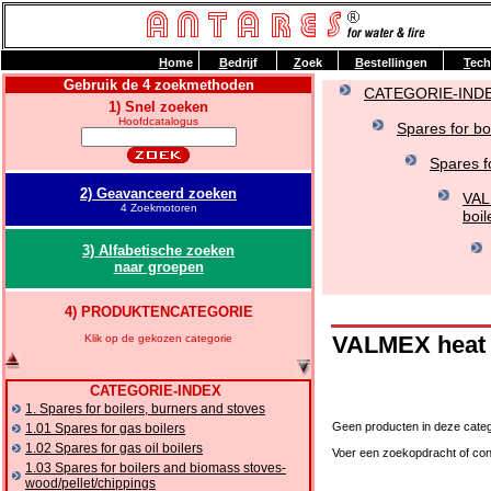
H
ome
B
edrijf
Z
oek
B
estellingen
T
ech
Gebruik de 4 zoekmethoden
CATEGORIE-IND
1) Snel zoeken
Hoofdcatalogus
Spares for bo
Spares f
2) Geavanceerd zoeken
VAL
4 Zoekmotoren
boil
3) Alfabetische zoeken
naar groepen
4) PRODUKTENCATEGORIE
VALMEX heat e
Klik op de gekozen categorie
CATEGORIE-INDEX
1. Spares for boilers, burners and stoves
Geen producten in deze categ
1.01 Spares for gas boilers
1.02 Spares for gas oil boilers
Voer een zoekopdracht of con
1.03 Spares for boilers and biomass stoves-
wood/pellet/chippings