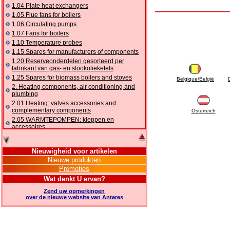
1.04 Plate heat exchangers
1.05 Flue fans for boilers
1.06 Circulating pumps
1.07 Fans for boilers
1.10 Temperature probes
1.15 Spares for manufacturers of components
1.20 Reserveonderdelen gesorteerd per
fabrikant van gas- en stookolieketels
1.25 Spares for biomass boilers and stoves
Belgique/België
2. Heating components, air conditioning and
plumbing
2.01 Heating: valves accessories and
complementary components
Österreich
2.05 WARMTEPOMPEN: kleppen en
accessoires
2.10 Thermoregulation systems
2.15 Air conditioning:valves accessories and
Nieuwigheid voor artikelen
complementary components
Nieuwe produkten
2.16 Gas: components for pipes,
Promoties
complementary and accessory
2.17 Gasoil: components for pipes,
Wat denkt U ervan?
complementary and accessory
Zend uw opmerkingen
2.18 Solar: pipes, valves, complementary and
over de nieuwe website van Antares
accessory for solar systems
2.19 Chippings and pellet: components for
feed pipes boilers and stoves
2.30 Pipes, complementary fittings and