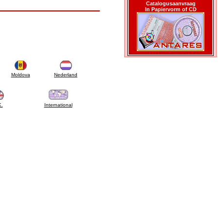
Catalogusaanvraag
In Papiervorm of CD
Moldova
Nederland
K.
International