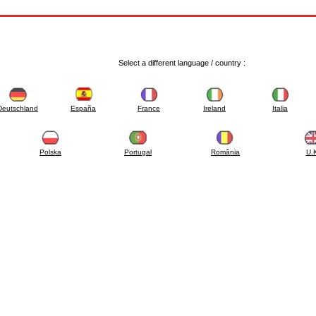
Select a different language / country :
Deutschland
España
France
Ireland
Italia
Polska
Portugal
România
U.