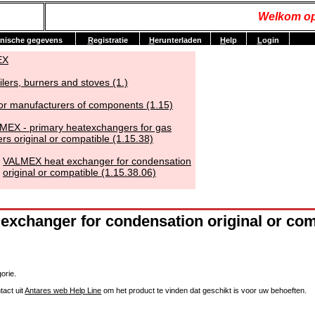
Welkom op
nische gegevens
R
egistratie
H
erunterladen
H
elp
L
ogin
EX
ilers, burners and stoves (1.)
or manufacturers of components (1.15)
MEX - primary heatexchangers for gas
ers original or compatible (1.15.38)
VALMEX heat exchanger for condensation
original or compatible (1.15.38.06)
xchanger for condensation original or com
orie.
tact uit
Antares web Help Line
om het product te vinden dat geschikt is voor uw behoeften.