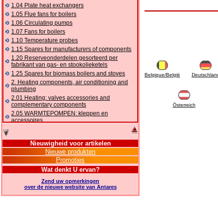
1.04 Plate heat exchangers
1.05 Flue fans for boilers
1.06 Circulating pumps
1.07 Fans for boilers
1.10 Temperature probes
1.15 Spares for manufacturers of components
1.20 Reserveonderdelen gesorteerd per
fabrikant van gas- en stookolieketels
1.25 Spares for biomass boilers and stoves
Belgique/België
Deutschlan
2. Heating components, air conditioning and
plumbing
2.01 Heating: valves accessories and
complementary components
Österreich
2.05 WARMTEPOMPEN: kleppen en
accessoires
2.10 Thermoregulation systems
2.15 Air conditioning:valves accessories and
Nieuwigheid voor artikelen
complementary components
Nieuwe produkten
2.16 Gas: components for pipes,
Promoties
complementary and accessory
2.17 Gasoil: components for pipes,
Wat denkt U ervan?
complementary and accessory
Zend uw opmerkingen
2.18 Solar: pipes, valves, complementary and
over de nieuwe website van Antares
accessory for solar systems
2.19 Chippings and pellet: components for
feed pipes boilers and stoves
2.30 Pipes, complementary fittings and