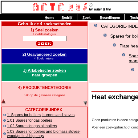
H
ome
B
edrijf
Z
oek
B
estellingen
T
ech
Gebruik de 4 zoekmethoden
CATEGORIE-INDE
1) Snel zoeken
Hoofdcatalogus
Spares for boi
Plate hea
2) Geavanceerd zoeken
Spar
4 Zoekmotoren
manu
3) Alfabetische zoeken
naar groepen
4) PRODUKTENCATEGORIE
Heat exchang
Klik op de gekozen categorie
CATEGORIE-INDEX
1. Spares for boilers, burners and stoves
Geen producten in deze catego
1.01 Spares for gas boilers
1.02 Spares for gas oil boilers
Voer een zoekopdracht of cont
1.03 Spares for boilers and biomass stoves-
wood/pellet/chippings