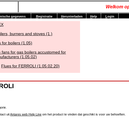
Welkom op
nische gegevens
R
egistratie
H
erunterladen
H
elp
L
ogin
EX
ilers, burners and stoves (1.)
 for boilers (1.05)
 fans for gas boilers accustomed for
ufacturers (1.05.02)
Flues for FERROLI (1.05.02.20)
RROLI
orie.
tact uit
Antares web Help Line
om het product te vinden dat geschikt is voor uw behoeften.