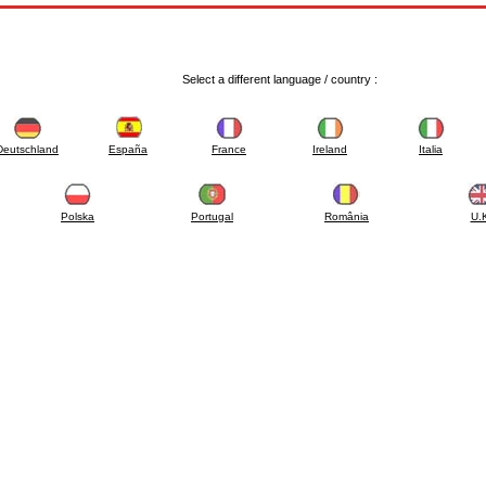
Select a different language / country :
Deutschland
España
France
Ireland
Italia
Polska
Portugal
România
U.