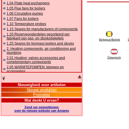
1.04 Plate heat exchangers
1.05 Flue fans for boilers
1.06 Circulating pumps
1.07 Fans for boilers
1.10 Temperature probes
1.15 Spares for manufacturers of components
1.20 Reserveonderdelen gesorteerd per
fabrikant van gas- en stookolieketels
Belgique/België
1.25 Spares for biomass boilers and stoves
2. Heating components, air conditioning and
plumbing
2.01 Heating: valves accessories and
Österreich
complementary components
2.05 WARMTEPOMPEN: kleppen en
accessoires
2.10 Thermoregulation systems
2.15 Air conditioning:valves accessories and
Nieuwigheid voor artikelen
complementary components
Nieuwe produkten
2.16 Gas: components for pipes,
Promoties
complementary and accessory
2.17 Gasoil: components for pipes,
Wat denkt U ervan?
complementary and accessory
Zend uw opmerkingen
2.18 Solar: pipes, valves, complementary and
over de nieuwe website van Antares
accessory for solar systems
2.19 Chippings and pellet: components for
feed pipes boilers and stoves
2.30 Pipes, complementary fittings and