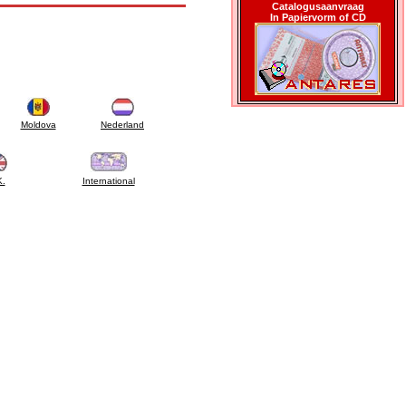
Catalogusaanvraag
In Papiervorm of CD
Moldova
Nederland
K.
International