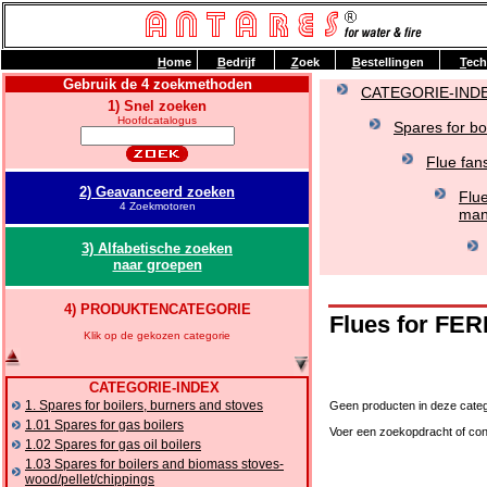
H
ome
B
edrijf
Z
oek
B
estellingen
T
ech
Gebruik de 4 zoekmethoden
CATEGORIE-IND
1) Snel zoeken
Hoofdcatalogus
Spares for bo
Flue fans
2) Geavanceerd zoeken
Flue
4 Zoekmotoren
man
3) Alfabetische zoeken
naar groepen
4) PRODUKTENCATEGORIE
Flues for FE
Klik op de gekozen categorie
CATEGORIE-INDEX
1. Spares for boilers, burners and stoves
Geen producten in deze categ
1.01 Spares for gas boilers
Voer een zoekopdracht of con
1.02 Spares for gas oil boilers
1.03 Spares for boilers and biomass stoves-
wood/pellet/chippings