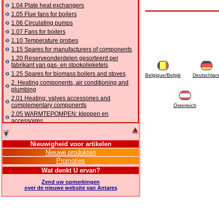
1.04 Plate heat exchangers
1.05 Flue fans for boilers
1.06 Circulating pumps
1.07 Fans for boilers
1.10 Temperature probes
1.15 Spares for manufacturers of components
1.20 Reserveonderdelen gesorteerd per
fabrikant van gas- en stookolieketels
1.25 Spares for biomass boilers and stoves
Belgique/België
Deutschlan
2. Heating components, air conditioning and
plumbing
2.01 Heating: valves accessories and
complementary components
Österreich
2.05 WARMTEPOMPEN: kleppen en
accessoires
2.10 Thermoregulation systems
2.15 Air conditioning:valves accessories and
Nieuwigheid voor artikelen
complementary components
Nieuwe produkten
2.16 Gas: components for pipes,
Promoties
complementary and accessory
2.17 Gasoil: components for pipes,
Wat denkt U ervan?
complementary and accessory
Zend uw opmerkingen
2.18 Solar: pipes, valves, complementary and
over de nieuwe website van Antares
accessory for solar systems
2.19 Chippings and pellet: components for
feed pipes boilers and stoves
2.30 Pipes, complementary fittings and