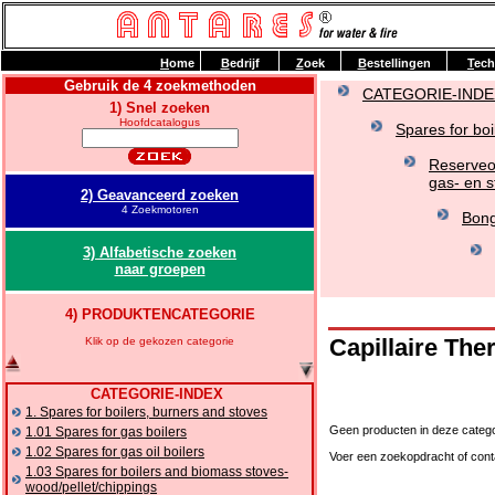
H
ome
B
edrijf
Z
oek
B
estellingen
T
ech
Gebruik de 4 zoekmethoden
CATEGORIE-INDE
1) Snel zoeken
Hoofdcatalogus
Spares for boi
Reserveo
gas- en s
2) Geavanceerd zoeken
4 Zoekmotoren
Bong
3) Alfabetische zoeken
naar groepen
4) PRODUKTENCATEGORIE
Capillaire Th
Klik op de gekozen categorie
CATEGORIE-INDEX
1. Spares for boilers, burners and stoves
Geen producten in deze catego
1.01 Spares for gas boilers
1.02 Spares for gas oil boilers
Voer een zoekopdracht of cont
1.03 Spares for boilers and biomass stoves-
wood/pellet/chippings