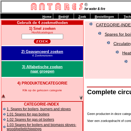
H
ome
B
edrijf
Z
oek
B
estellingen
T
ech
Gebruik de 4 zoekmethoden
CATEGORIE-INDE
1) Snel zoeken
Hoofdcatalogus
Spares for boi
Circulati
2) Geavanceerd zoeken
Heat
4 Zoekmotoren
3) Alfabetische zoeken
naar groepen
4) PRODUKTENCATEGORIE
Complete cir
Klik op de gekozen categorie
CATEGORIE-INDEX
1. Spares for boilers, burners and stoves
Geen producten in deze catego
1.01 Spares for gas boilers
1.02 Spares for gas oil boilers
Voer een zoekopdracht of cont
1.03 Spares for boilers and biomass stoves-
wood/pellet/chippings