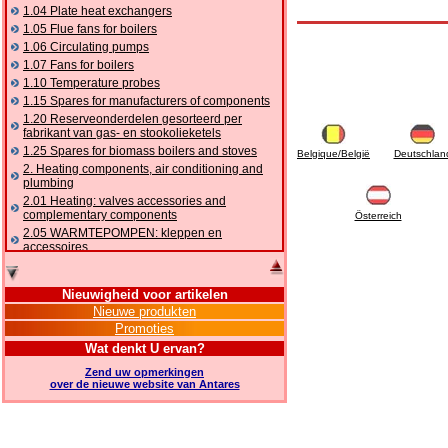
1.04 Plate heat exchangers
1.05 Flue fans for boilers
1.06 Circulating pumps
1.07 Fans for boilers
1.10 Temperature probes
1.15 Spares for manufacturers of components
1.20 Reserveonderdelen gesorteerd per
fabrikant van gas- en stookolieketels
1.25 Spares for biomass boilers and stoves
Belgique/België
Deutschlan
2. Heating components, air conditioning and
plumbing
2.01 Heating: valves accessories and
complementary components
Österreich
2.05 WARMTEPOMPEN: kleppen en
accessoires
2.10 Thermoregulation systems
2.15 Air conditioning:valves accessories and
Nieuwigheid voor artikelen
complementary components
Nieuwe produkten
2.16 Gas: components for pipes,
Promoties
complementary and accessory
2.17 Gasoil: components for pipes,
Wat denkt U ervan?
complementary and accessory
Zend uw opmerkingen
2.18 Solar: pipes, valves, complementary and
over de nieuwe website van Antares
accessory for solar systems
2.19 Chippings and pellet: components for
feed pipes boilers and stoves
2.30 Pipes, complementary fittings and