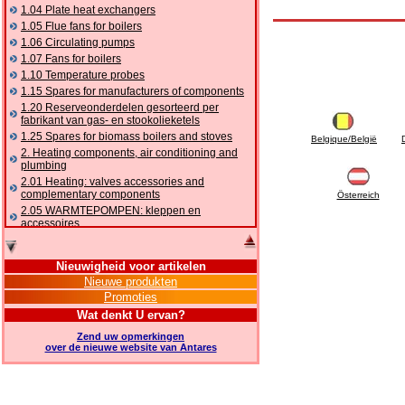
1.04 Plate heat exchangers
1.05 Flue fans for boilers
1.06 Circulating pumps
1.07 Fans for boilers
1.10 Temperature probes
1.15 Spares for manufacturers of components
1.20 Reserveonderdelen gesorteerd per
fabrikant van gas- en stookolieketels
1.25 Spares for biomass boilers and stoves
Belgique/België
2. Heating components, air conditioning and
plumbing
2.01 Heating: valves accessories and
complementary components
Österreich
2.05 WARMTEPOMPEN: kleppen en
accessoires
2.10 Thermoregulation systems
2.15 Air conditioning:valves accessories and
Nieuwigheid voor artikelen
complementary components
Nieuwe produkten
2.16 Gas: components for pipes,
Promoties
complementary and accessory
2.17 Gasoil: components for pipes,
Wat denkt U ervan?
complementary and accessory
Zend uw opmerkingen
2.18 Solar: pipes, valves, complementary and
over de nieuwe website van Antares
accessory for solar systems
2.19 Chippings and pellet: components for
feed pipes boilers and stoves
2.30 Pipes, complementary fittings and