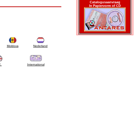
Catalogusaanvraag
In Papiervorm of CD
Moldova
Nederland
K.
International