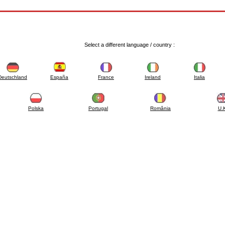
Select a different language / country :
Deutschland
España
France
Ireland
Italia
Polska
Portugal
România
U.