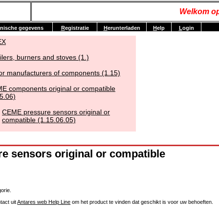
Welkom op
nische gegevens
R
egistratie
H
erunterladen
H
elp
L
ogin
EX
ilers, burners and stoves (1.)
or manufacturers of components (1.15)
E components original or compatible
5.06)
CEME pressure sensors original or
compatible (1.15.06.05)
 sensors original or compatible
orie.
tact uit
Antares web Help Line
om het product te vinden dat geschikt is voor uw behoeften.