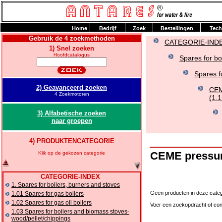
H
ome
B
edrijf
Z
oek
B
estellingen
T
ech
Gebruik de 4 zoekmethoden
CATEGORIE-IND
1) Snel zoeken
Hoofdcatalogus
Spares for bo
Spares f
2) Geavanceerd zoeken
CEM
4 Zoekmotoren
(1.1
3) Alfabetische zoeken
naar groepen
4) PRODUKTENCATEGORIE
CEME pressure
Klik op de gekozen categorie
CATEGORIE-INDEX
1. Spares for boilers, burners and stoves
Geen producten in deze categ
1.01 Spares for gas boilers
1.02 Spares for gas oil boilers
Voer een zoekopdracht of con
1.03 Spares for boilers and biomass stoves-
wood/pellet/chippings