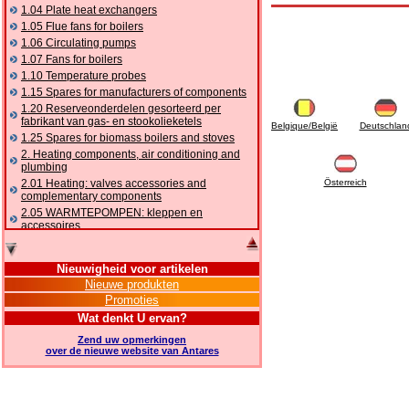
1.04 Plate heat exchangers
1.05 Flue fans for boilers
1.06 Circulating pumps
1.07 Fans for boilers
1.10 Temperature probes
1.15 Spares for manufacturers of components
1.20 Reserveonderdelen gesorteerd per
fabrikant van gas- en stookolieketels
Belgique/België
Deutschlan
1.25 Spares for biomass boilers and stoves
2. Heating components, air conditioning and
plumbing
2.01 Heating: valves accessories and
Österreich
complementary components
2.05 WARMTEPOMPEN: kleppen en
accessoires
2.10 Thermoregulation systems
2.15 Air conditioning:valves accessories and
Nieuwigheid voor artikelen
complementary components
Nieuwe produkten
2.16 Gas: components for pipes,
Promoties
complementary and accessory
2.17 Gasoil: components for pipes,
Wat denkt U ervan?
complementary and accessory
Zend uw opmerkingen
2.18 Solar: pipes, valves, complementary and
over de nieuwe website van Antares
accessory for solar systems
2.19 Chippings and pellet: components for
feed pipes boilers and stoves
2.30 Pipes, complementary fittings and