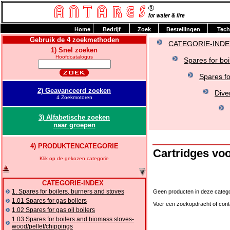
H
ome
B
edrijf
Z
oek
B
estellingen
T
ech
Gebruik de 4 zoekmethoden
CATEGORIE-INDE
1) Snel zoeken
Hoofdcatalogus
Spares for boi
Spares fo
2) Geavanceerd zoeken
Dive
4 Zoekmotoren
3) Alfabetische zoeken
naar groepen
4) PRODUKTENCATEGORIE
Cartridges vo
Klik op de gekozen categorie
CATEGORIE-INDEX
1. Spares for boilers, burners and stoves
Geen producten in deze catego
1.01 Spares for gas boilers
Voer een zoekopdracht of cont
1.02 Spares for gas oil boilers
1.03 Spares for boilers and biomass stoves-
wood/pellet/chippings