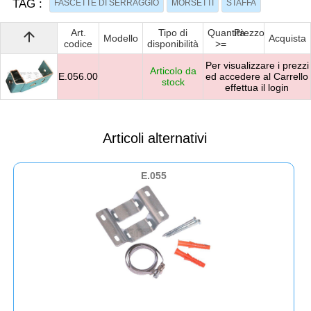
TAG :
FASCETTE DI SERRAGGIO
MORSETTI
STAFFA
Art.
Tipo di
Quantità
Prezzo
arrow_upward
Modello
Acquista
codice
disponibilità
>=
Per visualizzare i prezzi
Articolo da
E.056.00
ed accedere al Carrello
stock
effettua il login
Articoli alternativi
E.055