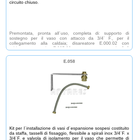
circuito chiuso.
Premontata, pronta all´uso, completa di: supporto di
sostegno per il vaso con attacco da 3/4´ F., per il
collegamento alla caldaia; disareatore E.000.02 con
rubinetto automatico E.005.02; manometro con scala 0÷6
bar D.002.56. Valvola di sicurezza 3 bar. Valvola d
´isolamento per il vaso d´espansione che permette di
E.058
toglierlo chiudendo automaticamente l´impianto. Adatto per
impianti fino a 50 kW.
Kit per l´installazione di vasi d´espansione sospesi costituito
da staffa, tasselli di fissaggio, flessibile a spirali inox 3/4´F. x
3/4´F. e valvola di isolamento per il vaso che permette di