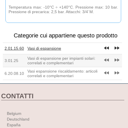
Temperatura max: -10°C ÷ +140°C. Pressione max: 10 bar.
Pressione di precarica: 2,5 bar. Attacchi: 3/4´M.
Categorie cui appartiene questo prodotto
fast_rewind
fast_forward
2.01.15.60
Vasi di espansione
Vasi di espansione per impianti solari:
fast_rewind
fast_forward
3.01.25
correlati e complementari
Vasi espansione riscaldamento: articoli
fast_rewind
fast_forward
6.20.08.10
correlati e complementari
CONTATTI
Belgium
Deutschland
España