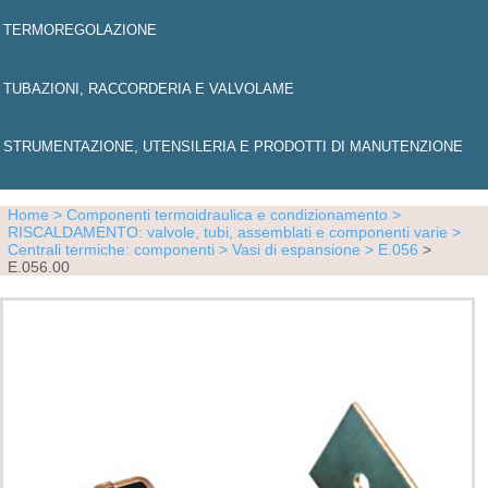
TERMOREGOLAZIONE
TUBAZIONI, RACCORDERIA E VALVOLAME
STRUMENTAZIONE, UTENSILERIA E PRODOTTI DI MANUTENZIONE
Home
> Componenti termoidraulica e condizionamento
>
RISCALDAMENTO: valvole, tubi, assemblati e componenti varie
>
Centrali termiche: componenti
> Vasi di espansione
> E.056
>
E.056.00