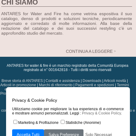
CHI SIAMO
ANTARES for Water and Fire ha come vetrina espositiva il suo
catalogo, denso di prodotti e soluzioni tecniche, periodicamente
aggiornato e corredato di molte informazioni. Alla base della
redazione del catalogo e dei suoi successivi restyling c'è un
approfondito studio del mercato.
CONTINUA A LEGGERE
ANTARES for water & fire è un marchio registrato della Comunità Europea
registrato al n° 001642818 - Tutti i diritti sono riservati
Breve storia di ANTARES
|
Contatti e assistenza
|
Downloads
|
Articoli novità
|
Articoli in promozione
|
Marchi di riferimento
|
Pagamenti e spedizioni
|
Termini
e condizioni
|
Dati sulla privacy
|
Diritti di autore
|
Assistenza postvendita
|
Professional Card
|
Progetti
|
Scegli un'altra nazione
|
Versione precedente del
sito web
Privacy & Cookie Policy
Ricambi per caldaie, bruciatori e stufe
|
Componenti termoidraulica e
Utilizziamo cookie per migliorare la tua esperienza di e-commerce
condizionamento
|
Componenti per solare e biomasse
|
Pompe di sollevamento e
e mostrare annunci personalizzati. Leggi :
Privacy & Cookie Policy
.
correlati
|
Termoregolazione
|
Tubazioni, raccorderia e valvolame
|
Strumentazione, utensileria e prodotti di manutenzione
|
Marketing & Profilazione
Statistiche (Anonime)
Index
|
Home
|
Carrello
|
Preferiti
|
Login
|
Sitemap
| Validate >
HTML
|
CSS
Accetta Tutti
Salva Preferenze
Solo Necessari