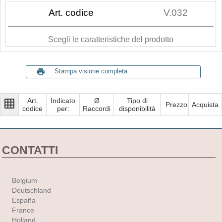
Art. codice
V.032
Scegli le caratteristiche del prodotto
print
Stampa visione completa
Art.
Indicato
Ø
Tipo di
grid_on
Prezzo
Acquista
codice
per:
Raccordi
disponibilità
CONTATTI
Belgium
Deutschland
España
France
Holland