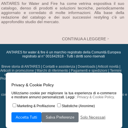
ANTARES for Water and Fire ha come vetrina espositiva il suo
catalogo, denso di prodotti e soluzioni tecniche, periodicamente
aggiornato e corredato di molte informazioni. Alla base della
redazione del catalogo e dei suoi successivi restyling c'è un
approfondito studio del mercato.
CONTINUA A LEGGERE
ANTARES for water & fire è un marchio registrato della Comunità Europea
registrato al n° 001642818 - Tutti i diritti sono riservati
Breve storia di ANTARES
|
Contatti e assistenza
|
Downloads
|
Articoli novità
|
Articoli in promozione
|
Marchi di riferimento
|
Pagamenti e spedizioni
|
Termini
e condizioni
|
Dati sulla privacy
|
Diritti di autore
|
Assistenza postvendita
|
Professional Card
|
Progetti
|
Scegli un'altra nazione
|
Versione precedente del
sito web
Privacy & Cookie Policy
Ricambi per caldaie, bruciatori e stufe
|
Componenti termoidraulica e
Utilizziamo cookie per migliorare la tua esperienza di e-commerce
condizionamento
|
Componenti per solare e biomasse
|
Pompe di sollevamento e
e mostrare annunci personalizzati. Leggi :
Privacy & Cookie Policy
.
correlati
|
Termoregolazione
|
Tubazioni, raccorderia e valvolame
|
Strumentazione, utensileria e prodotti di manutenzione
|
Marketing & Profilazione
Statistiche (Anonime)
Index
|
Home
|
Carrello
|
Preferiti
|
Login
|
Sitemap
| Validate >
HTML
|
CSS
Accetta Tutti
Salva Preferenze
Solo Necessari
Change Language :