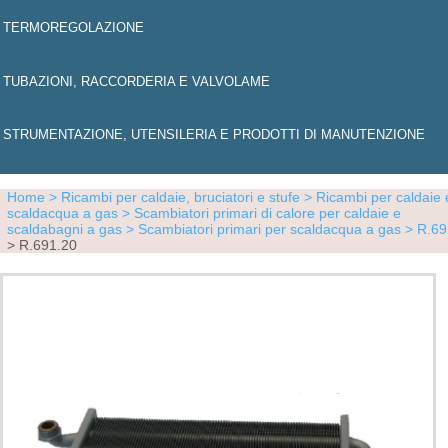
TERMOREGOLAZIONE
TUBAZIONI, RACCORDERIA E VALVOLAME
STRUMENTAZIONE, UTENSILERIA E PRODOTTI DI MANUTENZIONE
Home
> Ricambi per caldaie, bruciatori e stufe
> Ricambi per caldaie 
scaldacqua a gas
> Scambiatori primari di calore per caldaie e
scaldabagni a gas
> Scambiatori primari per scaldacqua a gas
> R.6
> R.691.20