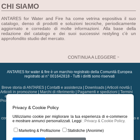
CHI SIAMO
ANTARES for Water and Fire ha come vetrina espositiva il suo
catalogo, denso di prodotti e soluzioni tecniche, periodicamente
aggiornato e corredato di molte informazioni. Alla base della
redazione del catalogo e dei suoi successivi restyling c'è un
approfondito studio del mercato.
CONTINUA A LEGGERE
ANTARES for water & fire è un marchio registrato della Comunità Europea
registrato al n° 001642818 - Tutti i diritti sono riservati
Breve storia di ANTARES
|
Contatti e assistenza
|
Downloads
|
Articoli novità
|
Articoli in promozione
|
Marchi di riferimento
|
Pagamenti e spedizioni
|
Termini
e condizioni
|
Dati sulla privacy
|
Diritti di autore
|
Assistenza postvendita
|
Professional Card
|
Progetti
|
Scegli un'altra nazione
|
Versione precedente del
sito web
Privacy & Cookie Policy
Ricambi per caldaie, bruciatori e stufe
|
Componenti termoidraulica e
Utilizziamo cookie per migliorare la tua esperienza di e-commerce
condizionamento
|
Componenti per solare e biomasse
|
Pompe di sollevamento e
e mostrare annunci personalizzati. Leggi :
Privacy & Cookie Policy
.
correlati
|
Termoregolazione
|
Tubazioni, raccorderia e valvolame
|
Strumentazione, utensileria e prodotti di manutenzione
|
Marketing & Profilazione
Statistiche (Anonime)
Index
|
Home
|
Carrello
|
Preferiti
|
Login
|
Sitemap
| Validate >
HTML
|
CSS