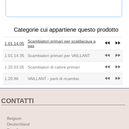
Categorie cui appartiene questo prodotto
Scambiatori primari per scaldacqua a
fast_rewind
fast_forward
1.01.14.05
gas
fast_rewind
fast_forward
1.01.14.35
Scambiatori primari per VAILLANT
fast_rewind
fast_forward
1.20.03.05
Scambiatori di calore primari
fast_rewind
fast_forward
1.20.86
VAILLANT - parti di ricambio
CONTATTI
Belgium
Deutschland