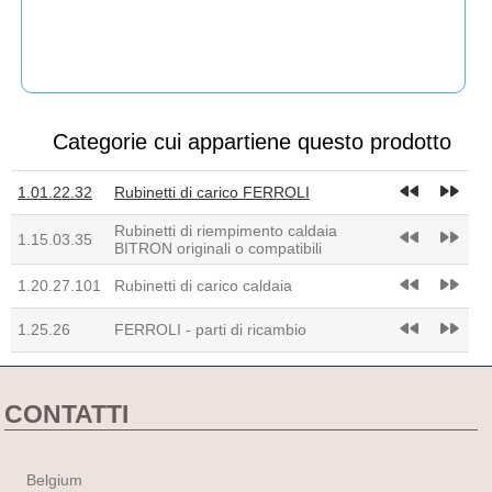
Categorie cui appartiene questo prodotto
fast_rewind
fast_forward
1.01.22.32
Rubinetti di carico FERROLI
Rubinetti di riempimento caldaia
fast_rewind
fast_forward
1.15.03.35
BITRON originali o compatibili
fast_rewind
fast_forward
1.20.27.101
Rubinetti di carico caldaia
fast_rewind
fast_forward
1.25.26
FERROLI - parti di ricambio
CONTATTI
Belgium