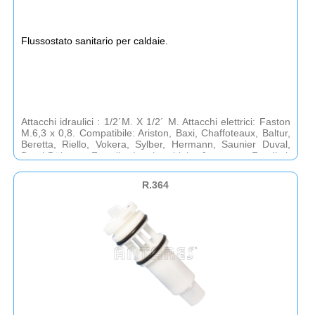
Flussostato sanitario per caldaie.
Attacchi idraulici : 1/2´M. X 1/2´ M. Attacchi elettrici: Faston
M.6,3 x 0,8. Compatibile: Ariston, Baxi, Chaffoteaux, Baltur,
Beretta, Riello, Vokera, Sylber, Hermann, Saunier Duval,
DemirDökum, Ferroli, Lamborghini, Joannes, Fondital,
Immergas, San´Andrea, Unical.
R.364