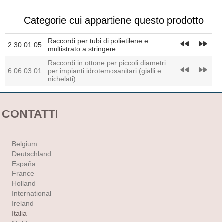
Categorie cui appartiene questo prodotto
Raccordi per tubi di polietilene e
fast_rewind
fast_forward
2.30.01.05
multistrato a stringere
Raccordi in ottone per piccoli diametri
fast_rewind
fast_forward
6.06.03.01
per impianti idrotemosanitari (gialli e
nichelati)
CONTATTI
Belgium
Deutschland
España
France
Holland
International
Ireland
Italia