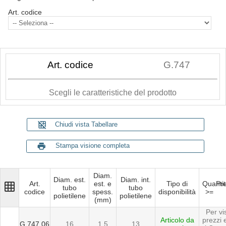
Art. codice
Art. codice
G.747
Scegli le caratteristiche del prodotto
grid_off
Chiudi vista Tabellare
print
Stampa visione completa
Diam.
Diam. est.
Diam. int.
Art.
est. e
Tipo di
Quanti
Pr
grid_on
tubo
tubo
codice
spess.
disponibilità
>=
polietilene
polietilene
(mm)
Per vi
Articolo da
prezzi
G.747.06
16
1,5
13