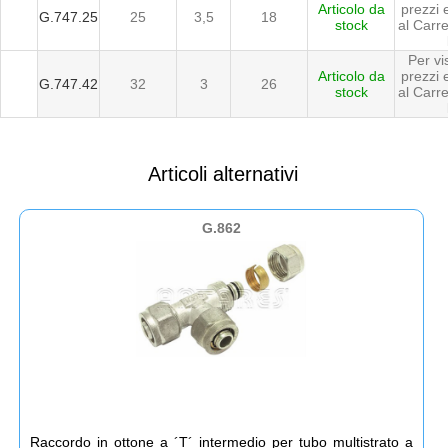
Articolo da
prezzi
G.747.25
25
3,5
18
stock
al Carrel
Per vi
Articolo da
prezzi
G.747.42
32
3
26
stock
al Carrel
Articoli alternativi
G.862
Raccordo in ottone a ´T´ intermedio per tubo multistrato a