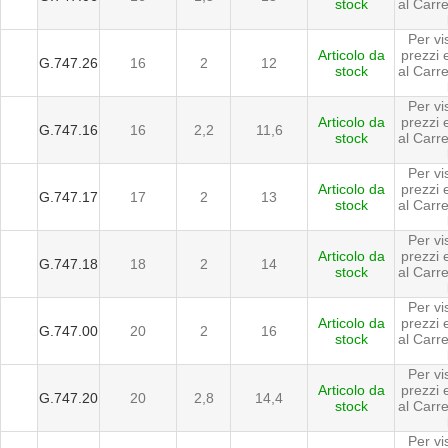
stock
al Carrel
Per vi
Articolo da
prezzi
G.747.26
16
2
12
stock
al Carrel
Per vi
Articolo da
prezzi
G.747.16
16
2,2
11,6
stock
al Carrel
Per vi
Articolo da
prezzi
G.747.17
17
2
13
stock
al Carrel
Per vi
Articolo da
prezzi
G.747.18
18
2
14
stock
al Carrel
Per vi
Articolo da
prezzi
G.747.00
20
2
16
stock
al Carrel
Per vi
Articolo da
prezzi
G.747.20
20
2,8
14,4
stock
al Carrel
Per vi