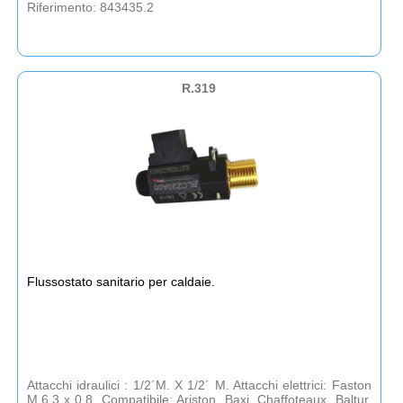
Riferimento: 843435.2
R.319
Flussostato sanitario per caldaie.
Attacchi idraulici : 1/2´M. X 1/2´ M. Attacchi elettrici: Faston
M.6,3 x 0,8. Compatibile: Ariston, Baxi, Chaffoteaux, Baltur,