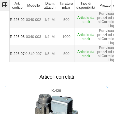
Art.
Diam.
Taratura
Tipo di
grid_on
Modello
Prezzo
codice
attacchi
mbar
disponibilità
Per visua
Articolo da
prezzi ed
R.226.02
0340.002
1/4´ M.
500
stock
al Carrell
il lo
Per visua
Articolo da
prezzi ed
R.226.03
0340.003
1/4´ M.
1000
stock
al Carrell
il lo
Per visua
Articolo da
prezzi ed
R.226.07
0.340.007
1/8´ M.
500
stock
al Carrell
il lo
Articoli correlati
K.420