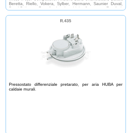
Beretta, Riello, Vokera, Sylber, Hermann, Saunier Duval,
DemirDökum, Ferroli, Lamborghini, Joannes, Fondital,
Immergas, San´Andrea, Unical.
R.435
Pressostato differenziale pretarato, per aria HUBA per
caldaie murali.