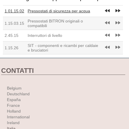
fast_rewind
fast_forward
1.01.15.02
Pressostati di sicurezza per acqua
Pressostati BITRON originali o
fast_rewind
fast_forward
1.15.03.15
compatibili
fast_rewind
fast_forward
2.45.15
Interruttori di livello
SIT - componenti e ricambi per caldaie
fast_rewind
fast_forward
1.15.26
e bruciatori
CONTATTI
Belgium
Deutschland
España
France
Holland
International
Ireland
Italia