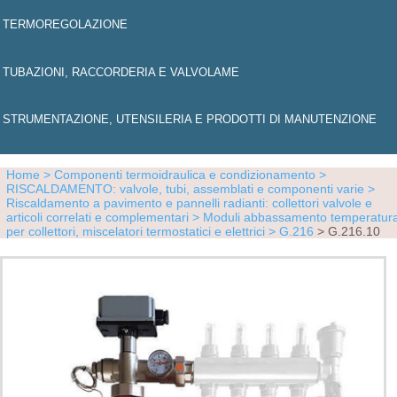
TERMOREGOLAZIONE
TUBAZIONI, RACCORDERIA E VALVOLAME
STRUMENTAZIONE, UTENSILERIA E PRODOTTI DI MANUTENZIONE
Home
> Componenti termoidraulica e condizionamento
>
RISCALDAMENTO: valvole, tubi, assemblati e componenti varie
>
Riscaldamento a pavimento e pannelli radianti: collettori valvole e
articoli correlati e complementari
> Moduli abbassamento temperatur
per collettori, miscelatori termostatici e elettrici
> G.216
> G.216.10