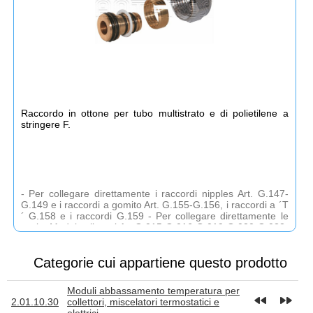
Raccordo in ottone per tubo multistrato e di polietilene a
stringere F.
- Per collegare direttamente i raccordi nipples Art. G.147-
G.149 e i raccordi a gomito Art. G.155-G.156, i raccordi a ´T
´ G.158 e i raccordi G.159 - Per collegare direttamente le
uscite M. dei collettori Art.G.015-G.016-G.019-G.020-G.022-
G.024-G.026-G.030-G.033 - Per collegare direttamente le
valvole Art. V.030-V.031-V.032-V.033 e V.070-V.071- V.072-
Categorie cui appartiene questo prodotto
V.073 e V.051-V.052 e le valvole a sfera Art. M.00-.
Moduli abbassamento temperatura per
fast_rewind
fast_forward
2.01.10.30
collettori, miscelatori termostatici e