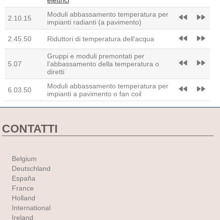
elettrici
Moduli abbassamento temperatura per
fast_rewind
fast_forward
2.10.15
impianti radianti (a pavimento)
fast_rewind
fast_forward
2.45.50
Riduttori di temperatura dell'acqua
Gruppi e moduli premontati per
fast_rewind
fast_forward
5.07
l'abbassamento della temperatura o
diretti
Moduli abbassamento temperatura per
fast_rewind
fast_forward
6.03.50
impianti a pavimento o fan coil
CONTATTI
Belgium
Deutschland
España
France
Holland
International
Ireland