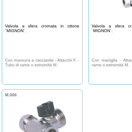
Valvola a sfera cromata in ottone
Valvola a sfera c
´MIGNON´.
´MIGNON´.
Con manovra a cacciavite - Attacchi F. -
Con maniglia - Atta
Tubo di rame o estremità M.
rame o estremità M.
M.006