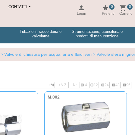
h
person
star
shopping_cart
CONTATTI
0
0
Login
Preferiti
Carrello
Tubazioni, raccorderia e
Strumentazione, utensileria e
valvolame
prodotti di manutenzione
> Valvole di chiusura per acqua, aria e fluidi vari
> Valvole sfera migno
A-Z
Nr.
4
12
24
48
96
arrow_right_alt
account_tree
arrow_right_alt
arrow_right_alt
dataset
dataset
dataset
dataset
dataset
M.002