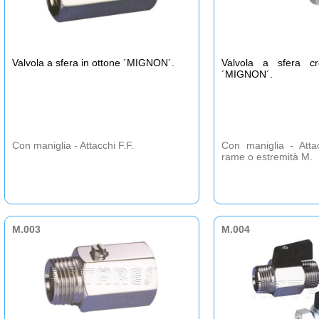
Valvola a sfera in ottone ´MIGNON´.
Valvola a sfera c
´MIGNON´.
Con maniglia - Attacchi F.F.
Con maniglia - Atta
rame o estremità M.
M.003
M.004