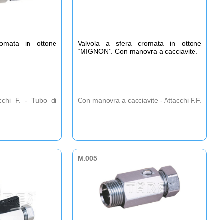
romata in ottone
Valvola a sfera cromata in ottone
“MIGNON”. Con manovra a cacciavite.
cchi F. - Tubo di
Con manovra a cacciavite - Attacchi F.F.
M.005