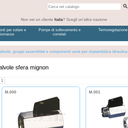
searc
Non sei un cliente
Italia
? Scegli un'altra nazione
ti per solare e
Pompe di sollevamento e
Termoregolazione
iomasse
correlati
alvole, gruppi assemblati e componenti varie per impiantistica idraulica
alvole sfera mignon
1
M.000
M.001