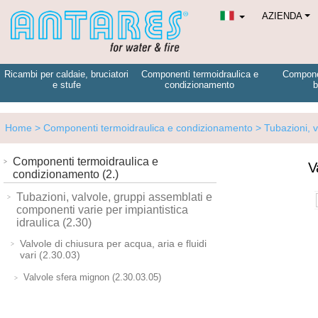
AZIENDA
Ricambi per caldaie, bruciatori
Componenti termoidraulica e
Componen
e stufe
condizionamento
b
Home
> Componenti termoidraulica e condizionamento
> Tubazioni, v
Componenti termoidraulica e
V
condizionamento (2.)
Tubazioni, valvole, gruppi assemblati e
componenti varie per impiantistica
idraulica (2.30)
Valvole di chiusura per acqua, aria e fluidi
vari (2.30.03)
Valvole sfera mignon (2.30.03.05)