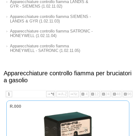
Apparecchiature controllo fiamma LANDIS &
GYR - SIEMENS (1.02.11.02)
Apparecchiature controllo fiamma SIEMENS -
LANDIS & GYR (1.02.11.03)
Apparecchiature controllo fiamma SATRONIC -
HONEYWELL (1.02.11.04)
Apparecchiature controllo fiamma
HONEYWELL - SATRONIC (1.02.11.05)
Apparecchiature controllo fiamma per bruciatori
a gasolio
1
A-Z
Nr.
4
12
24
48
96
arrow_right_alt
account_tree
arrow_right_alt
arrow_right_alt
dataset
dataset
dataset
dataset
dataset
R.000