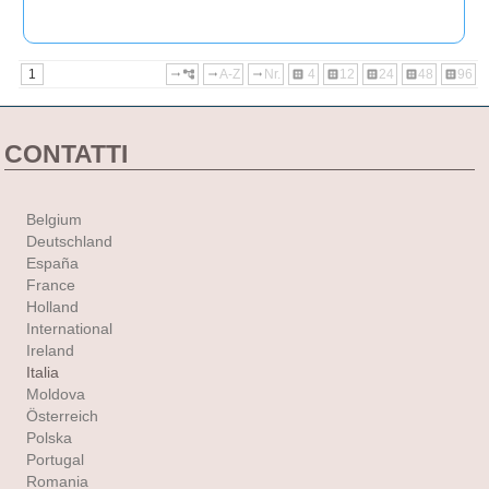
1
A-Z
Nr.
4
12
24
48
96
arrow_right_alt
account_tree
arrow_right_alt
arrow_right_alt
dataset
dataset
dataset
dataset
dataset
CONTATTI
Belgium
Deutschland
España
France
Holland
International
Ireland
Italia
Moldova
Österreich
Polska
Portugal
Romania