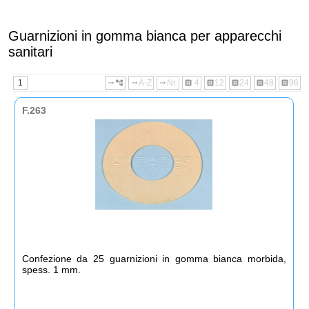
Guarnizioni in gomma bianca per apparecchi
sanitari
1
A-Z
Nr.
4
12
24
48
96
arrow_right_alt
account_tree
arrow_right_alt
arrow_right_alt
dataset
dataset
dataset
dataset
dataset
F.263
Confezione da 25 guarnizioni in gomma bianca morbida,
spess. 1 mm.