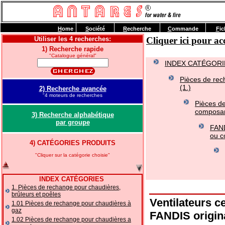
H
ome
S
ociété
R
echerche
C
ommande
F
ic
Utiliser les 4 recherches:
Cliquer ici pour 
1) Recherche rapide
"Catalogue général"
INDEX CATÉGORI
Pièces de rec
(1.)
2) Recherche avancée
"4 moteurs de recherches
Pièces de
composan
3) Recherche alphabétique
par groupe
FAND
ou c
4) CATÉGORIES PRODUITS
"Cliquer sur la catégorie choisie"
INDEX CATÉGORIES
1. Pièces de rechange pour chaudières,
brûleurs et poêles
Ventilateurs c
1.01 Pièces de rechange pour chaudières à
gaz
FANDIS origin
1.02 Pièces de rechange pour chaudières a