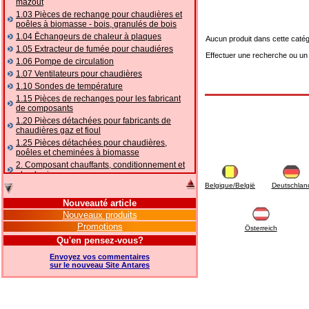
mazout
1.03 Pièces de rechange pour chaudières et
poêles à biomasse - bois, granulés de bois
1.04 Ēchangeurs de chaleur à plaques
Aucun produit dans cette catég
1.05 Extracteur de fumée pour chaudiéres
Effectuer une recherche ou un
1.06 Pompe de circulation
1.07 Ventilateurs pour chaudières
1.10 Sondes de température
1.15 Pièces de rechanges pour les fabricant
de composants
1.20 Pièces détachées pour fabricants de
chaudières gaz et fioul
1.25 Pièces détachées pour chaudières,
poêles et cheminées à biomasse
2. Composant chauffants, conditionnement et
plomberie
Belgique/België
Deutschlan
2.01 Chauffage: vannes et composants
accessoires et complémentaires
Nouveauté article
2.05 POMPES À CHALEUR : vannes et
Nouveaux produits
accessoires
Promotions
Österreich
2.10 Thermorégulation des systèmes
Qu'en pensez-vous?
2.15 Conditionnement: vannes et composants
accessoires et complémentaires
Envoyez vos commentaires
2.16 Gaz: composants de tuyauterie,
sur le nouveau Site Antares
accessoires et complémentaires
2.17 Mazout: composants de tuyauterie,
accessoires et complémentaires