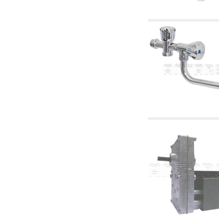
2.18 Solaire: tuyaux, vannes, accessoires et
complémentaires pour les systèmes solaires
2.19 Pellets et coupeaux de biomasse:
composants pour tuyaux alimentation des
chaudières et des poêles
2.30 Tuyaux, raccords connexes et
complémentaires pour les systèmes
hydrauliques
2.35 Échangeurs de chaleur
2.40 Le traitement et le contrôle de l'eau
2.45 Pression, température, niveau et débit
d'eau: contrôle et régulation
2.60 RECYCLAGE ACS: pompes de recyclage
d'eau chaude sanitaire et accessoires et
connexes
2.70 Robinetterie sanitaire: articles
accessoires et complémentaires
2.75 Tuyau d'échappement: siphons, tuyaux
de drainage, boîtes de vidange, articles
accessoires et complémentaires
2.85 Colliers, étagères et supports:
accessoires et complémentaires
2.88 Scellants, joints et matériaux d'étanchéité
hydrauliques
3. Composant solaires et biomasse
3.01 Solaire: composants d'implants
3.05 Biomasse: composants de centrale
thermique