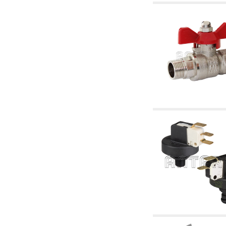
4. Pompes, circulateurs et accessoires
4.01 Pompes de relevage d'eau
4.02 Groupes de pompage et pressurisation
de l'eau
4.03 Articles relatifs au contrôle de la pression
et du niveau
4.04 irrigation
4.05 Pompes de circulation
4.06 Pompes de recirculation
4.07 Circulateurs - articles accessoires et
complémentaires
4.11 Pompes auxiliaires pour brûleurs à
mazout
4.12 Pompes à mazout et brûleurs associés
5. Thermoréglages
5.00 Vannes pour radiateurs
5.01 Thermostats
5.02 Humidistats
5.03 Régulateurs de température
électroniques
5.04 Vannes de zone et vannes motorisées,
électrothermiques et similaires
5.05 Mélange électrique et thermostatique
5.06 Servomoteurs et actionneurs électriques
et thermostatiques et divers et connexes
5.07 Unités abaissement de température et
modules pré-assemblés