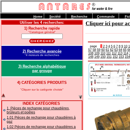
H
ome
S
ociété
R
echerche
C
ommande
F
ic
Utiliser les 4 recherches:
Cliquer ici pour 
1) Recherche rapide
"Catalogue général"
page
1
2
3
4
5
6
7
8
9
10
1
57
58
59
60
61
62
63
64
65
6
2) Recherche avancée
108
109
110
111
112
113
114
"4 moteurs de recherches
148
149
150
151
152
153
154
3) Recherche alphabétique
par groupe
4) CATÉGORIES PRODUITS
"Cliquer sur la catégorie choisie"
INDEX CATÉGORIES
1. Pièces de rechange pour chaudières,
brûleurs et poêles
1.01 Pièces de rechange pour chaudières à
gaz
1.02 Pièces de rechange pour chaudières a