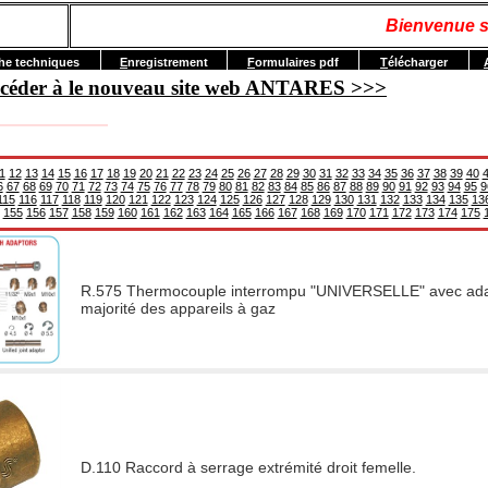
Bienvenue s
he techniques
E
nregistrement
F
ormulaires pdf
T
élécharger
accéder à le nouveau site web ANTARES >>>
1
12
13
14
15
16
17
18
19
20
21
22
23
24
25
26
27
28
29
30
31
32
33
34
35
36
37
38
39
40
6
67
68
69
70
71
72
73
74
75
76
77
78
79
80
81
82
83
84
85
86
87
88
89
90
91
92
93
94
95
9
115
116
117
118
119
120
121
122
123
124
125
126
127
128
129
130
131
132
133
134
135
13
155
156
157
158
159
160
161
162
163
164
165
166
167
168
169
170
171
172
173
174
175
R.575 Thermocouple interrompu "UNIVERSELLE" avec adap
majorité des appareils à gaz
D.110 Raccord à serrage extrémité droit femelle.