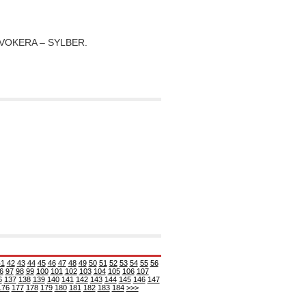
– VOKERA – SYLBER.
41
42
43
44
45
46
47
48
49
50
51
52
53
54
55
56
6
97
98
99
100
101
102
103
104
105
106
107
6
137
138
139
140
141
142
143
144
145
146
147
176
177
178
179
180
181
182
183
184
>>>