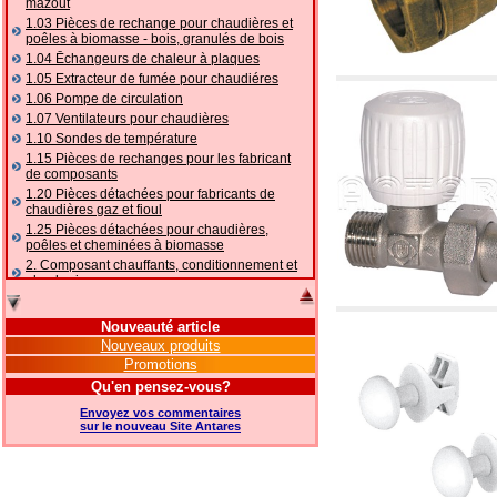
mazout
1.03 Pièces de rechange pour chaudières et
poêles à biomasse - bois, granulés de bois
1.04 Ēchangeurs de chaleur à plaques
1.05 Extracteur de fumée pour chaudiéres
1.06 Pompe de circulation
1.07 Ventilateurs pour chaudières
1.10 Sondes de température
1.15 Pièces de rechanges pour les fabricant
de composants
1.20 Pièces détachées pour fabricants de
chaudières gaz et fioul
1.25 Pièces détachées pour chaudières,
poêles et cheminées à biomasse
2. Composant chauffants, conditionnement et
plomberie
2.01 Chauffage: vannes et composants
accessoires et complémentaires
Nouveauté article
2.05 POMPES À CHALEUR : vannes et
Nouveaux produits
accessoires
Promotions
2.10 Thermorégulation des systèmes
Qu'en pensez-vous?
2.15 Conditionnement: vannes et composants
accessoires et complémentaires
Envoyez vos commentaires
2.16 Gaz: composants de tuyauterie,
sur le nouveau Site Antares
accessoires et complémentaires
2.17 Mazout: composants de tuyauterie,
accessoires et complémentaires