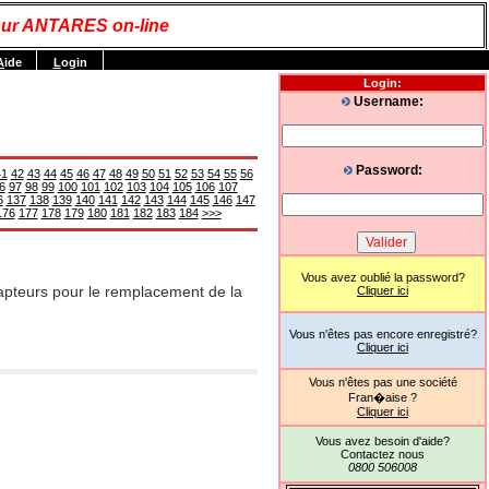
ur ANTARES on-line
A
ide
L
ogin
Login:
Username:
Password:
41
42
43
44
45
46
47
48
49
50
51
52
53
54
55
56
6
97
98
99
100
101
102
103
104
105
106
107
6
137
138
139
140
141
142
143
144
145
146
147
176
177
178
179
180
181
182
183
184
>>>
Vous avez oublié la password?
teurs pour le remplacement de la
Cliquer ici
Vous n'êtes pas encore enregistré?
Cliquer ici
Vous n'êtes pas une société
Fran�aise ?
Cliquer ici
Vous avez besoin d'aide?
Contactez nous
0800 506008