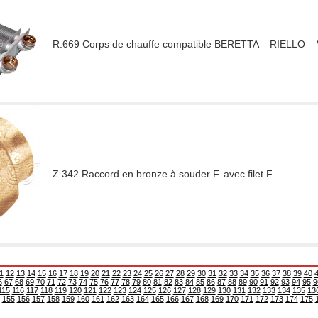
R.669 Corps de chauffe compatible BERETTA – RIELLO 
Z.342 Raccord en bronze à souder F. avec filet F.
1
12
13
14
15
16
17
18
19
20
21
22
23
24
25
26
27
28
29
30
31
32
33
34
35
36
37
38
39
40
6
67
68
69
70
71
72
73
74
75
76
77
78
79
80
81
82
83
84
85
86
87
88
89
90
91
92
93
94
95
9
115
116
117
118
119
120
121
122
123
124
125
126
127
128
129
130
131
132
133
134
135
13
155
156
157
158
159
160
161
162
163
164
165
166
167
168
169
170
171
172
173
174
175