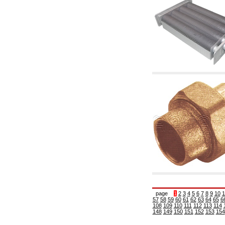
5.08 Interrupteurs horaires et compteur horaire
5.10 Électrovannes
6. Tuyaux, raccords et vannes
6.01 Tuyautterie
6.02 Conduit de fumée
6.03 Collecteurs de distribution
6.04 Raccords en laiton classiques avec
filetage
6.05 Raccords pour tubes en cuivre
6.06 Raccords pour tube en polyéthylène et
multicouches
6.08 Raccords pour tube ondulés en acier
inoxydable CSST et art liés et
complémentaires
6.10 Raccords pour radiateurs
6.12 Bouchons de site en plastique pour la
protection et pour les tests des systèmes de
pression
6.15 Brides de connexion et articles
complémentaires
6.18 Colliers, étagères et supports:
accessoires et complémentaires
6.20 Vannes et composants pour systèmes de
plomberie et de chauffage
page
1
2
3
4
5
6
7
8
9
10
1
57
58
59
60
61
62
63
64
65
6
6.25 Vannes et composants pour conduites de
108
109
110
111
112
113
114
gaz
148
149
150
151
152
153
154
6.30 Vannes et composants pour conduites de