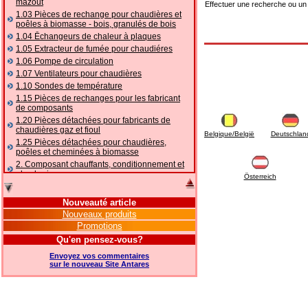
mazout
Effectuer une recherche ou un
1.03 Pièces de rechange pour chaudières et
poêles à biomasse - bois, granulés de bois
1.04 Ēchangeurs de chaleur à plaques
1.05 Extracteur de fumée pour chaudiéres
1.06 Pompe de circulation
1.07 Ventilateurs pour chaudières
1.10 Sondes de température
1.15 Pièces de rechanges pour les fabricant
de composants
1.20 Pièces détachées pour fabricants de
chaudières gaz et fioul
Belgique/België
Deutschlan
1.25 Pièces détachées pour chaudières,
poêles et cheminées à biomasse
2. Composant chauffants, conditionnement et
plomberie
Österreich
2.01 Chauffage: vannes et composants
accessoires et complémentaires
Nouveauté article
2.05 POMPES À CHALEUR : vannes et
Nouveaux produits
accessoires
Promotions
2.10 Thermorégulation des systèmes
Qu'en pensez-vous?
2.15 Conditionnement: vannes et composants
accessoires et complémentaires
Envoyez vos commentaires
2.16 Gaz: composants de tuyauterie,
sur le nouveau Site Antares
accessoires et complémentaires
2.17 Mazout: composants de tuyauterie,
accessoires et complémentaires