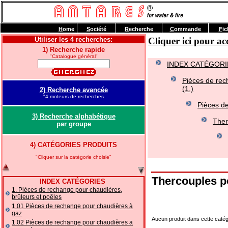
H
ome
S
ociété
R
echerche
C
ommande
F
ic
Utiliser les 4 recherches:
Cliquer ici pour 
1) Recherche rapide
"Catalogue général"
INDEX CATÉGORI
Pièces de rec
(1.)
2) Recherche avancée
"4 moteurs de recherches
Pièces d
3) Recherche alphabétique
Ther
par groupe
4) CATÉGORIES PRODUITS
"Cliquer sur la catégorie choisie"
Thercouples 
INDEX CATÉGORIES
1. Pièces de rechange pour chaudières,
brûleurs et poêles
1.01 Pièces de rechange pour chaudières à
gaz
Aucun produit dans cette catég
1.02 Pièces de rechange pour chaudières a