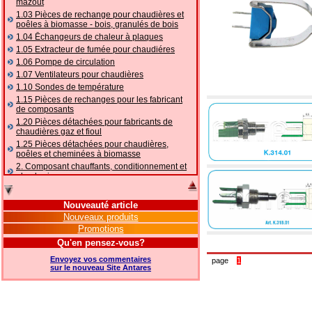
mazout
1.03 Pièces de rechange pour chaudières et
poêles à biomasse - bois, granulés de bois
1.04 Ēchangeurs de chaleur à plaques
1.05 Extracteur de fumée pour chaudiéres
1.06 Pompe de circulation
1.07 Ventilateurs pour chaudières
1.10 Sondes de température
1.15 Pièces de rechanges pour les fabricant
de composants
1.20 Pièces détachées pour fabricants de
chaudières gaz et fioul
1.25 Pièces détachées pour chaudières,
poêles et cheminées à biomasse
2. Composant chauffants, conditionnement et
plomberie
2.01 Chauffage: vannes et composants
accessoires et complémentaires
Nouveauté article
2.05 POMPES À CHALEUR : vannes et
Nouveaux produits
accessoires
Promotions
2.10 Thermorégulation des systèmes
Qu'en pensez-vous?
2.15 Conditionnement: vannes et composants
accessoires et complémentaires
Envoyez vos commentaires
page
1
2.16 Gaz: composants de tuyauterie,
sur le nouveau Site Antares
accessoires et complémentaires
2.17 Mazout: composants de tuyauterie,
accessoires et complémentaires