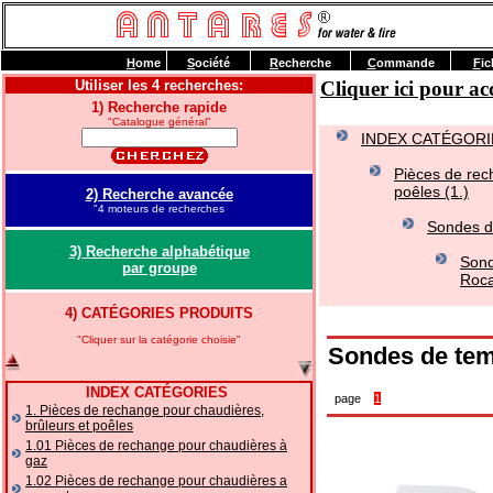
H
ome
S
ociété
R
echerche
C
ommande
F
ic
Utiliser les 4 recherches:
Cliquer ici pour 
1) Recherche rapide
"Catalogue général"
INDEX CATÉGORI
Pièces de rec
poêles (1.)
2) Recherche avancée
"4 moteurs de recherches
Sondes d
3) Recherche alphabétique
Sond
par groupe
Roca
4) CATÉGORIES PRODUITS
"Cliquer sur la catégorie choisie"
Sondes de tem
INDEX CATÉGORIES
page
1
1. Pièces de rechange pour chaudières,
brûleurs et poêles
1.01 Pièces de rechange pour chaudières à
gaz
1.02 Pièces de rechange pour chaudières a