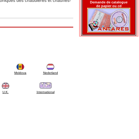
oniques des chaudières et chauffes-
Demande de catalogue
de papier ou cd
Moldova
Nederland
U.K.
International