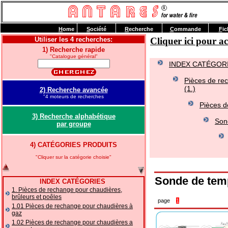
H
ome
S
ociété
R
echerche
C
ommande
F
ic
Utiliser les 4 recherches:
Cliquer ici pour 
1) Recherche rapide
"Catalogue général"
INDEX CATÉGOR
Pièces de rec
(1.)
2) Recherche avancée
"4 moteurs de recherches
Pièces d
3) Recherche alphabétique
Son
par groupe
4) CATÉGORIES PRODUITS
"Cliquer sur la catégorie choisie"
Sonde de temp
INDEX CATÉGORIES
1. Pièces de rechange pour chaudières,
brûleurs et poêles
page
1
1.01 Pièces de rechange pour chaudières à
gaz
1.02 Pièces de rechange pour chaudières a