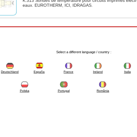
K.313 Sondes de température pour circuits imprimés électr
eaux. EUROTHERM, ICI, IDRAGAS.
Select a different language / country :
Deutschland
España
France
Ireland
Italia
Polska
Portugal
România