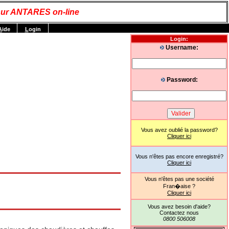
ur ANTARES on-line
A
ide
L
ogin
Login:
Username:
Password:
Vous avez oublié la password?
Cliquer ici
Vous n'êtes pas encore enregistré?
Cliquer ici
Vous n'êtes pas une société
Fran�aise ?
Cliquer ici
Vous avez besoin d'aide?
Contactez nous
0800 506008