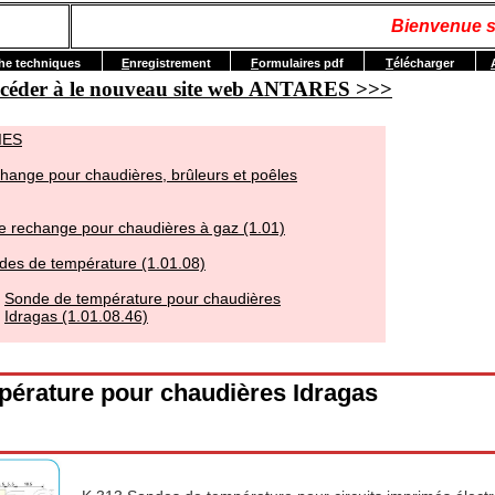
Bienvenue s
he techniques
E
nregistrement
F
ormulaires pdf
T
élécharger
accéder à le nouveau site web ANTARES >>>
IES
hange pour chaudières, brûleurs et poêles
e rechange pour chaudières à gaz (1.01)
des de température (1.01.08)
Sonde de température pour chaudières
Idragas (1.01.08.46)
érature pour chaudières Idragas