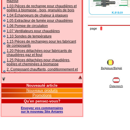
mazout
1.03 Pièces de rechange pour chaudières et
poêles à biomasse - bois, granulés de bois
1.04 Ēchangeurs de chaleur à plaques
1.05 Extracteur de fumée pour chaudiéres
1.06 Pompe de circulation
page
1
1.07 Ventilateurs pour chaudières
1.10 Sondes de température
1.15 Pièces de rechanges pour les fabricant
de composants
1.20 Pièces détachées pour fabricants de
chaudières gaz et fioul
1.25 Pièces détachées pour chaudières,
poêles et cheminées à biomasse
Belgique/België
2. Composant chauffants, conditionnement et
plomberie
2.01 Chauffage: vannes et composants
accessoires et complémentaires
Nouveauté article
Österreich
2.05 POMPES À CHALEUR : vannes et
Nouveaux produits
accessoires
Promotions
2.10 Thermorégulation des systèmes
Qu'en pensez-vous?
2.15 Conditionnement: vannes et composants
accessoires et complémentaires
Envoyez vos commentaires
2.16 Gaz: composants de tuyauterie,
sur le nouveau Site Antares
accessoires et complémentaires
2.17 Mazout: composants de tuyauterie,
accessoires et complémentaires