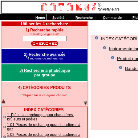
H
ome
S
ociété
R
echerche
C
ommande
F
ic
Utiliser les 4 recherches:
1) Recherche rapide
"Catalogue général"
INDEX CATÉGORI
Instrumentation
2) Recherche avancée
Produit po
"4 moteurs de recherches
Bandes
3) Recherche alphabétique
par groupe
4) CATÉGORIES PRODUITS
"Cliquer sur la catégorie choisie"
INDEX CATÉGORIES
1. Pièces de rechange pour chaudières,
brûleurs et poêles
1.01 Pièces de rechange pour chaudières à
gaz
1.02 Pièces de rechange pour chaudières a