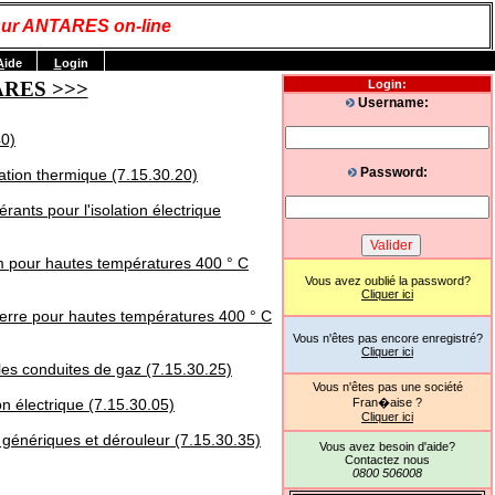
ur ANTARES on-line
A
ide
L
ogin
NTARES >>>
Login:
Username:
40)
Password:
lation thermique (7.15.30.20)
ants pour l'isolation électrique
 pour hautes températures 400 ° C
Vous avez oublié la password?
Cliquer ici
verre pour hautes températures 400 ° C
Vous n'êtes pas encore enregistré?
Cliquer ici
es conduites de gaz (7.15.30.25)
Vous n'êtes pas une société
on électrique (7.15.30.05)
Fran�aise ?
Cliquer ici
génériques et dérouleur (7.15.30.35)
Vous avez besoin d'aide?
Contactez nous
0800 506008