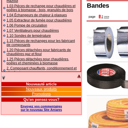
mazout
Bandes
1.03 Pièces de rechange pour chaudières et
poêles à biomasse - bois, granulés de bois
1.04 Ēchangeurs de chaleur à plaques
page
1
2
>>>
1.05 Extracteur de fumée pour chaudiéres
1.06 Pompe de circulation
1.07 Ventilateurs pour chaudières
1.10 Sondes de température
1.15 Pièces de rechanges pour les fabricant
de composants
1.20 Pièces détachées pour fabricants de
chaudières gaz et fioul
1.25 Pièces détachées pour chaudières,
poêles et cheminées à biomasse
2. Composant chauffants, conditionnement et
plomberie
2.01 Chauffage: vannes et composants
accessoires et complémentaires
Nouveauté article
2.05 POMPES À CHALEUR : vannes et
Nouveaux produits
accessoires
Promotions
2.10 Thermorégulation des systèmes
Qu'en pensez-vous?
2.15 Conditionnement: vannes et composants
accessoires et complémentaires
Envoyez vos commentaires
2.16 Gaz: composants de tuyauterie,
sur le nouveau Site Antares
accessoires et complémentaires
2.17 Mazout: composants de tuyauterie,
accessoires et complémentaires