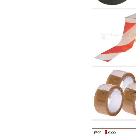
5.08 Interrupteurs horaires et compteur horaire
5.10 Électrovannes
6. Tuyaux, raccords et vannes
6.01 Tuyautterie
6.02 Conduit de fumée
6.03 Collecteurs de distribution
6.04 Raccords en laiton classiques avec
filetage
6.05 Raccords pour tubes en cuivre
6.06 Raccords pour tube en polyéthylène et
multicouches
6.08 Raccords pour tube ondulés en acier
inoxydable CSST et art liés et
complémentaires
6.10 Raccords pour radiateurs
6.12 Bouchons de site en plastique pour la
protection et pour les tests des systèmes de
pression
6.15 Brides de connexion et articles
complémentaires
6.18 Colliers, étagères et supports:
accessoires et complémentaires
6.20 Vannes et composants pour systèmes de
plomberie et de chauffage
6.25 Vannes et composants pour conduites de
gaz
6.30 Vannes et composants pour conduites de
page
1
2
>>>