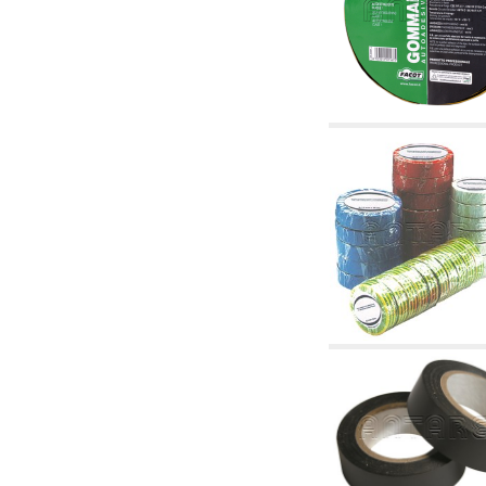
4. Pompes, circulateurs et accessoires
4.01 Pompes de relevage d'eau
4.02 Groupes de pompage et pressurisation
de l'eau
4.03 Articles relatifs au contrôle de la pression
et du niveau
4.04 irrigation
4.05 Pompes de circulation
4.06 Pompes de recirculation
4.07 Circulateurs - articles accessoires et
complémentaires
4.11 Pompes auxiliaires pour brûleurs à
mazout
4.12 Pompes à mazout et brûleurs associés
5. Thermoréglages
5.00 Vannes pour radiateurs
5.01 Thermostats
5.02 Humidistats
5.03 Régulateurs de température
électroniques
5.04 Vannes de zone et vannes motorisées,
électrothermiques et similaires
5.05 Mélange électrique et thermostatique
5.06 Servomoteurs et actionneurs électriques
et thermostatiques et divers et connexes
5.07 Unités abaissement de température et
modules pré-assemblés