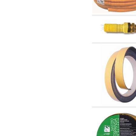
2.18 Solaire: tuyaux, vannes, accessoires et
complémentaires pour les systèmes solaires
2.19 Pellets et coupeaux de biomasse:
composants pour tuyaux alimentation des
chaudières et des poêles
2.30 Tuyaux, raccords connexes et
complémentaires pour les systèmes
hydrauliques
2.35 Échangeurs de chaleur
2.40 Le traitement et le contrôle de l'eau
2.45 Pression, température, niveau et débit
d'eau: contrôle et régulation
2.60 RECYCLAGE ACS: pompes de recyclage
d'eau chaude sanitaire et accessoires et
connexes
2.70 Robinetterie sanitaire: articles
accessoires et complémentaires
2.75 Tuyau d'échappement: siphons, tuyaux
de drainage, boîtes de vidange, articles
accessoires et complémentaires
2.85 Colliers, étagères et supports:
accessoires et complémentaires
2.88 Scellants, joints et matériaux d'étanchéité
hydrauliques
3. Composant solaires et biomasse
3.01 Solaire: composants d'implants
3.05 Biomasse: composants de centrale
thermique