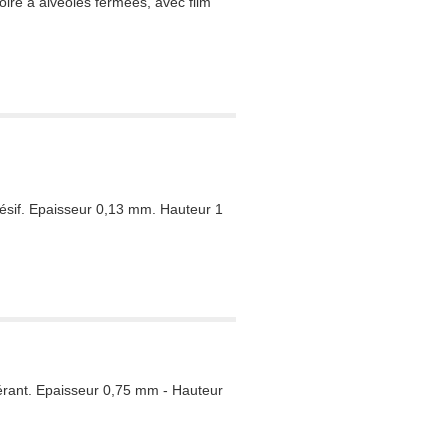
ire à alvéoles fermées, avec film
ésif. Epaisseur 0,13 mm. Hauteur 1
érant. Epaisseur 0,75 mm - Hauteur