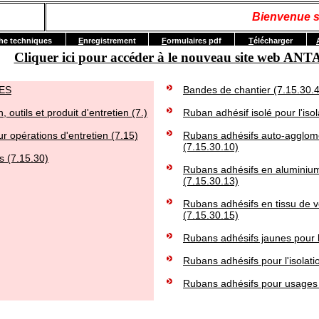
Bienvenue s
he techniques
E
nregistrement
F
ormulaires pdf
T
élécharger
Cliquer ici pour accéder à le nouveau site web A
ES
Bandes de chantier (7.15.30.
, outils et produit d'entretien (7.)
Ruban adhésif isolé pour l'iso
ur opérations d'entretien (7.15)
Rubans adhésifs auto-agglomér
(7.15.30.10)
 (7.15.30)
Rubans adhésifs en aluminium
(7.15.30.13)
Rubans adhésifs en tissu de 
(7.15.30.15)
Rubans adhésifs jaunes pour l
Rubans adhésifs pour l'isolati
Rubans adhésifs pour usages 