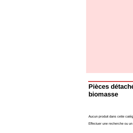
4. Pompes, circulateurs et accessoires
4.01 Pompes de relevage d'eau
4.02 Groupes de pompage et pressurisation
de l'eau
4.03 Articles relatifs au contrôle de la pression
et du niveau
4.04 irrigation
4.05 Pompes de circulation
4.06 Pompes de recirculation
4.07 Circulateurs - articles accessoires et
complémentaires
4.11 Pompes auxiliaires pour brûleurs à
mazout
4.12 Pompes à mazout et brûleurs associés
5. Thermoréglages
5.00 Vannes pour radiateurs
5.01 Thermostats
Pièces détach
5.02 Humidistats
5.03 Régulateurs de température
biomasse
électroniques
5.04 Vannes de zone et vannes motorisées,
électrothermiques et similaires
5.05 Mélange électrique et thermostatique
5.06 Servomoteurs et actionneurs électriques
Aucun produit dans cette catég
et thermostatiques et divers et connexes
Effectuer une recherche ou un
5.07 Unités abaissement de température et
modules pré-assemblés