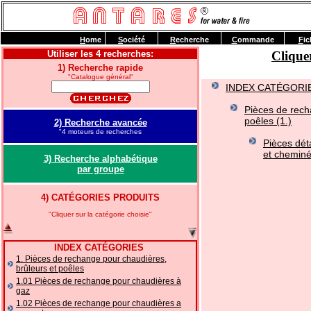
H
ome
S
ociété
R
echerche
C
ommande
F
ic
Utiliser les 4 recherches:
Clique
1) Recherche rapide
"Catalogue général"
INDEX CATÉGORI
Pièces de rech
poêles (1.)
2) Recherche avancée
"4 moteurs de recherches
Pièces dét
et cheminé
3) Recherche alphabétique
par groupe
4) CATÉGORIES PRODUITS
"Cliquer sur la catégorie choisie"
INDEX CATÉGORIES
1. Pièces de rechange pour chaudières,
brûleurs et poêles
1.01 Pièces de rechange pour chaudières à
gaz
1.02 Pièces de rechange pour chaudières a