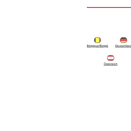
5.08 Interrupteurs horaires et compteur horaire
5.10 Électrovannes
6. Tuyaux, raccords et vannes
6.01 Tuyautterie
6.02 Conduit de fumée
6.03 Collecteurs de distribution
6.04 Raccords en laiton classiques avec
filetage
6.05 Raccords pour tubes en cuivre
Belgique/België
Deutschlan
6.06 Raccords pour tube en polyéthylène et
multicouches
6.08 Raccords pour tube ondulés en acier
inoxydable CSST et art liés et
Österreich
complémentaires
6.10 Raccords pour radiateurs
6.12 Bouchons de site en plastique pour la
protection et pour les tests des systèmes de
pression
6.15 Brides de connexion et articles
complémentaires
6.18 Colliers, étagères et supports:
accessoires et complémentaires
6.20 Vannes et composants pour systèmes de
plomberie et de chauffage
6.25 Vannes et composants pour conduites de
gaz
6.30 Vannes et composants pour conduites de