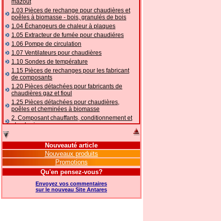
mazout
1.03 Pièces de rechange pour chaudières et
poêles à biomasse - bois, granulés de bois
1.04 Ēchangeurs de chaleur à plaques
1.05 Extracteur de fumée pour chaudiéres
1.06 Pompe de circulation
1.07 Ventilateurs pour chaudières
1.10 Sondes de température
1.15 Pièces de rechanges pour les fabricant
de composants
1.20 Pièces détachées pour fabricants de
chaudières gaz et fioul
1.25 Pièces détachées pour chaudières,
poêles et cheminées à biomasse
2. Composant chauffants, conditionnement et
plomberie
2.01 Chauffage: vannes et composants
accessoires et complémentaires
Nouveauté article
2.05 POMPES À CHALEUR : vannes et
Nouveaux produits
accessoires
Promotions
2.10 Thermorégulation des systèmes
Qu'en pensez-vous?
2.15 Conditionnement: vannes et composants
accessoires et complémentaires
Envoyez vos commentaires
2.16 Gaz: composants de tuyauterie,
sur le nouveau Site Antares
accessoires et complémentaires
2.17 Mazout: composants de tuyauterie,
accessoires et complémentaires