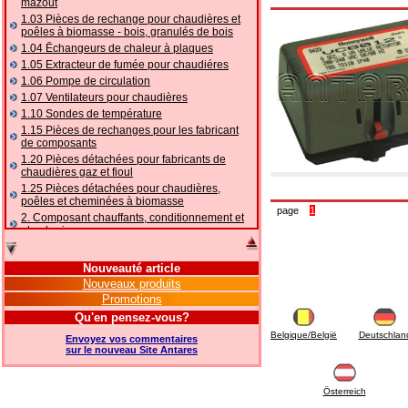
mazout
1.03 Pièces de rechange pour chaudières et
poêles à biomasse - bois, granulés de bois
1.04 Ēchangeurs de chaleur à plaques
1.05 Extracteur de fumée pour chaudiéres
1.06 Pompe de circulation
1.07 Ventilateurs pour chaudières
1.10 Sondes de température
1.15 Pièces de rechanges pour les fabricant
de composants
1.20 Pièces détachées pour fabricants de
chaudières gaz et fioul
1.25 Pièces détachées pour chaudières,
poêles et cheminées à biomasse
page
1
2. Composant chauffants, conditionnement et
plomberie
2.01 Chauffage: vannes et composants
accessoires et complémentaires
Nouveauté article
2.05 POMPES À CHALEUR : vannes et
Nouveaux produits
accessoires
Promotions
2.10 Thermorégulation des systèmes
Qu'en pensez-vous?
2.15 Conditionnement: vannes et composants
accessoires et complémentaires
Belgique/België
Deutschlan
Envoyez vos commentaires
2.16 Gaz: composants de tuyauterie,
sur le nouveau Site Antares
accessoires et complémentaires
2.17 Mazout: composants de tuyauterie,
accessoires et complémentaires
Österreich