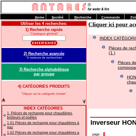
H
ome
S
ociété
R
echerche
C
ommande
F
ic
Utiliser les 4 recherches:
Cliquer ici pour 
1) Recherche rapide
"Catalogue général"
INDEX CATÉGORI
Pièces de rec
(1.)
2) Recherche avancée
"4 moteurs de recherches
Pièces de
composan
3) Recherche alphabétique
par groupe
HONE
chau
4) CATÉGORIES PRODUITS
"Cliquer sur la catégorie choisie"
INDEX CATÉGORIES
1. Pièces de rechange pour chaudières,
brûleurs et poêles
Inverseur HON
1.01 Pièces de rechange pour chaudières à
gaz
1.02 Pièces de rechange pour chaudières a
page
1