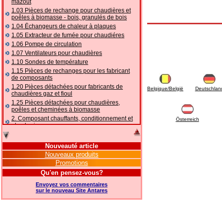
mazout
1.03 Pièces de rechange pour chaudières et
poêles à biomasse - bois, granulés de bois
1.04 Ēchangeurs de chaleur à plaques
1.05 Extracteur de fumée pour chaudiéres
1.06 Pompe de circulation
1.07 Ventilateurs pour chaudières
1.10 Sondes de température
1.15 Pièces de rechanges pour les fabricant
de composants
1.20 Pièces détachées pour fabricants de
Belgique/België
Deutschlan
chaudières gaz et fioul
1.25 Pièces détachées pour chaudières,
poêles et cheminées à biomasse
2. Composant chauffants, conditionnement et
Österreich
plomberie
2.01 Chauffage: vannes et composants
accessoires et complémentaires
Nouveauté article
2.05 POMPES À CHALEUR : vannes et
Nouveaux produits
accessoires
Promotions
2.10 Thermorégulation des systèmes
Qu'en pensez-vous?
2.15 Conditionnement: vannes et composants
accessoires et complémentaires
Envoyez vos commentaires
2.16 Gaz: composants de tuyauterie,
sur le nouveau Site Antares
accessoires et complémentaires
2.17 Mazout: composants de tuyauterie,
accessoires et complémentaires