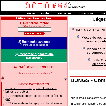
H
ome
S
ociété
R
echerche
C
ommande
F
ic
Utiliser les 4 recherches:
Clique
1) Recherche rapide
"Catalogue général"
INDEX CATÉGORI
Pièces de recha
brûleurs et poêle
2) Recherche avancée
"4 moteurs de recherches
Pièces de re
de composan
3) Recherche alphabétique
par groupe
DUNGS -
ou compa
4) CATÉGORIES PRODUITS
"Cliquer sur la catégorie choisie"
DUNGS - Comp
INDEX CATÉGORIES
1. Pièces de rechange pour chaudières,
brûleurs et poêles
1.01 Pièces de rechange pour chaudières à
Aucun produit dans cette catég
gaz
1.02 Pièces de rechange pour chaudières a
Effectuer une recherche ou un