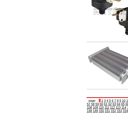
5.08 Interrupteurs horaires et compteur horaire
5.10 Électrovannes
6. Tuyaux, raccords et vannes
6.01 Tuyautterie
6.02 Conduit de fumée
6.03 Collecteurs de distribution
6.04 Raccords en laiton classiques avec
filetage
6.05 Raccords pour tubes en cuivre
6.06 Raccords pour tube en polyéthylène et
multicouches
6.08 Raccords pour tube ondulés en acier
inoxydable CSST et art liés et
complémentaires
6.10 Raccords pour radiateurs
6.12 Bouchons de site en plastique pour la
protection et pour les tests des systèmes de
pression
6.15 Brides de connexion et articles
complémentaires
6.18 Colliers, étagères et supports:
accessoires et complémentaires
page
1
2
3
4
5
6
7
8
9
10
1
57
58
59
60
61
62
63
64
65
6
6.20 Vannes et composants pour systèmes de
108
109
110
111
112
113
114
plomberie et de chauffage
148
149
150
151
152
153
154
6.25 Vannes et composants pour conduites de
gaz
6.30 Vannes et composants pour conduites de