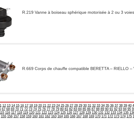
R.219 Vanne à boiseau sphérique motorisée à 2 ou 3 voies
R.669 Corps de chauffe compatible BERETTA – RIELLO 
1
12
13
14
15
16
17
18
19
20
21
22
23
24
25
26
27
28
29
30
31
32
33
34
35
36
37
38
39
40
6
67
68
69
70
71
72
73
74
75
76
77
78
79
80
81
82
83
84
85
86
87
88
89
90
91
92
93
94
95
9
115
116
117
118
119
120
121
122
123
124
125
126
127
128
129
130
131
132
133
134
135
13
155
156
157
158
159
160
161
162
163
164
165
166
167
168
169
170
171
172
173
174
175