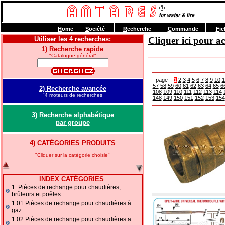
H
ome
S
ociété
R
echerche
C
ommande
F
ic
Utiliser les 4 recherches:
Cliquer ici pour 
1) Recherche rapide
"Catalogue général"
page
1
2
3
4
5
6
7
8
9
10
1
57
58
59
60
61
62
63
64
65
6
2) Recherche avancée
108
109
110
111
112
113
114
"4 moteurs de recherches
148
149
150
151
152
153
154
3) Recherche alphabétique
par groupe
4) CATÉGORIES PRODUITS
"Cliquer sur la catégorie choisie"
INDEX CATÉGORIES
1. Pièces de rechange pour chaudières,
brûleurs et poêles
1.01 Pièces de rechange pour chaudières à
gaz
1.02 Pièces de rechange pour chaudières a