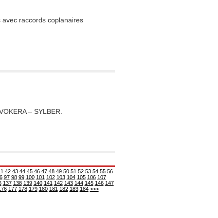
 avec raccords coplanaires
– VOKERA – SYLBER.
41
42
43
44
45
46
47
48
49
50
51
52
53
54
55
56
6
97
98
99
100
101
102
103
104
105
106
107
6
137
138
139
140
141
142
143
144
145
146
147
176
177
178
179
180
181
182
183
184
>>>