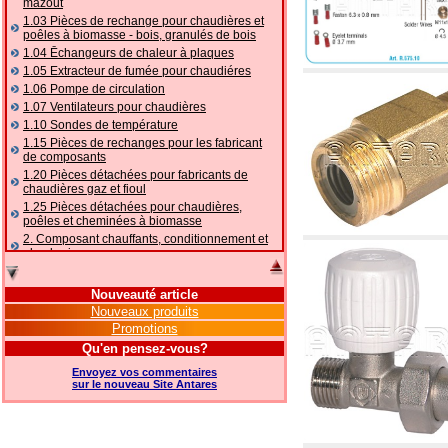
mazout
1.03 Pièces de rechange pour chaudières et
poêles à biomasse - bois, granulés de bois
1.04 Ēchangeurs de chaleur à plaques
1.05 Extracteur de fumée pour chaudiéres
1.06 Pompe de circulation
1.07 Ventilateurs pour chaudières
1.10 Sondes de température
1.15 Pièces de rechanges pour les fabricant
de composants
1.20 Pièces détachées pour fabricants de
chaudières gaz et fioul
1.25 Pièces détachées pour chaudières,
poêles et cheminées à biomasse
2. Composant chauffants, conditionnement et
plomberie
2.01 Chauffage: vannes et composants
accessoires et complémentaires
Nouveauté article
2.05 POMPES À CHALEUR : vannes et
Nouveaux produits
accessoires
Promotions
2.10 Thermorégulation des systèmes
Qu'en pensez-vous?
2.15 Conditionnement: vannes et composants
accessoires et complémentaires
Envoyez vos commentaires
2.16 Gaz: composants de tuyauterie,
sur le nouveau Site Antares
accessoires et complémentaires
2.17 Mazout: composants de tuyauterie,
accessoires et complémentaires