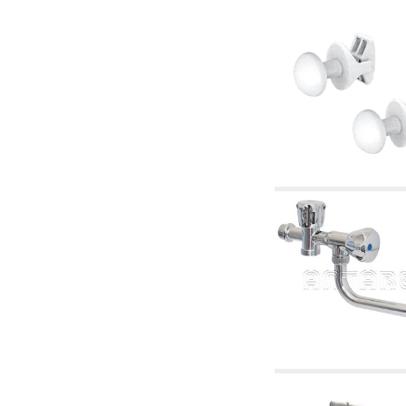
2.18 Solaire: tuyaux, vannes, accessoires et
complémentaires pour les systèmes solaires
2.19 Pellets et coupeaux de biomasse:
composants pour tuyaux alimentation des
chaudières et des poêles
2.30 Tuyaux, raccords connexes et
complémentaires pour les systèmes
hydrauliques
2.35 Échangeurs de chaleur
2.40 Le traitement et le contrôle de l'eau
2.45 Pression, température, niveau et débit
d'eau: contrôle et régulation
2.60 RECYCLAGE ACS: pompes de recyclage
d'eau chaude sanitaire et accessoires et
connexes
2.70 Robinetterie sanitaire: articles
accessoires et complémentaires
2.75 Tuyau d'échappement: siphons, tuyaux
de drainage, boîtes de vidange, articles
accessoires et complémentaires
2.85 Colliers, étagères et supports:
accessoires et complémentaires
2.88 Scellants, joints et matériaux d'étanchéité
hydrauliques
3. Composant solaires et biomasse
3.01 Solaire: composants d'implants
3.05 Biomasse: composants de centrale
thermique