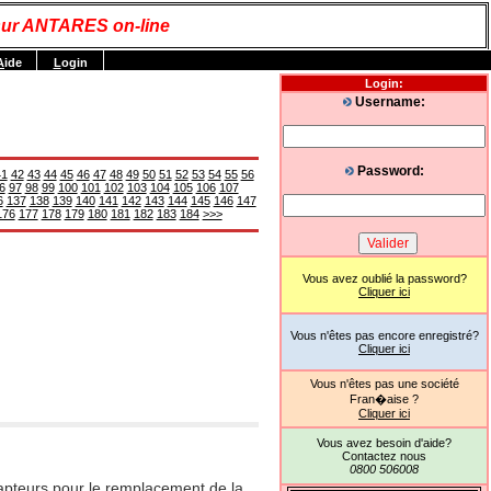
ur ANTARES on-line
A
ide
L
ogin
Login:
Username:
Password:
41
42
43
44
45
46
47
48
49
50
51
52
53
54
55
56
6
97
98
99
100
101
102
103
104
105
106
107
6
137
138
139
140
141
142
143
144
145
146
147
176
177
178
179
180
181
182
183
184
>>>
Vous avez oublié la password?
Cliquer ici
Vous n'êtes pas encore enregistré?
Cliquer ici
Vous n'êtes pas une société
Fran�aise ?
Cliquer ici
Vous avez besoin d'aide?
Contactez nous
0800 506008
teurs pour le remplacement de la