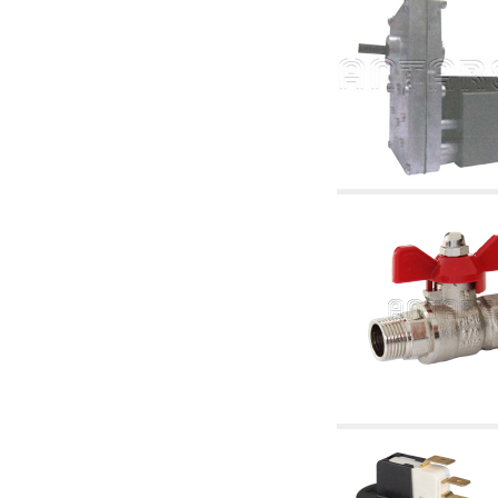
4. Pompes, circulateurs et accessoires
4.01 Pompes de relevage d'eau
4.02 Groupes de pompage et pressurisation
de l'eau
4.03 Articles relatifs au contrôle de la pression
et du niveau
4.04 irrigation
4.05 Pompes de circulation
4.06 Pompes de recirculation
4.07 Circulateurs - articles accessoires et
complémentaires
4.11 Pompes auxiliaires pour brûleurs à
mazout
4.12 Pompes à mazout et brûleurs associés
5. Thermoréglages
5.00 Vannes pour radiateurs
5.01 Thermostats
5.02 Humidistats
5.03 Régulateurs de température
électroniques
5.04 Vannes de zone et vannes motorisées,
électrothermiques et similaires
5.05 Mélange électrique et thermostatique
5.06 Servomoteurs et actionneurs électriques
et thermostatiques et divers et connexes
5.07 Unités abaissement de température et
modules pré-assemblés