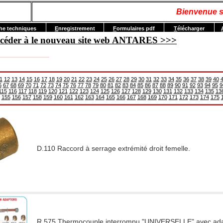
Bienvenue s
he techniques
E
nregistrement
F
ormulaires pdf
T
élécharger
accéder à le nouveau site web ANTARES >>>
1
12
13
14
15
16
17
18
19
20
21
22
23
24
25
26
27
28
29
30
31
32
33
34
35
36
37
38
39
40
6
67
68
69
70
71
72
73
74
75
76
77
78
79
80
81
82
83
84
85
86
87
88
89
90
91
92
93
94
95
9
115
116
117
118
119
120
121
122
123
124
125
126
127
128
129
130
131
132
133
134
135
13
155
156
157
158
159
160
161
162
163
164
165
166
167
168
169
170
171
172
173
174
175
D.110 Raccord à serrage extrémité droit femelle.
R.575 Thermocouple interrompu "UNIVERSELLE" avec adap