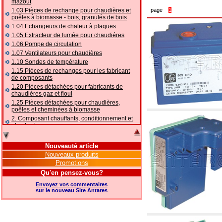
mazout
1.03 Pièces de rechange pour chaudières et
page
1
poêles à biomasse - bois, granulés de bois
1.04 Ēchangeurs de chaleur à plaques
1.05 Extracteur de fumée pour chaudiéres
1.06 Pompe de circulation
1.07 Ventilateurs pour chaudières
1.10 Sondes de température
1.15 Pièces de rechanges pour les fabricant
de composants
1.20 Pièces détachées pour fabricants de
chaudières gaz et fioul
1.25 Pièces détachées pour chaudières,
poêles et cheminées à biomasse
2. Composant chauffants, conditionnement et
plomberie
2.01 Chauffage: vannes et composants
accessoires et complémentaires
Nouveauté article
2.05 POMPES À CHALEUR : vannes et
Nouveaux produits
accessoires
Promotions
2.10 Thermorégulation des systèmes
Qu'en pensez-vous?
2.15 Conditionnement: vannes et composants
accessoires et complémentaires
Envoyez vos commentaires
2.16 Gaz: composants de tuyauterie,
sur le nouveau Site Antares
accessoires et complémentaires
2.17 Mazout: composants de tuyauterie,
accessoires et complémentaires