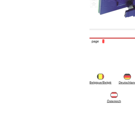
4. Pompes, circulateurs et accessoires
4.01 Pompes de relevage d'eau
4.02 Groupes de pompage et pressurisation
de l'eau
4.03 Articles relatifs au contrôle de la pression
et du niveau
4.04 irrigation
4.05 Pompes de circulation
4.06 Pompes de recirculation
page
1
4.07 Circulateurs - articles accessoires et
complémentaires
4.11 Pompes auxiliaires pour brûleurs à
mazout
4.12 Pompes à mazout et brûleurs associés
5. Thermoréglages
5.00 Vannes pour radiateurs
5.01 Thermostats
Belgique/België
Deutschlan
5.02 Humidistats
5.03 Régulateurs de température
électroniques
Österreich
5.04 Vannes de zone et vannes motorisées,
électrothermiques et similaires
5.05 Mélange électrique et thermostatique
5.06 Servomoteurs et actionneurs électriques
et thermostatiques et divers et connexes
5.07 Unités abaissement de température et
modules pré-assemblés