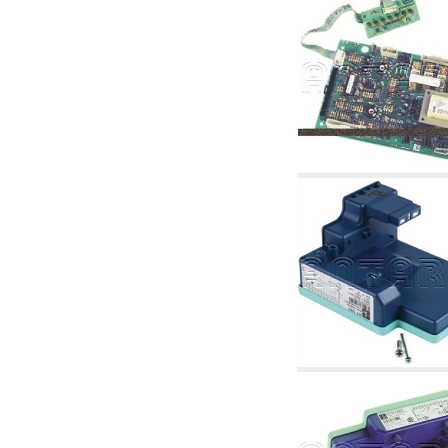
2.18 Solaire: tuyaux, vannes, accessoires et
complémentaires pour les systèmes solaires
2.19 Pellets et coupeaux de biomasse:
composants pour tuyaux alimentation des
chaudières et des poêles
2.30 Tuyaux, raccords connexes et
complémentaires pour les systèmes
hydrauliques
2.35 Échangeurs de chaleur
2.40 Le traitement et le contrôle de l'eau
2.45 Pression, température, niveau et débit
d'eau: contrôle et régulation
2.60 RECYCLAGE ACS: pompes de recyclage
d'eau chaude sanitaire et accessoires et
connexes
2.70 Robinetterie sanitaire: articles
accessoires et complémentaires
2.75 Tuyau d'échappement: siphons, tuyaux
de drainage, boîtes de vidange, articles
accessoires et complémentaires
2.85 Colliers, étagères et supports:
accessoires et complémentaires
2.88 Scellants, joints et matériaux d'étanchéité
hydrauliques
3. Composant solaires et biomasse
3.01 Solaire: composants d'implants
3.05 Biomasse: composants de centrale
thermique