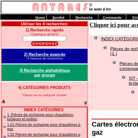
H
ome
S
ociété
R
echerche
C
ommande
F
ic
Utiliser les 4 recherches:
Cliquer ici pour 
1) Recherche rapide
"Catalogue général"
INDEX CATÉGORI
Pièces de rec
(1.)
2) Recherche avancée
"4 moteurs de recherches
Pièces de
composan
3) Recherche alphabétique
par groupe
SIT 
brûl
4) CATÉGORIES PRODUITS
"Cliquer sur la catégorie choisie"
INDEX CATÉGORIES
1. Pièces de rechange pour chaudières,
brûleurs et poêles
Cartes électro
1.01 Pièces de rechange pour chaudières à
gaz
gaz
1.02 Pièces de rechange pour chaudières a