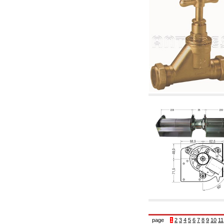
5.08 Interrupteurs horaires et compteur horaire
5.10 Électrovannes
6. Tuyaux, raccords et vannes
6.01 Tuyautterie
6.02 Conduit de fumée
6.03 Collecteurs de distribution
6.04 Raccords en laiton classiques avec
filetage
6.05 Raccords pour tubes en cuivre
6.06 Raccords pour tube en polyéthylène et
multicouches
6.08 Raccords pour tube ondulés en acier
inoxydable CSST et art liés et
complémentaires
6.10 Raccords pour radiateurs
6.12 Bouchons de site en plastique pour la
protection et pour les tests des systèmes de
pression
6.15 Brides de connexion et articles
complémentaires
6.18 Colliers, étagères et supports:
accessoires et complémentaires
6.20 Vannes et composants pour systèmes de
plomberie et de chauffage
6.25 Vannes et composants pour conduites de
gaz
6.30 Vannes et composants pour conduites de
page
1
2
3
4
5
6
7
8
9
10
11