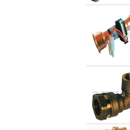
4. Pompes, circulateurs et accessoires
4.01 Pompes de relevage d'eau
4.02 Groupes de pompage et pressurisation
de l'eau
4.03 Articles relatifs au contrôle de la pression
et du niveau
4.04 irrigation
4.05 Pompes de circulation
4.06 Pompes de recirculation
4.07 Circulateurs - articles accessoires et
complémentaires
4.11 Pompes auxiliaires pour brûleurs à
mazout
4.12 Pompes à mazout et brûleurs associés
5. Thermoréglages
5.00 Vannes pour radiateurs
5.01 Thermostats
5.02 Humidistats
5.03 Régulateurs de température
électroniques
5.04 Vannes de zone et vannes motorisées,
électrothermiques et similaires
5.05 Mélange électrique et thermostatique
5.06 Servomoteurs et actionneurs électriques
et thermostatiques et divers et connexes
5.07 Unités abaissement de température et
modules pré-assemblés