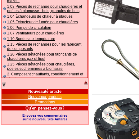
mazout
1.03 Pièces de rechange pour chaudières et
poêles à biomasse - bois, granulés de bois
1.04 Ēchangeurs de chaleur à plaques
1.05 Extracteur de fumée pour chaudiéres
1.06 Pompe de circulation
1.07 Ventilateurs pour chaudières
1.10 Sondes de température
1.15 Pièces de rechanges pour les fabricant
de composants
1.20 Pièces détachées pour fabricants de
chaudières gaz et fioul
1.25 Pièces détachées pour chaudières,
poêles et cheminées à biomasse
2. Composant chauffants, conditionnement et
plomberie
2.01 Chauffage: vannes et composants
accessoires et complémentaires
Nouveauté article
2.05 POMPES À CHALEUR : vannes et
Nouveaux produits
accessoires
Promotions
2.10 Thermorégulation des systèmes
Qu'en pensez-vous?
2.15 Conditionnement: vannes et composants
accessoires et complémentaires
Envoyez vos commentaires
2.16 Gaz: composants de tuyauterie,
sur le nouveau Site Antares
accessoires et complémentaires
2.17 Mazout: composants de tuyauterie,
accessoires et complémentaires