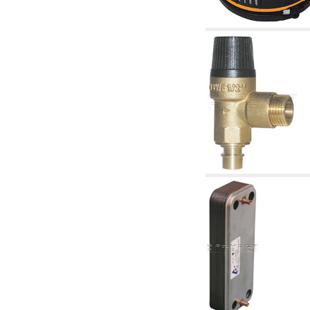
2.18 Solaire: tuyaux, vannes, accessoires et
complémentaires pour les systèmes solaires
2.19 Pellets et coupeaux de biomasse:
composants pour tuyaux alimentation des
chaudières et des poêles
2.30 Tuyaux, raccords connexes et
complémentaires pour les systèmes
hydrauliques
2.35 Échangeurs de chaleur
2.40 Le traitement et le contrôle de l'eau
2.45 Pression, température, niveau et débit
d'eau: contrôle et régulation
2.60 RECYCLAGE ACS: pompes de recyclage
d'eau chaude sanitaire et accessoires et
connexes
2.70 Robinetterie sanitaire: articles
accessoires et complémentaires
2.75 Tuyau d'échappement: siphons, tuyaux
de drainage, boîtes de vidange, articles
accessoires et complémentaires
2.85 Colliers, étagères et supports:
accessoires et complémentaires
2.88 Scellants, joints et matériaux d'étanchéité
hydrauliques
3. Composant solaires et biomasse
3.01 Solaire: composants d'implants
3.05 Biomasse: composants de centrale
thermique