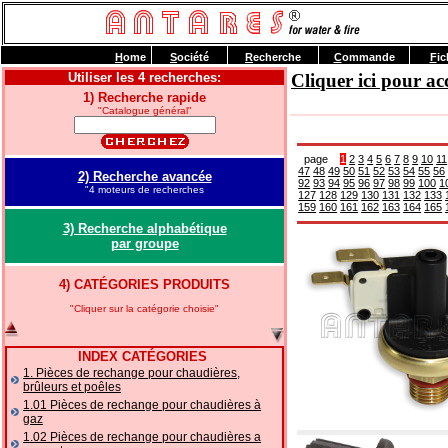
H
ome
S
ociété
R
echerche
C
ommande
F
ic
Utiliser les 4 recherches:
Cliquer ici pour 
1) Recherche rapide
"Catalogue général"
page
1
2
3
4
5
6
7
8
9
10
11
47
48
49
50
51
52
53
54
55
56
2) Recherche avancée
92
93
94
95
96
97
98
99
100
1
"4 moteurs de recherches
127
128
129
130
131
132
133
159
160
161
162
163
164
165
3) Recherche alphabétique
par groupe
4) CATÉGORIES PRODUITS
"Cliquer sur la catégorie choisie"
INDEX CATÉGORIES
1. Pièces de rechange pour chaudières,
brûleurs et poêles
1.01 Pièces de rechange pour chaudières à
gaz
1.02 Pièces de rechange pour chaudières a