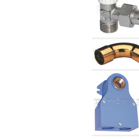
2.18 Solaire: tuyaux, vannes, accessoires et
complémentaires pour les systèmes solaires
2.19 Pellets et coupeaux de biomasse:
composants pour tuyaux alimentation des
chaudières et des poêles
2.30 Tuyaux, raccords connexes et
complémentaires pour les systèmes
hydrauliques
2.35 Échangeurs de chaleur
2.40 Le traitement et le contrôle de l'eau
2.45 Pression, température, niveau et débit
d'eau: contrôle et régulation
2.60 RECYCLAGE ACS: pompes de recyclage
d'eau chaude sanitaire et accessoires et
connexes
2.70 Robinetterie sanitaire: articles
accessoires et complémentaires
2.75 Tuyau d'échappement: siphons, tuyaux
de drainage, boîtes de vidange, articles
accessoires et complémentaires
2.85 Colliers, étagères et supports:
accessoires et complémentaires
2.88 Scellants, joints et matériaux d'étanchéité
hydrauliques
3. Composant solaires et biomasse
3.01 Solaire: composants d'implants
3.05 Biomasse: composants de centrale
thermique