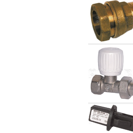
4. Pompes, circulateurs et accessoires
4.01 Pompes de relevage d'eau
4.02 Groupes de pompage et pressurisation
de l'eau
4.03 Articles relatifs au contrôle de la pression
et du niveau
4.04 irrigation
4.05 Pompes de circulation
4.06 Pompes de recirculation
4.07 Circulateurs - articles accessoires et
complémentaires
4.11 Pompes auxiliaires pour brûleurs à
mazout
4.12 Pompes à mazout et brûleurs associés
5. Thermoréglages
5.00 Vannes pour radiateurs
5.01 Thermostats
5.02 Humidistats
5.03 Régulateurs de température
électroniques
5.04 Vannes de zone et vannes motorisées,
électrothermiques et similaires
5.05 Mélange électrique et thermostatique
5.06 Servomoteurs et actionneurs électriques
et thermostatiques et divers et connexes
5.07 Unités abaissement de température et
modules pré-assemblés