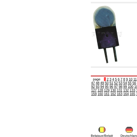
5.08 Interrupteurs horaires et compteur horaire
5.10 Électrovannes
6. Tuyaux, raccords et vannes
6.01 Tuyautterie
6.02 Conduit de fumée
6.03 Collecteurs de distribution
6.04 Raccords en laiton classiques avec
filetage
6.05 Raccords pour tubes en cuivre
6.06 Raccords pour tube en polyéthylène et
multicouches
6.08 Raccords pour tube ondulés en acier
inoxydable CSST et art liés et
complémentaires
6.10 Raccords pour radiateurs
page
1
2
3
4
5
6
7
8
9
10
11
6.12 Bouchons de site en plastique pour la
47
48
49
50
51
52
53
54
55
56
protection et pour les tests des systèmes de
92
93
94
95
96
97
98
99
100
1
pression
127
128
129
130
131
132
133
6.15 Brides de connexion et articles
159
160
161
162
163
164
165
complémentaires
6.18 Colliers, étagères et supports:
accessoires et complémentaires
6.20 Vannes et composants pour systèmes de
plomberie et de chauffage
6.25 Vannes et composants pour conduites de
gaz
6.30 Vannes et composants pour conduites de
Belgique/België
Deutschlan