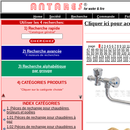
H
ome
S
ociété
R
echerche
C
ommande
F
ic
Utiliser les 4 recherches:
Cliquer ici pour 
1) Recherche rapide
"Catalogue général"
page
1
2
3
4
5
6
7
8
9
10
11
47
48
49
50
51
52
53
54
55
56
2) Recherche avancée
92
93
94
95
96
97
98
99
100
1
"4 moteurs de recherches
127
128
129
130
131
132
133
159
160
161
162
163
164
165
3) Recherche alphabétique
par groupe
4) CATÉGORIES PRODUITS
"Cliquer sur la catégorie choisie"
INDEX CATÉGORIES
1. Pièces de rechange pour chaudières,
brûleurs et poêles
1.01 Pièces de rechange pour chaudières à
gaz
1.02 Pièces de rechange pour chaudières a