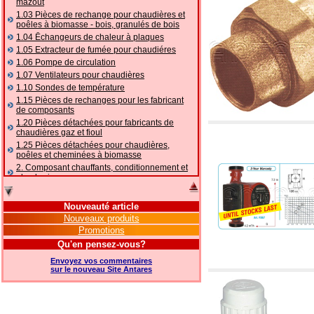
mazout
1.03 Pièces de rechange pour chaudières et
poêles à biomasse - bois, granulés de bois
1.04 Ēchangeurs de chaleur à plaques
1.05 Extracteur de fumée pour chaudiéres
1.06 Pompe de circulation
1.07 Ventilateurs pour chaudières
1.10 Sondes de température
1.15 Pièces de rechanges pour les fabricant
de composants
1.20 Pièces détachées pour fabricants de
chaudières gaz et fioul
1.25 Pièces détachées pour chaudières,
poêles et cheminées à biomasse
2. Composant chauffants, conditionnement et
plomberie
2.01 Chauffage: vannes et composants
accessoires et complémentaires
Nouveauté article
2.05 POMPES À CHALEUR : vannes et
Nouveaux produits
accessoires
Promotions
2.10 Thermorégulation des systèmes
Qu'en pensez-vous?
2.15 Conditionnement: vannes et composants
accessoires et complémentaires
Envoyez vos commentaires
2.16 Gaz: composants de tuyauterie,
sur le nouveau Site Antares
accessoires et complémentaires
2.17 Mazout: composants de tuyauterie,
accessoires et complémentaires