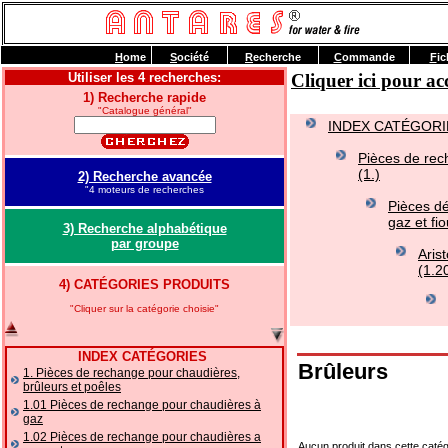
H
ome
S
ociété
R
echerche
C
ommande
F
ic
Utiliser les 4 recherches:
Cliquer ici pour 
1) Recherche rapide
"Catalogue général"
INDEX CATÉGORI
Pièces de rec
(1.)
2) Recherche avancée
"4 moteurs de recherches
Pièces dé
gaz et fio
3) Recherche alphabétique
par groupe
Aris
(1.2
4) CATÉGORIES PRODUITS
"Cliquer sur la catégorie choisie"
INDEX CATÉGORIES
Brûleurs
1. Pièces de rechange pour chaudières,
brûleurs et poêles
1.01 Pièces de rechange pour chaudières à
gaz
1.02 Pièces de rechange pour chaudières a
Aucun produit dans cette catég