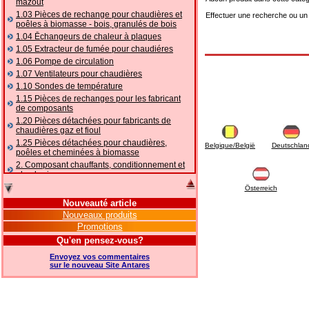
mazout
1.03 Pièces de rechange pour chaudières et
Effectuer une recherche ou un
poêles à biomasse - bois, granulés de bois
1.04 Ēchangeurs de chaleur à plaques
1.05 Extracteur de fumée pour chaudiéres
1.06 Pompe de circulation
1.07 Ventilateurs pour chaudières
1.10 Sondes de température
1.15 Pièces de rechanges pour les fabricant
de composants
1.20 Pièces détachées pour fabricants de
chaudières gaz et fioul
1.25 Pièces détachées pour chaudières,
Belgique/België
Deutschlan
poêles et cheminées à biomasse
2. Composant chauffants, conditionnement et
plomberie
2.01 Chauffage: vannes et composants
Österreich
accessoires et complémentaires
Nouveauté article
2.05 POMPES À CHALEUR : vannes et
Nouveaux produits
accessoires
Promotions
2.10 Thermorégulation des systèmes
Qu'en pensez-vous?
2.15 Conditionnement: vannes et composants
accessoires et complémentaires
Envoyez vos commentaires
2.16 Gaz: composants de tuyauterie,
sur le nouveau Site Antares
accessoires et complémentaires
2.17 Mazout: composants de tuyauterie,
accessoires et complémentaires