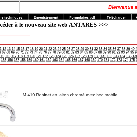
Bienvenue s
he techniques
E
nregistrement
F
ormulaires pdf
T
élécharger
accéder à le nouveau site web ANTARES >>>
1
12
13
14
15
16
17
18
19
20
21
22
23
24
25
26
27
28
29
30
31
32
33
34
35
36
37
38
39
40
6
67
68
69
70
71
72
73
74
75
76
77
78
79
80
81
82
83
84
85
86
87
88
89
90
91
92
93
94
95
9
115
116
117
118
119
120
121
122
123
124
125
126
127
128
129
130
131
132
133
134
135
13
155
156
157
158
159
160
161
162
163
164
165
166
167
168
169
170
171
172
173
174
175
M.410 Robinet en laiton chromé avec bec mobile.