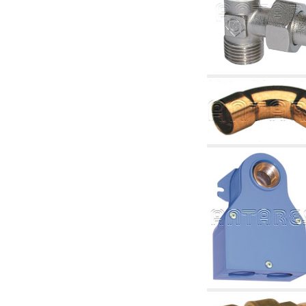
2.18 Solaire: tuyaux, vannes, accessoires et
complémentaires pour les systèmes solaires
2.19 Pellets et coupeaux de biomasse:
composants pour tuyaux alimentation des
chaudières et des poêles
2.30 Tuyaux, raccords connexes et
complémentaires pour les systèmes
hydrauliques
2.35 Échangeurs de chaleur
2.40 Le traitement et le contrôle de l'eau
2.45 Pression, température, niveau et débit
d'eau: contrôle et régulation
2.60 RECYCLAGE ACS: pompes de recyclage
d'eau chaude sanitaire et accessoires et
connexes
2.70 Robinetterie sanitaire: articles
accessoires et complémentaires
2.75 Tuyau d'échappement: siphons, tuyaux
de drainage, boîtes de vidange, articles
accessoires et complémentaires
2.85 Colliers, étagères et supports:
accessoires et complémentaires
2.88 Scellants, joints et matériaux d'étanchéité
hydrauliques
3. Composant solaires et biomasse
3.01 Solaire: composants d'implants
3.05 Biomasse: composants de centrale
thermique