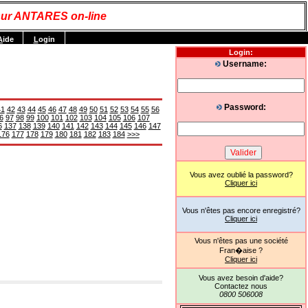
ur ANTARES on-line
A
ide
L
ogin
Login:
Username:
Password:
41
42
43
44
45
46
47
48
49
50
51
52
53
54
55
56
6
97
98
99
100
101
102
103
104
105
106
107
6
137
138
139
140
141
142
143
144
145
146
147
176
177
178
179
180
181
182
183
184
>>>
Vous avez oublié la password?
Cliquer ici
Vous n'êtes pas encore enregistré?
Cliquer ici
Vous n'êtes pas une société
Fran�aise ?
Cliquer ici
Vous avez besoin d'aide?
Contactez nous
0800 506008