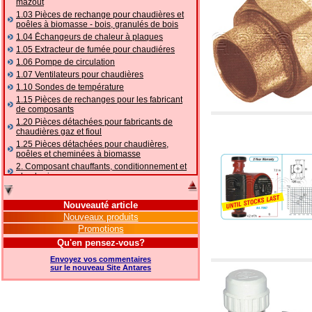
mazout
1.03 Pièces de rechange pour chaudières et
poêles à biomasse - bois, granulés de bois
1.04 Ēchangeurs de chaleur à plaques
1.05 Extracteur de fumée pour chaudiéres
1.06 Pompe de circulation
1.07 Ventilateurs pour chaudières
1.10 Sondes de température
1.15 Pièces de rechanges pour les fabricant
de composants
1.20 Pièces détachées pour fabricants de
chaudières gaz et fioul
1.25 Pièces détachées pour chaudières,
poêles et cheminées à biomasse
2. Composant chauffants, conditionnement et
plomberie
2.01 Chauffage: vannes et composants
accessoires et complémentaires
Nouveauté article
2.05 POMPES À CHALEUR : vannes et
Nouveaux produits
accessoires
Promotions
2.10 Thermorégulation des systèmes
Qu'en pensez-vous?
2.15 Conditionnement: vannes et composants
accessoires et complémentaires
Envoyez vos commentaires
2.16 Gaz: composants de tuyauterie,
sur le nouveau Site Antares
accessoires et complémentaires
2.17 Mazout: composants de tuyauterie,
accessoires et complémentaires