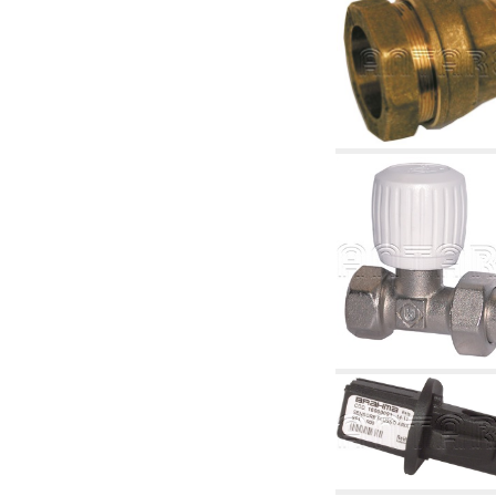
4. Pompes, circulateurs et accessoires
4.01 Pompes de relevage d'eau
4.02 Groupes de pompage et pressurisation
de l'eau
4.03 Articles relatifs au contrôle de la pression
et du niveau
4.04 irrigation
4.05 Pompes de circulation
4.06 Pompes de recirculation
4.07 Circulateurs - articles accessoires et
complémentaires
4.11 Pompes auxiliaires pour brûleurs à
mazout
4.12 Pompes à mazout et brûleurs associés
5. Thermoréglages
5.00 Vannes pour radiateurs
5.01 Thermostats
5.02 Humidistats
5.03 Régulateurs de température
électroniques
5.04 Vannes de zone et vannes motorisées,
électrothermiques et similaires
5.05 Mélange électrique et thermostatique
5.06 Servomoteurs et actionneurs électriques
et thermostatiques et divers et connexes
5.07 Unités abaissement de température et
modules pré-assemblés