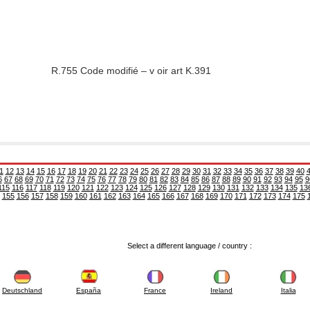
R.755 Code modifié – v oir art K.391
1
12
13
14
15
16
17
18
19
20
21
22
23
24
25
26
27
28
29
30
31
32
33
34
35
36
37
38
39
40
6
67
68
69
70
71
72
73
74
75
76
77
78
79
80
81
82
83
84
85
86
87
88
89
90
91
92
93
94
95
9
115
116
117
118
119
120
121
122
123
124
125
126
127
128
129
130
131
132
133
134
135
13
155
156
157
158
159
160
161
162
163
164
165
166
167
168
169
170
171
172
173
174
175
Select a different language / country :
Deutschland
España
France
Ireland
Italia