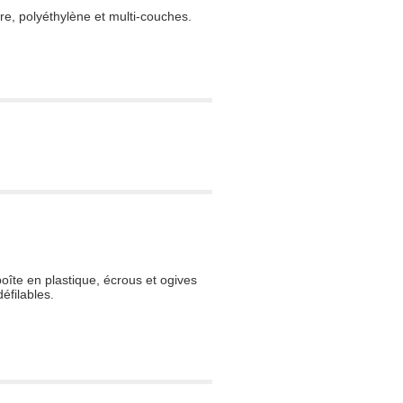
re, polyéthylène et multi-couches.
oîte en plastique, écrous et ogives
éfilables.