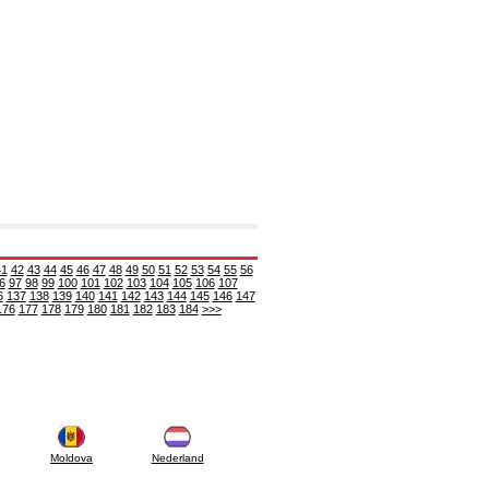
41
42
43
44
45
46
47
48
49
50
51
52
53
54
55
56
6
97
98
99
100
101
102
103
104
105
106
107
6
137
138
139
140
141
142
143
144
145
146
147
176
177
178
179
180
181
182
183
184
>>>
Moldova
Nederland