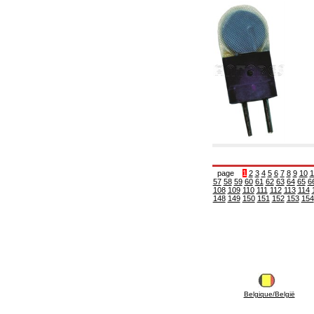
5.08 Interrupteurs horaires et compteur horaire
5.10 Électrovannes
6. Tuyaux, raccords et vannes
6.01 Tuyautterie
6.02 Conduit de fumée
6.03 Collecteurs de distribution
6.04 Raccords en laiton classiques avec
filetage
6.05 Raccords pour tubes en cuivre
6.06 Raccords pour tube en polyéthylène et
multicouches
6.08 Raccords pour tube ondulés en acier
inoxydable CSST et art liés et
complémentaires
6.10 Raccords pour radiateurs
page
1
2
3
4
5
6
7
8
9
10
1
57
58
59
60
61
62
63
64
65
6
6.12 Bouchons de site en plastique pour la
108
109
110
111
112
113
114
protection et pour les tests des systèmes de
148
149
150
151
152
153
154
pression
6.15 Brides de connexion et articles
complémentaires
6.18 Colliers, étagères et supports:
accessoires et complémentaires
6.20 Vannes et composants pour systèmes de
plomberie et de chauffage
6.25 Vannes et composants pour conduites de
gaz
Belgique/België
6.30 Vannes et composants pour conduites de