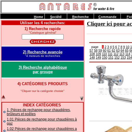
H
ome
S
ociété
R
echerche
C
ommande
F
ic
Utiliser les 4 recherches:
Cliquer ici pour 
1) Recherche rapide
"Catalogue général"
page
1
2
3
4
5
6
7
8
9
10
1
57
58
59
60
61
62
63
64
65
6
2) Recherche avancée
108
109
110
111
112
113
114
"4 moteurs de recherches
148
149
150
151
152
153
154
3) Recherche alphabétique
par groupe
4) CATÉGORIES PRODUITS
"Cliquer sur la catégorie choisie"
INDEX CATÉGORIES
1. Pièces de rechange pour chaudières,
brûleurs et poêles
1.01 Pièces de rechange pour chaudières à
gaz
1.02 Pièces de rechange pour chaudières a