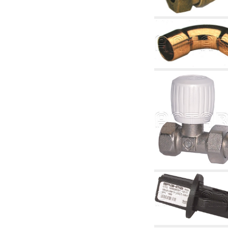
4. Pompes, circulateurs et accessoires
4.01 Pompes de relevage d'eau
4.02 Groupes de pompage et pressurisation
de l'eau
4.03 Articles relatifs au contrôle de la pression
et du niveau
4.04 irrigation
4.05 Pompes de circulation
4.06 Pompes de recirculation
4.07 Circulateurs - articles accessoires et
complémentaires
4.11 Pompes auxiliaires pour brûleurs à
mazout
4.12 Pompes à mazout et brûleurs associés
5. Thermoréglages
5.00 Vannes pour radiateurs
5.01 Thermostats
5.02 Humidistats
5.03 Régulateurs de température
électroniques
5.04 Vannes de zone et vannes motorisées,
électrothermiques et similaires
5.05 Mélange électrique et thermostatique
5.06 Servomoteurs et actionneurs électriques
et thermostatiques et divers et connexes
5.07 Unités abaissement de température et
modules pré-assemblés