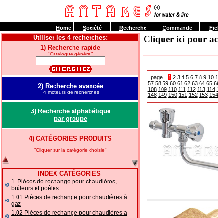
H
ome
S
ociété
R
echerche
C
ommande
F
ic
Utiliser les 4 recherches:
Cliquer ici pour 
1) Recherche rapide
"Catalogue général"
page
1
2
3
4
5
6
7
8
9
10
1
57
58
59
60
61
62
63
64
65
6
2) Recherche avancée
108
109
110
111
112
113
114
"4 moteurs de recherches
148
149
150
151
152
153
154
3) Recherche alphabétique
par groupe
4) CATÉGORIES PRODUITS
"Cliquer sur la catégorie choisie"
INDEX CATÉGORIES
1. Pièces de rechange pour chaudières,
brûleurs et poêles
1.01 Pièces de rechange pour chaudières à
gaz
1.02 Pièces de rechange pour chaudières a