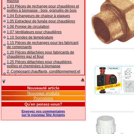
mazout
1.03 Pièces de rechange pour chaudières et
poêles à biomasse - bois, granulés de bois
1.04 Ēchangeurs de chaleur à plaques
1.05 Extracteur de fumée pour chaudiéres
1.06 Pompe de circulation
1.07 Ventilateurs pour chaudières
1.10 Sondes de température
1.15 Pièces de rechanges pour les fabricant
de composants
1.20 Pièces détachées pour fabricants de
chaudières gaz et fioul
1.25 Pièces détachées pour chaudières,
poêles et cheminées à biomasse
2. Composant chauffants, conditionnement et
plomberie
2.01 Chauffage: vannes et composants
accessoires et complémentaires
Nouveauté article
2.05 POMPES À CHALEUR : vannes et
Nouveaux produits
accessoires
Promotions
2.10 Thermorégulation des systèmes
Qu'en pensez-vous?
2.15 Conditionnement: vannes et composants
accessoires et complémentaires
Envoyez vos commentaires
2.16 Gaz: composants de tuyauterie,
sur le nouveau Site Antares
accessoires et complémentaires
2.17 Mazout: composants de tuyauterie,
accessoires et complémentaires