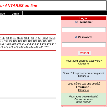
ur ANTARES on-line
A
ide
L
ogin
Login:
Username:
Password:
41
42
43
44
45
46
47
48
49
50
51
52
53
54
55
56
6
97
98
99
100
101
102
103
104
105
106
107
6
137
138
139
140
141
142
143
144
145
146
147
176
177
178
179
180
181
182
183
184
>>>
Vous avez oublié la password?
Cliquer ici
Vous n'êtes pas encore enregistré?
Cliquer ici
Vous n'êtes pas une société
Fran�aise ?
Cliquer ici
Vous avez besoin d'aide?
Contactez nous
0800 506008