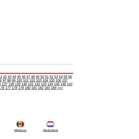
41
42
43
44
45
46
47
48
49
50
51
52
53
54
55
56
6
97
98
99
100
101
102
103
104
105
106
107
6
137
138
139
140
141
142
143
144
145
146
147
176
177
178
179
180
181
182
183
184
>>>
Moldova
Nederland