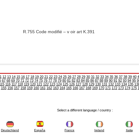
R.755 Code modifié – v oir art K.391
1
12
13
14
15
16
17
18
19
20
21
22
23
24
25
26
27
28
29
30
31
32
33
34
35
36
37
38
39
40
6
67
68
69
70
71
72
73
74
75
76
77
78
79
80
81
82
83
84
85
86
87
88
89
90
91
92
93
94
95
9
115
116
117
118
119
120
121
122
123
124
125
126
127
128
129
130
131
132
133
134
135
13
155
156
157
158
159
160
161
162
163
164
165
166
167
168
169
170
171
172
173
174
175
Select a different language / country :
Deutschland
España
France
Ireland
Italia