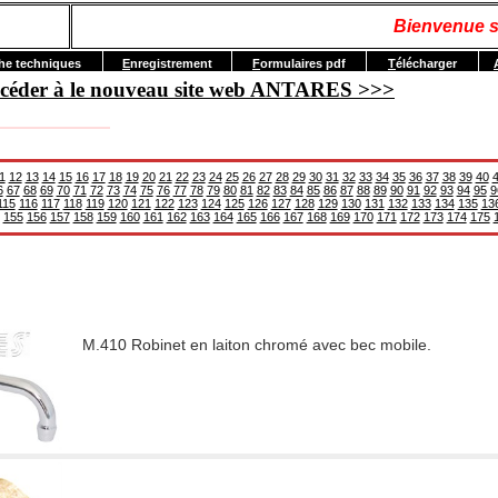
Bienvenue s
he techniques
E
nregistrement
F
ormulaires pdf
T
élécharger
accéder à le nouveau site web ANTARES >>>
1
12
13
14
15
16
17
18
19
20
21
22
23
24
25
26
27
28
29
30
31
32
33
34
35
36
37
38
39
40
6
67
68
69
70
71
72
73
74
75
76
77
78
79
80
81
82
83
84
85
86
87
88
89
90
91
92
93
94
95
9
115
116
117
118
119
120
121
122
123
124
125
126
127
128
129
130
131
132
133
134
135
13
155
156
157
158
159
160
161
162
163
164
165
166
167
168
169
170
171
172
173
174
175
M.410 Robinet en laiton chromé avec bec mobile.