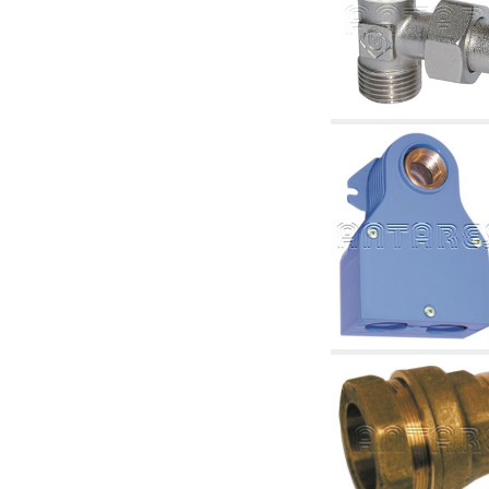
2.18 Solaire: tuyaux, vannes, accessoires et
complémentaires pour les systèmes solaires
2.19 Pellets et coupeaux de biomasse:
composants pour tuyaux alimentation des
chaudières et des poêles
2.30 Tuyaux, raccords connexes et
complémentaires pour les systèmes
hydrauliques
2.35 Échangeurs de chaleur
2.40 Le traitement et le contrôle de l'eau
2.45 Pression, température, niveau et débit
d'eau: contrôle et régulation
2.60 RECYCLAGE ACS: pompes de recyclage
d'eau chaude sanitaire et accessoires et
connexes
2.70 Robinetterie sanitaire: articles
accessoires et complémentaires
2.75 Tuyau d'échappement: siphons, tuyaux
de drainage, boîtes de vidange, articles
accessoires et complémentaires
2.85 Colliers, étagères et supports:
accessoires et complémentaires
2.88 Scellants, joints et matériaux d'étanchéité
hydrauliques
3. Composant solaires et biomasse
3.01 Solaire: composants d'implants
3.05 Biomasse: composants de centrale
thermique