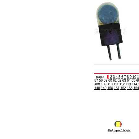
5.08 Interrupteurs horaires et compteur horaire
5.10 Électrovannes
6. Tuyaux, raccords et vannes
6.01 Tuyautterie
6.02 Conduit de fumée
6.03 Collecteurs de distribution
6.04 Raccords en laiton classiques avec
filetage
6.05 Raccords pour tubes en cuivre
6.06 Raccords pour tube en polyéthylène et
multicouches
6.08 Raccords pour tube ondulés en acier
inoxydable CSST et art liés et
complémentaires
6.10 Raccords pour radiateurs
page
1
2
3
4
5
6
7
8
9
10
1
57
58
59
60
61
62
63
64
65
6
6.12 Bouchons de site en plastique pour la
108
109
110
111
112
113
114
protection et pour les tests des systèmes de
148
149
150
151
152
153
154
pression
6.15 Brides de connexion et articles
complémentaires
6.18 Colliers, étagères et supports:
accessoires et complémentaires
6.20 Vannes et composants pour systèmes de
plomberie et de chauffage
6.25 Vannes et composants pour conduites de
gaz
Belgique/België
6.30 Vannes et composants pour conduites de