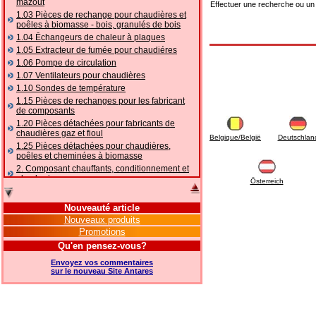
mazout
Effectuer une recherche ou un
1.03 Pièces de rechange pour chaudières et
poêles à biomasse - bois, granulés de bois
1.04 Ēchangeurs de chaleur à plaques
1.05 Extracteur de fumée pour chaudiéres
1.06 Pompe de circulation
1.07 Ventilateurs pour chaudières
1.10 Sondes de température
1.15 Pièces de rechanges pour les fabricant
de composants
1.20 Pièces détachées pour fabricants de
chaudières gaz et fioul
Belgique/België
Deutschlan
1.25 Pièces détachées pour chaudières,
poêles et cheminées à biomasse
2. Composant chauffants, conditionnement et
plomberie
Österreich
2.01 Chauffage: vannes et composants
accessoires et complémentaires
Nouveauté article
2.05 POMPES À CHALEUR : vannes et
Nouveaux produits
accessoires
Promotions
2.10 Thermorégulation des systèmes
Qu'en pensez-vous?
2.15 Conditionnement: vannes et composants
accessoires et complémentaires
Envoyez vos commentaires
2.16 Gaz: composants de tuyauterie,
sur le nouveau Site Antares
accessoires et complémentaires
2.17 Mazout: composants de tuyauterie,
accessoires et complémentaires