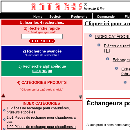
H
ome
S
ociété
R
echerche
C
ommande
F
ic
Utiliser les 4 recherches:
Cliquer ici pour 
1) Recherche rapide
"Catalogue général"
INDEX CATÉGORI
Pièces de rec
(1.)
2) Recherche avancée
"4 moteurs de recherches
Ēchangeu
3) Recherche alphabétique
Écha
par groupe
fabr
4) CATÉGORIES PRODUITS
"Cliquer sur la catégorie choisie"
Échangeurs p
INDEX CATÉGORIES
1. Pièces de rechange pour chaudières,
brûleurs et poêles
1.01 Pièces de rechange pour chaudières à
gaz
Aucun produit dans cette catég
1.02 Pièces de rechange pour chaudières a