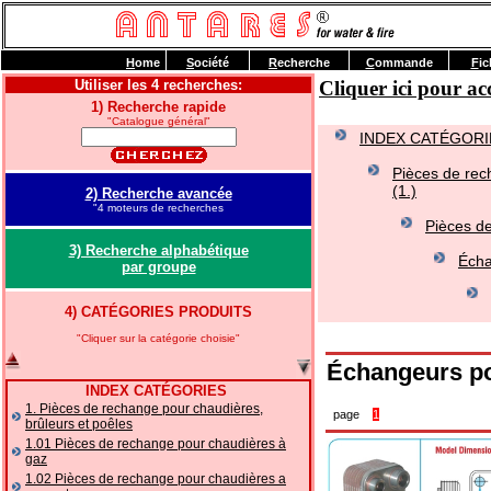
H
ome
S
ociété
R
echerche
C
ommande
F
ic
Utiliser les 4 recherches:
Cliquer ici pour 
1) Recherche rapide
"Catalogue général"
INDEX CATÉGORI
Pièces de rec
(1.)
2) Recherche avancée
"4 moteurs de recherches
Pièces d
3) Recherche alphabétique
Écha
par groupe
4) CATÉGORIES PRODUITS
"Cliquer sur la catégorie choisie"
Échangeurs 
INDEX CATÉGORIES
1. Pièces de rechange pour chaudières,
page
1
brûleurs et poêles
1.01 Pièces de rechange pour chaudières à
gaz
1.02 Pièces de rechange pour chaudières a