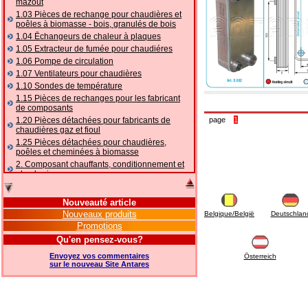
mazout
1.03 Pièces de rechange pour chaudières et
poêles à biomasse - bois, granulés de bois
1.04 Ēchangeurs de chaleur à plaques
1.05 Extracteur de fumée pour chaudiéres
1.06 Pompe de circulation
1.07 Ventilateurs pour chaudières
1.10 Sondes de température
1.15 Pièces de rechanges pour les fabricant
de composants
1.20 Pièces détachées pour fabricants de
page
1
chaudières gaz et fioul
1.25 Pièces détachées pour chaudières,
poêles et cheminées à biomasse
2. Composant chauffants, conditionnement et
plomberie
2.01 Chauffage: vannes et composants
accessoires et complémentaires
Nouveauté article
2.05 POMPES À CHALEUR : vannes et
Nouveaux produits
Belgique/België
Deutschlan
accessoires
Promotions
2.10 Thermorégulation des systèmes
Qu'en pensez-vous?
2.15 Conditionnement: vannes et composants
accessoires et complémentaires
Envoyez vos commentaires
Österreich
2.16 Gaz: composants de tuyauterie,
sur le nouveau Site Antares
accessoires et complémentaires
2.17 Mazout: composants de tuyauterie,
accessoires et complémentaires