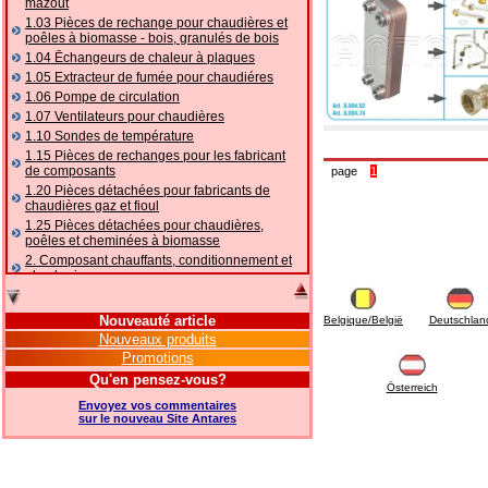
mazout
1.03 Pièces de rechange pour chaudières et
poêles à biomasse - bois, granulés de bois
1.04 Ēchangeurs de chaleur à plaques
1.05 Extracteur de fumée pour chaudiéres
1.06 Pompe de circulation
1.07 Ventilateurs pour chaudières
1.10 Sondes de température
1.15 Pièces de rechanges pour les fabricant
de composants
page
1
1.20 Pièces détachées pour fabricants de
chaudières gaz et fioul
1.25 Pièces détachées pour chaudières,
poêles et cheminées à biomasse
2. Composant chauffants, conditionnement et
plomberie
2.01 Chauffage: vannes et composants
accessoires et complémentaires
Nouveauté article
Belgique/België
Deutschlan
2.05 POMPES À CHALEUR : vannes et
Nouveaux produits
accessoires
Promotions
2.10 Thermorégulation des systèmes
Qu'en pensez-vous?
2.15 Conditionnement: vannes et composants
Österreich
accessoires et complémentaires
Envoyez vos commentaires
2.16 Gaz: composants de tuyauterie,
sur le nouveau Site Antares
accessoires et complémentaires
2.17 Mazout: composants de tuyauterie,
accessoires et complémentaires