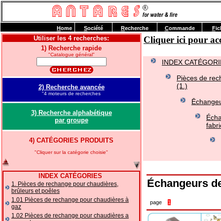
H
ome
S
ociété
R
echerche
C
ommande
F
ic
Utiliser les 4 recherches:
Cliquer ici pour 
1) Recherche rapide
"Catalogue général"
INDEX CATÉGORI
Pièces de rec
(1.)
2) Recherche avancée
"4 moteurs de recherches
Ēchangeu
3) Recherche alphabétique
Écha
par groupe
fabr
4) CATÉGORIES PRODUITS
"Cliquer sur la catégorie choisie"
INDEX CATÉGORIES
Échangeurs d
1. Pièces de rechange pour chaudières,
brûleurs et poêles
1.01 Pièces de rechange pour chaudières à
page
1
gaz
1.02 Pièces de rechange pour chaudières a