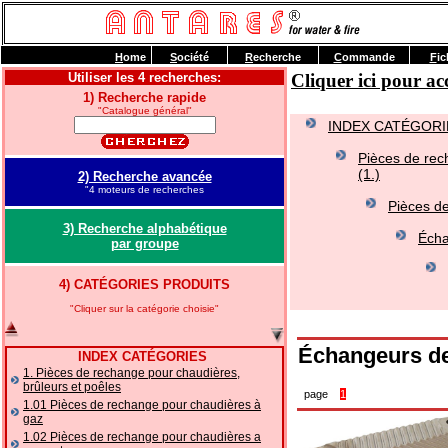
H
ome
S
ociété
R
echerche
C
ommande
F
ic
Utiliser les 4 recherches:
Cliquer ici pour 
1) Recherche rapide
"Catalogue général"
INDEX CATÉGORI
Pièces de rec
(1.)
2) Recherche avancée
"4 moteurs de recherches
Pièces d
3) Recherche alphabétique
Écha
par groupe
4) CATÉGORIES PRODUITS
"Cliquer sur la catégorie choisie"
Échangeurs d
INDEX CATÉGORIES
1. Pièces de rechange pour chaudières,
brûleurs et poêles
page
1
1.01 Pièces de rechange pour chaudières à
gaz
1.02 Pièces de rechange pour chaudières a