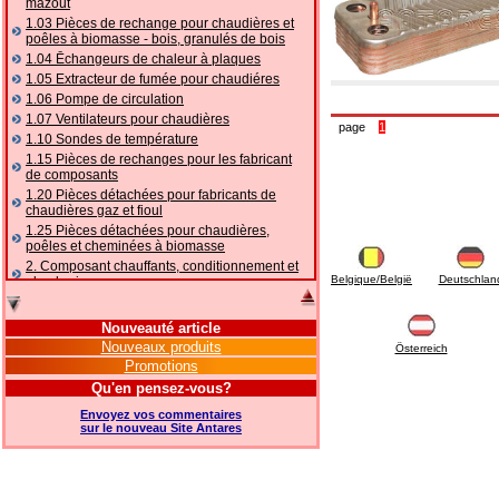
mazout
1.03 Pièces de rechange pour chaudières et
poêles à biomasse - bois, granulés de bois
1.04 Ēchangeurs de chaleur à plaques
1.05 Extracteur de fumée pour chaudiéres
1.06 Pompe de circulation
1.07 Ventilateurs pour chaudières
page
1
1.10 Sondes de température
1.15 Pièces de rechanges pour les fabricant
de composants
1.20 Pièces détachées pour fabricants de
chaudières gaz et fioul
1.25 Pièces détachées pour chaudières,
poêles et cheminées à biomasse
2. Composant chauffants, conditionnement et
Belgique/België
Deutschlan
plomberie
2.01 Chauffage: vannes et composants
accessoires et complémentaires
Nouveauté article
2.05 POMPES À CHALEUR : vannes et
Nouveaux produits
Österreich
accessoires
Promotions
2.10 Thermorégulation des systèmes
Qu'en pensez-vous?
2.15 Conditionnement: vannes et composants
accessoires et complémentaires
Envoyez vos commentaires
2.16 Gaz: composants de tuyauterie,
sur le nouveau Site Antares
accessoires et complémentaires
2.17 Mazout: composants de tuyauterie,
accessoires et complémentaires