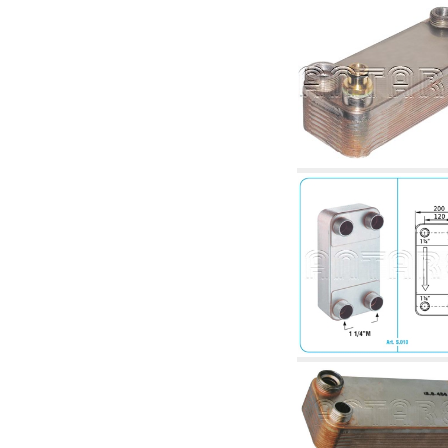
4. Pompes, circulateurs et accessoires
4.01 Pompes de relevage d'eau
4.02 Groupes de pompage et pressurisation
de l'eau
4.03 Articles relatifs au contrôle de la pression
et du niveau
4.04 irrigation
4.05 Pompes de circulation
4.06 Pompes de recirculation
4.07 Circulateurs - articles accessoires et
complémentaires
4.11 Pompes auxiliaires pour brûleurs à
mazout
4.12 Pompes à mazout et brûleurs associés
5. Thermoréglages
5.00 Vannes pour radiateurs
5.01 Thermostats
5.02 Humidistats
5.03 Régulateurs de température
électroniques
5.04 Vannes de zone et vannes motorisées,
électrothermiques et similaires
5.05 Mélange électrique et thermostatique
5.06 Servomoteurs et actionneurs électriques
et thermostatiques et divers et connexes
5.07 Unités abaissement de température et
modules pré-assemblés