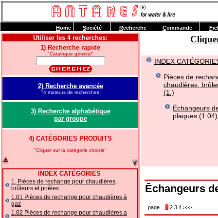
H
ome
S
ociété
R
echerche
C
ommande
F
ic
Utiliser les 4 recherches:
Clique
1) Recherche rapide
"Catalogue général"
INDEX CATÉGORIE
Pièces de rechan
chaudières, brûle
2) Recherche avancée
(1.)
"4 moteurs de recherches
Ēchangeurs de
3) Recherche alphabétique
plaques (1.04)
par groupe
4) CATÉGORIES PRODUITS
"Cliquer sur la catégorie choisie"
INDEX CATÉGORIES
1. Pièces de rechange pour chaudières,
Ēchangeurs de
brûleurs et poêles
1.01 Pièces de rechange pour chaudières à
gaz
page
1
2
3
4
>>>
1.02 Pièces de rechange pour chaudières a