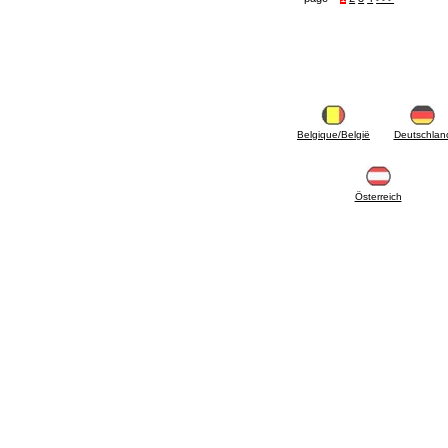
mazout
6.33 Vannes et composants pour chaudières
et thermocheminées à biomasse
6.35 Vannes et composants pour conduites
d'alimentation en granulés et coupeaux de
bois
6.40 Tubes, vannes et composants pour
panneaux solaires
6.50 Joints et matériaux à tenue hydraulique
Belgique/België
Deutschlan
7. Instrumentation, outils et produit d'entretien
7.05 Outils de travail
7.10 Équipement de travail
Österreich
7.15 Produit pour opérations d'entretien