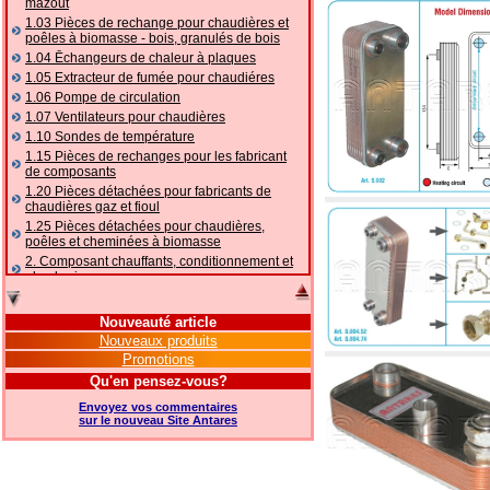
mazout
1.03 Pièces de rechange pour chaudières et
poêles à biomasse - bois, granulés de bois
1.04 Ēchangeurs de chaleur à plaques
1.05 Extracteur de fumée pour chaudiéres
1.06 Pompe de circulation
1.07 Ventilateurs pour chaudières
1.10 Sondes de température
1.15 Pièces de rechanges pour les fabricant
de composants
1.20 Pièces détachées pour fabricants de
chaudières gaz et fioul
1.25 Pièces détachées pour chaudières,
poêles et cheminées à biomasse
2. Composant chauffants, conditionnement et
plomberie
2.01 Chauffage: vannes et composants
accessoires et complémentaires
Nouveauté article
2.05 POMPES À CHALEUR : vannes et
Nouveaux produits
accessoires
Promotions
2.10 Thermorégulation des systèmes
Qu'en pensez-vous?
2.15 Conditionnement: vannes et composants
accessoires et complémentaires
Envoyez vos commentaires
2.16 Gaz: composants de tuyauterie,
sur le nouveau Site Antares
accessoires et complémentaires
2.17 Mazout: composants de tuyauterie,
accessoires et complémentaires