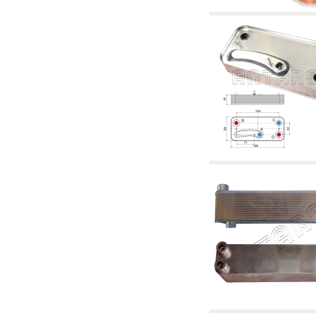
2.18 Solaire: tuyaux, vannes, accessoires et
complémentaires pour les systèmes solaires
2.19 Pellets et coupeaux de biomasse:
composants pour tuyaux alimentation des
chaudières et des poêles
2.30 Tuyaux, raccords connexes et
complémentaires pour les systèmes
hydrauliques
2.35 Échangeurs de chaleur
2.40 Le traitement et le contrôle de l'eau
2.45 Pression, température, niveau et débit
d'eau: contrôle et régulation
2.60 RECYCLAGE ACS: pompes de recyclage
d'eau chaude sanitaire et accessoires et
connexes
2.70 Robinetterie sanitaire: articles
accessoires et complémentaires
2.75 Tuyau d'échappement: siphons, tuyaux
de drainage, boîtes de vidange, articles
accessoires et complémentaires
2.85 Colliers, étagères et supports:
accessoires et complémentaires
2.88 Scellants, joints et matériaux d'étanchéité
hydrauliques
3. Composant solaires et biomasse
3.01 Solaire: composants d'implants
3.05 Biomasse: composants de centrale
thermique