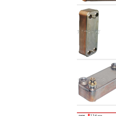
5.08 Interrupteurs horaires et compteur horaire
5.10 Électrovannes
6. Tuyaux, raccords et vannes
6.01 Tuyautterie
6.02 Conduit de fumée
6.03 Collecteurs de distribution
6.04 Raccords en laiton classiques avec
filetage
6.05 Raccords pour tubes en cuivre
6.06 Raccords pour tube en polyéthylène et
multicouches
6.08 Raccords pour tube ondulés en acier
inoxydable CSST et art liés et
complémentaires
6.10 Raccords pour radiateurs
6.12 Bouchons de site en plastique pour la
protection et pour les tests des systèmes de
pression
6.15 Brides de connexion et articles
complémentaires
6.18 Colliers, étagères et supports:
accessoires et complémentaires
6.20 Vannes et composants pour systèmes de
plomberie et de chauffage
6.25 Vannes et composants pour conduites de
gaz
6.30 Vannes et composants pour conduites de
page
1
2
3
4
>>>