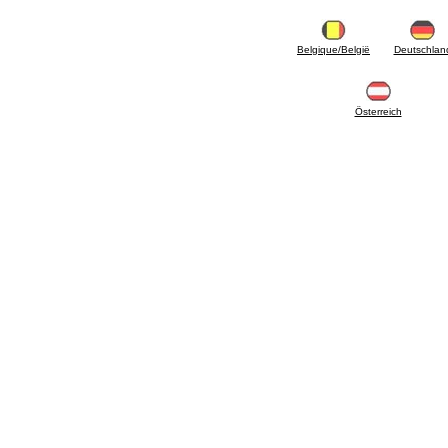
5.08 Interrupteurs horaires et compteur horaire
5.10 Électrovannes
6. Tuyaux, raccords et vannes
Belgique/België
Deutschlan
6.01 Tuyautterie
6.02 Conduit de fumée
6.03 Collecteurs de distribution
Österreich
6.04 Raccords en laiton classiques avec
filetage
6.05 Raccords pour tubes en cuivre
6.06 Raccords pour tube en polyéthylène et
multicouches
6.08 Raccords pour tube ondulés en acier
inoxydable CSST et art liés et
complémentaires
6.10 Raccords pour radiateurs
6.12 Bouchons de site en plastique pour la
protection et pour les tests des systèmes de
pression
6.15 Brides de connexion et articles
complémentaires
6.18 Colliers, étagères et supports:
accessoires et complémentaires
6.20 Vannes et composants pour systèmes de
plomberie et de chauffage
6.25 Vannes et composants pour conduites de
gaz
6.30 Vannes et composants pour conduites de