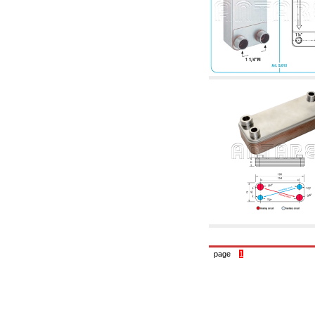
4. Pompes, circulateurs et accessoires
4.01 Pompes de relevage d'eau
4.02 Groupes de pompage et pressurisation
de l'eau
4.03 Articles relatifs au contrôle de la pression
et du niveau
4.04 irrigation
4.05 Pompes de circulation
4.06 Pompes de recirculation
4.07 Circulateurs - articles accessoires et
complémentaires
4.11 Pompes auxiliaires pour brûleurs à
mazout
4.12 Pompes à mazout et brûleurs associés
5. Thermoréglages
5.00 Vannes pour radiateurs
5.01 Thermostats
5.02 Humidistats
5.03 Régulateurs de température
électroniques
5.04 Vannes de zone et vannes motorisées,
électrothermiques et similaires
page
1
5.05 Mélange électrique et thermostatique
5.06 Servomoteurs et actionneurs électriques
et thermostatiques et divers et connexes
5.07 Unités abaissement de température et
modules pré-assemblés