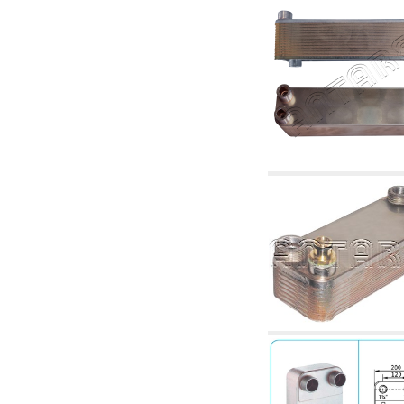
2.18 Solaire: tuyaux, vannes, accessoires et
complémentaires pour les systèmes solaires
2.19 Pellets et coupeaux de biomasse:
composants pour tuyaux alimentation des
chaudières et des poêles
2.30 Tuyaux, raccords connexes et
complémentaires pour les systèmes
hydrauliques
2.35 Échangeurs de chaleur
2.40 Le traitement et le contrôle de l'eau
2.45 Pression, température, niveau et débit
d'eau: contrôle et régulation
2.60 RECYCLAGE ACS: pompes de recyclage
d'eau chaude sanitaire et accessoires et
connexes
2.70 Robinetterie sanitaire: articles
accessoires et complémentaires
2.75 Tuyau d'échappement: siphons, tuyaux
de drainage, boîtes de vidange, articles
accessoires et complémentaires
2.85 Colliers, étagères et supports:
accessoires et complémentaires
2.88 Scellants, joints et matériaux d'étanchéité
hydrauliques
3. Composant solaires et biomasse
3.01 Solaire: composants d'implants
3.05 Biomasse: composants de centrale
thermique