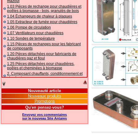
mazout
1.03 Pièces de rechange pour chaudières et
poêles à biomasse - bois, granulés de bois
1.04 Ēchangeurs de chaleur à plaques
1.05 Extracteur de fumée pour chaudiéres
1.06 Pompe de circulation
1.07 Ventilateurs pour chaudières
1.10 Sondes de température
1.15 Pièces de rechanges pour les fabricant
de composants
1.20 Pièces détachées pour fabricants de
chaudières gaz et fioul
1.25 Pièces détachées pour chaudières,
poêles et cheminées à biomasse
2. Composant chauffants, conditionnement et
plomberie
2.01 Chauffage: vannes et composants
accessoires et complémentaires
Nouveauté article
2.05 POMPES À CHALEUR : vannes et
Nouveaux produits
accessoires
Promotions
2.10 Thermorégulation des systèmes
Qu'en pensez-vous?
2.15 Conditionnement: vannes et composants
accessoires et complémentaires
Envoyez vos commentaires
2.16 Gaz: composants de tuyauterie,
sur le nouveau Site Antares
accessoires et complémentaires
2.17 Mazout: composants de tuyauterie,
accessoires et complémentaires