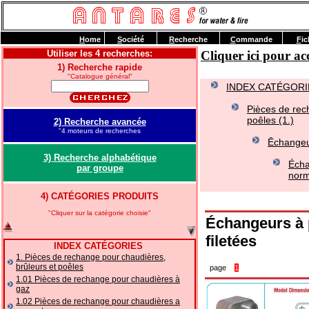
H
ome
S
ociété
R
echerche
C
ommande
F
ic
Utiliser les 4 recherches:
Cliquer ici pour 
1) Recherche rapide
"Catalogue général"
INDEX CATÉGORI
Pièces de rec
poêles (1.)
2) Recherche avancée
"4 moteurs de recherches
Ēchangeu
3) Recherche alphabétique
Écha
par groupe
norm
4) CATÉGORIES PRODUITS
"Cliquer sur la catégorie choisie"
Échangeurs à 
filetées
INDEX CATÉGORIES
1. Pièces de rechange pour chaudières,
brûleurs et poêles
page
1
1.01 Pièces de rechange pour chaudières à
gaz
1.02 Pièces de rechange pour chaudières a