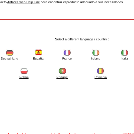
tacto
Antares web Help Line
para encontrar el producto adecuado a sus necesidades.
Select a different language / country :
Deutschland
España
France
Ireland
Italia
Polska
Portugal
România