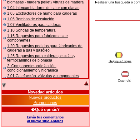
biomasas - madera pellet / virutas de madera
Realizar una búsqueda o con
1.04 Intercambiadores de calor con placas
1.05 Exctractores de humo para calderas
1.06 Bombas de circulación
1.07 Ventiladores para calderas
1.10 Sondas de temperatura
1.15 Repuestos para fabricantes de
componentes
1.20 Repuestos pedidos para fabricantes de
calderas a gas y gasóleo
1.25 Repuestos para calderas, estufas y
termocaminos de biomasa
Belgique/België
2. Componentes calefacción,
condicionamiento y hidraulica
2.01 Calefacción: válvulas y componentes
relacionados y complementarios
Österreich
2.05 BOMBAS DE CALOR: válvulas y
accesorios
Novedad artículos
2.10 Termorregulación instalaciones
Nuevos productos
2.15 Acondicionamiento: válvulas y
Promociones
componentes relacionados y complementarios
�Qué opinás?
2.16 Gas: componentes para tubería,
relacionados y complementarios
Envía tus comentarios
al nuevo sitio Antares
2.17 Gasóleo: componentes para tubería,
relacionados y complementarios
2.18 Solar: tubería, válvulas, relacionados y
complementarios para instalacione solares