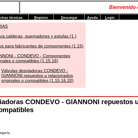
Bienvenido
ichas técnicas
R
egistro
D
escargar
A
yuda
L
ogin
RIAS
ra calderas, quemadores y estufas (1.)
s para fabricantes de componentes (1.15)
NNONI - CONDEVO - Componentes
inales o compatibles (1.15.16)
Válvulas desviadoras CONDEVO -
GIANNONI repuestos u relacionados
originales o compatibles (1.15.16.20)
viadoras CONDEVO - GIANNONI repuestos u
compatibles
egoría.