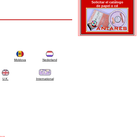
Solicitar el catálogo
de papel o cd
Moldova
Nederland
U.K.
International