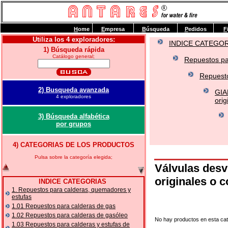
H
ome
E
mpresa
B
úsqueda
P
edidos
F
Utiliza los 4 exploradores:
INDICE CATEGO
1) Búsqueda rápida
Catálogo general;
Repuestos pa
Repuesto
2) Busqueda avanzada
GIA
4 exploradores
orig
3) Búsqueda alfabética
por grupos
4) CATEGORIAS DE LOS PRODUCTOS
Pulsa sobre la categoría elegida;
Válvulas des
originales o 
INDICE CATEGORIAS
1. Repuestos para calderas, quemadores y
estufas
1.01 Repuestos para calderas de gas
1.02 Repuestos para calderas de gasóleo
No hay productos en esta cat
1.03 Repuestos para calderas y estufas de