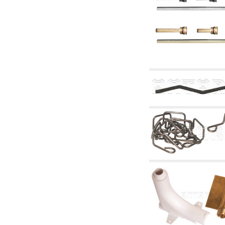
4.03 Control presión y nivel - artículos
relacionados
4.04 Riego
4.05 Bombas de circulación
4.06 Bombas de recirculación
4.07 Circuladores - artículos relacionados y
complementarios
4.11 Bombas auxiliares para quemadores de
gasóleo
4.12 Bombas para quemadores de gasóleo y
artículos relacionados y complementarios
5. Termorregulación
5.00 Válvulas para radiadores
5.01 Termostatos
5.02 Humedostatos
5.03 Reguladores electrónicos de temperatura
5.04 Válvulas de zona y válvulas motorizadas,
electrotérmica y similares
5.05 Mezclado eléctrico y termostático
5.06 Servomotores y actuadores eléctricos y
termostáticos y relacionadas
5.07 Centralitas para bajar la temperatura y
modulos premontados
5.08 Interruptores horarios y cuentahoras
5.10 Electroválvulas
6. Tubos, racores y válvulas