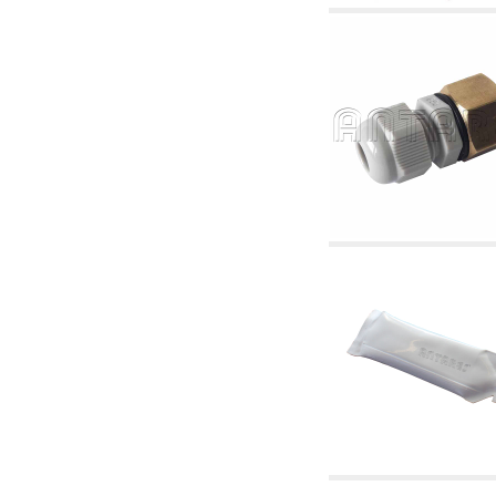
6.01 Tubería
6.02 Fumistería
6.03 Colectores de distribución
6.04 Racores clasicos en latón con rosca
6.05 Racores para tubos de cobre
6.06 Racores para tubos de polietileno y
multicapa
6.08 Racores para tubo inox ondulado CSST y
artículos relacionados y complementarios
6.10 Racores para radiadores
6.12 Tapones de plástico de obra para la
protección y ensayo de presión instalaciones
6.15 Bridas de conexión y artículos
complementarios
6.18 Abrazadera-soportes, estantes y
soportes: relacionados y complementarios
6.20 Válvulas y componentes para
instalaciones de cobre para fontanería
6.25 Válvulas y componentes para tubería gas
6.30 Válvulas y componentes para tubería
gasóleo
6.33 Válvulas y componentes para calderas y
caldera-chimeneas de biomasa
6.35 Válvulas y componentes para tubería
alimentación y virutas de madera
6.40 Tubería, válvulas y componentes para
instalaciones solares