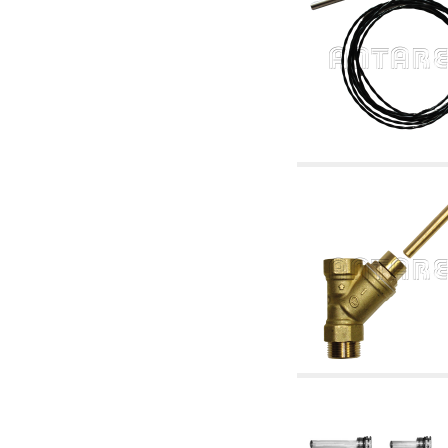
2.19 Pellet y virutas de madera: componentes
para tubería alimentacíon calderas y estufas
2.30 Tubería, racores relacionados y
complementarios para construcción de
instalaciones hidráulicas
2.35 Intercambiadores de calor
2.40 Tratamiento y control agua
2.45 Presión, temperatura, nivel y flujo de la
agua: control y regulación
2.60 Bombas de recirculación agua caliente
sanitarios - ACS: relacionados y
complementarios
2.70 Grifería sanitaria: artículos relacionados y
complementarios
2.75 Tubería de desagüe: sifones, piletas,
cisternas de desaje, artículos relacionados y
complementarios
2.85 Abrazadera-soportes, estantes y
soportes: relacionados y complementarios
2.88 Sellantes, guarniciones y materiales
sellantes hidráulicas
3. Componentes para solar y biomasas
3.01 Solar: componentes de instalación
3.05 Biomasas: componentes de central
térmica
4. Bombas, circuladores y relacionados
4.01 Bombas de elevación agua
4.02 Grupos de bombeo y presurización agua