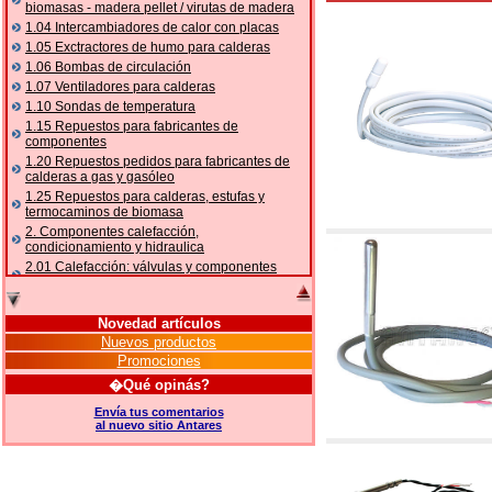
biomasas - madera pellet / virutas de madera
1.04 Intercambiadores de calor con placas
1.05 Exctractores de humo para calderas
1.06 Bombas de circulación
1.07 Ventiladores para calderas
1.10 Sondas de temperatura
1.15 Repuestos para fabricantes de
componentes
1.20 Repuestos pedidos para fabricantes de
calderas a gas y gasóleo
1.25 Repuestos para calderas, estufas y
termocaminos de biomasa
2. Componentes calefacción,
condicionamiento y hidraulica
2.01 Calefacción: válvulas y componentes
relacionados y complementarios
2.05 BOMBAS DE CALOR: válvulas y
accesorios
Novedad artículos
2.10 Termorregulación instalaciones
Nuevos productos
2.15 Acondicionamiento: válvulas y
Promociones
componentes relacionados y complementarios
�Qué opinás?
2.16 Gas: componentes para tubería,
relacionados y complementarios
Envía tus comentarios
al nuevo sitio Antares
2.17 Gasóleo: componentes para tubería,
relacionados y complementarios
2.18 Solar: tubería, válvulas, relacionados y
complementarios para instalacione solares