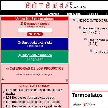
H
ome
E
mpresa
B
úsqueda
P
edidos
F
Utiliza los 4 exploradores:
INDICE CATEGORI
1) Búsqueda rápida
Catálogo general;
Repuestos para
estufas (1.)
Repuestos p
2) Busqueda avanzada
(1.01)
4 exploradores
Termosta
3) Búsqueda alfabética
por grupos
4) CATEGORIAS DE LOS PRODUCTOS
Pulsa sobre la categoría elegida;
INDICE CATEGORIAS
1. Repuestos para calderas, quemadores y
estufas
Termostatos
1.01 Repuestos para calderas de gas
1.02 Repuestos para calderas de gasóleo
página
1
2
3
>>>
1.03 Repuestos para calderas y estufas de