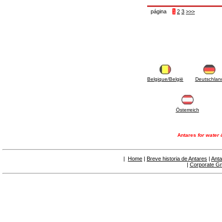
6.50 Sellantes y materiales hidráulicos
7. Instrumentos, herramientas y productos de
página
1
2
3
>>>
mantenimiento
7.05 Herramientas de trabajo
7.10 Instrumentos de trabajo
7.15 Productos operaciones de mantenimiento
Belgique/België
Deutschlan
Österreich
Antares
for water 
|
Home
|
Breve historia de Antares
|
Anta
|
Corporate G