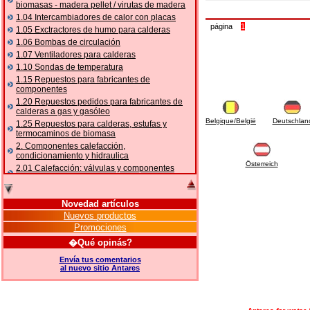
biomasas - madera pellet / virutas de madera
1.04 Intercambiadores de calor con placas
página
1
1.05 Exctractores de humo para calderas
1.06 Bombas de circulación
1.07 Ventiladores para calderas
1.10 Sondas de temperatura
1.15 Repuestos para fabricantes de
componentes
1.20 Repuestos pedidos para fabricantes de
calderas a gas y gasóleo
Belgique/België
Deutschlan
1.25 Repuestos para calderas, estufas y
termocaminos de biomasa
2. Componentes calefacción,
condicionamiento y hidraulica
Österreich
2.01 Calefacción: válvulas y componentes
relacionados y complementarios
2.05 BOMBAS DE CALOR: válvulas y
accesorios
Novedad artículos
2.10 Termorregulación instalaciones
Nuevos productos
2.15 Acondicionamiento: válvulas y
Promociones
componentes relacionados y complementarios
�Qué opinás?
2.16 Gas: componentes para tubería,
relacionados y complementarios
Envía tus comentarios
al nuevo sitio Antares
2.17 Gasóleo: componentes para tubería,
relacionados y complementarios
2.18 Solar: tubería, válvulas, relacionados y
complementarios para instalacione solares