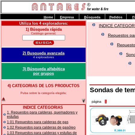
H
ome
E
mpresa
B
úsqueda
P
edidos
F
Utiliza los 4 exploradores:
INDICE CATEGOR
1) Búsqueda rápida
Catálogo general;
Repuestos par
Repuesto
2) Busqueda avanzada
Sond
4 exploradores
3) Búsqueda alfabética
por grupos
4) CATEGORIAS DE LOS PRODUCTOS
Sondas de tem
Pulsa sobre la categoría elegida;
página
1
INDICE CATEGORIAS
1. Repuestos para calderas, quemadores y
estufas
1.01 Repuestos para calderas de gas
1.02 Repuestos para calderas de gasóleo
1.03 Repuestos para calderas y estufas de