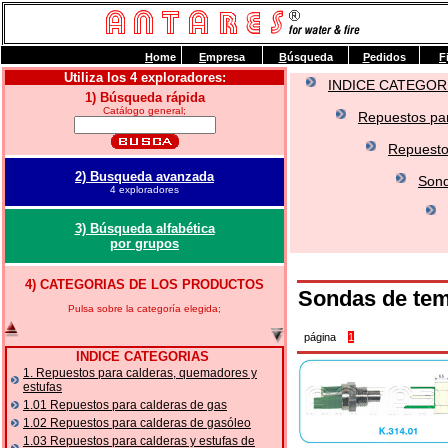
H
ome
E
mpresa
B
úsqueda
P
edidos
F
Utiliza los 4 exploradores:
INDICE CATEGOR
1) Búsqueda rápida
Catálogo general;
Repuestos par
Repuesto
2) Busqueda avanzada
Sond
4 exploradores
3) Búsqueda alfabética
por grupos
4) CATEGORIAS DE LOS PRODUCTOS
Sondas de tem
Pulsa sobre la categoría elegida;
página
1
INDICE CATEGORIAS
1. Repuestos para calderas, quemadores y
estufas
1.01 Repuestos para calderas de gas
1.02 Repuestos para calderas de gasóleo
1.03 Repuestos para calderas y estufas de