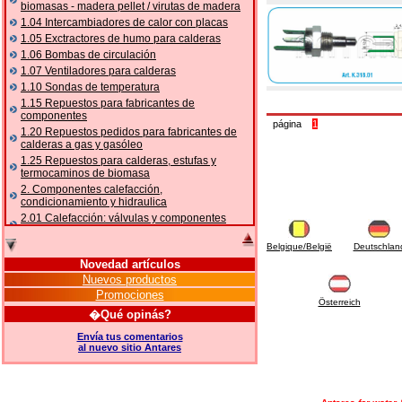
biomasas - madera pellet / virutas de madera
1.04 Intercambiadores de calor con placas
1.05 Exctractores de humo para calderas
1.06 Bombas de circulación
1.07 Ventiladores para calderas
1.10 Sondas de temperatura
1.15 Repuestos para fabricantes de
componentes
página
1
1.20 Repuestos pedidos para fabricantes de
calderas a gas y gasóleo
1.25 Repuestos para calderas, estufas y
termocaminos de biomasa
2. Componentes calefacción,
condicionamiento y hidraulica
2.01 Calefacción: válvulas y componentes
relacionados y complementarios
2.05 BOMBAS DE CALOR: válvulas y
Belgique/België
Deutschlan
accesorios
Novedad artículos
2.10 Termorregulación instalaciones
Nuevos productos
2.15 Acondicionamiento: válvulas y
Promociones
Österreich
componentes relacionados y complementarios
�Qué opinás?
2.16 Gas: componentes para tubería,
relacionados y complementarios
Envía tus comentarios
al nuevo sitio Antares
2.17 Gasóleo: componentes para tubería,
relacionados y complementarios
2.18 Solar: tubería, válvulas, relacionados y
complementarios para instalacione solares