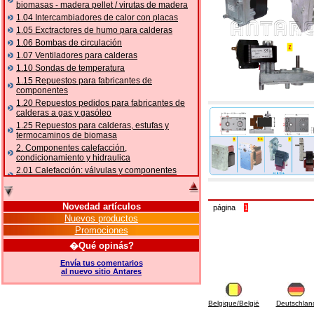
biomasas - madera pellet / virutas de madera
1.04 Intercambiadores de calor con placas
1.05 Exctractores de humo para calderas
1.06 Bombas de circulación
1.07 Ventiladores para calderas
1.10 Sondas de temperatura
1.15 Repuestos para fabricantes de
componentes
1.20 Repuestos pedidos para fabricantes de
calderas a gas y gasóleo
1.25 Repuestos para calderas, estufas y
termocaminos de biomasa
2. Componentes calefacción,
condicionamiento y hidraulica
2.01 Calefacción: válvulas y componentes
relacionados y complementarios
2.05 BOMBAS DE CALOR: válvulas y
accesorios
Novedad artículos
página
1
2.10 Termorregulación instalaciones
Nuevos productos
2.15 Acondicionamiento: válvulas y
Promociones
componentes relacionados y complementarios
�Qué opinás?
2.16 Gas: componentes para tubería,
relacionados y complementarios
Envía tus comentarios
al nuevo sitio Antares
2.17 Gasóleo: componentes para tubería,
relacionados y complementarios
2.18 Solar: tubería, válvulas, relacionados y
Belgique/België
Deutschlan
complementarios para instalacione solares