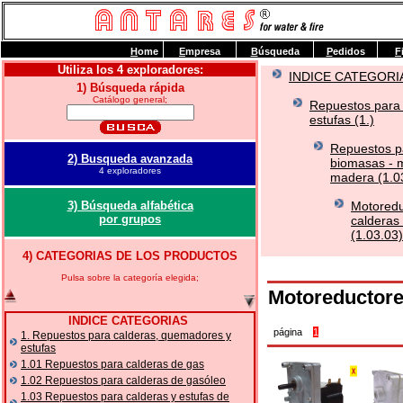
H
ome
E
mpresa
B
úsqueda
P
edidos
F
Utiliza los 4 exploradores:
INDICE CATEGORI
1) Búsqueda rápida
Catálogo general;
Repuestos para
estufas (1.)
Repuestos pa
2) Busqueda avanzada
biomasas - m
4 exploradores
madera (1.0
3) Búsqueda alfabética
Motoredu
por grupos
calderas
(1.03.03)
4) CATEGORIAS DE LOS PRODUCTOS
Pulsa sobre la categoría elegida;
Motoreductores
INDICE CATEGORIAS
página
1
1. Repuestos para calderas, quemadores y
estufas
1.01 Repuestos para calderas de gas
1.02 Repuestos para calderas de gasóleo
1.03 Repuestos para calderas y estufas de