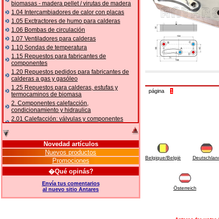
biomasas - madera pellet / virutas de madera
1.04 Intercambiadores de calor con placas
1.05 Exctractores de humo para calderas
1.06 Bombas de circulación
1.07 Ventiladores para calderas
1.10 Sondas de temperatura
1.15 Repuestos para fabricantes de
componentes
1.20 Repuestos pedidos para fabricantes de
calderas a gas y gasóleo
1.25 Repuestos para calderas, estufas y
página
1
termocaminos de biomasa
2. Componentes calefacción,
condicionamiento y hidraulica
2.01 Calefacción: válvulas y componentes
relacionados y complementarios
2.05 BOMBAS DE CALOR: válvulas y
accesorios
Novedad artículos
2.10 Termorregulación instalaciones
Nuevos productos
Belgique/België
Deutschlan
2.15 Acondicionamiento: válvulas y
Promociones
componentes relacionados y complementarios
�Qué opinás?
2.16 Gas: componentes para tubería,
relacionados y complementarios
Envía tus comentarios
Österreich
al nuevo sitio Antares
2.17 Gasóleo: componentes para tubería,
relacionados y complementarios
2.18 Solar: tubería, válvulas, relacionados y
complementarios para instalacione solares