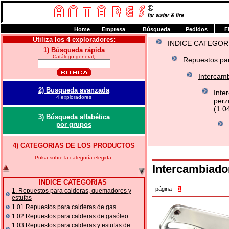
H
ome
E
mpresa
B
úsqueda
P
edidos
F
Utiliza los 4 exploradores:
INDICE CATEGOR
1) Búsqueda rápida
Catálogo general;
Repuestos par
Intercamb
2) Busqueda avanzada
Inte
4 exploradores
perz
(1.0
3) Búsqueda alfabética
por grupos
4) CATEGORIAS DE LOS PRODUCTOS
Pulsa sobre la categoría elegida;
Intercambiad
INDICE CATEGORIAS
página
1
1. Repuestos para calderas, quemadores y
estufas
1.01 Repuestos para calderas de gas
1.02 Repuestos para calderas de gasóleo
1.03 Repuestos para calderas y estufas de