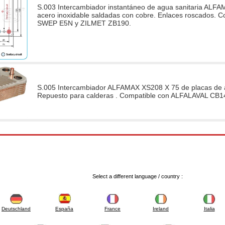
S.003 Intercambiador instantáneo de agua sanitaria ALFA
acero inoxidable saldadas con cobre. Enlaces roscados. 
SWEP E5N y ZILMET ZB190.
S.005 Intercambiador ALFAMAX XS208 X 75 de placas de ac
Repuesto para calderas . Compatible con ALFALAVAL CB
Select a different language / country :
Deutschland
España
France
Ireland
Italia