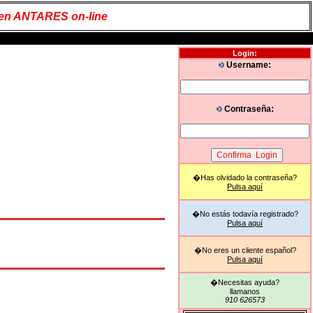
 en ANTARES on-line
Login:
Username:
Contraseña:
�Has olvidado la contraseña?
Pulsa aquí
�No estás todavía registrado?
Pulsa aquí
�No eres un cliente español?
Pulsa aquí
�Necesitas ayuda?
llamanos
910 626573