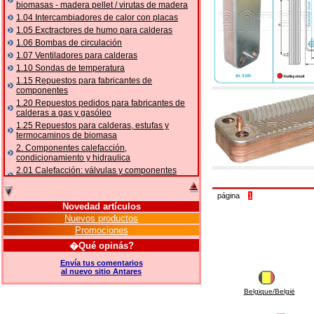
biomasas - madera pellet / virutas de madera
1.04 Intercambiadores de calor con placas
1.05 Exctractores de humo para calderas
1.06 Bombas de circulación
1.07 Ventiladores para calderas
1.10 Sondas de temperatura
1.15 Repuestos para fabricantes de
componentes
1.20 Repuestos pedidos para fabricantes de
calderas a gas y gasóleo
1.25 Repuestos para calderas, estufas y
termocaminos de biomasa
2. Componentes calefacción,
condicionamiento y hidraulica
2.01 Calefacción: válvulas y componentes
relacionados y complementarios
2.05 BOMBAS DE CALOR: válvulas y
página
1
accesorios
Novedad artículos
2.10 Termorregulación instalaciones
Nuevos productos
2.15 Acondicionamiento: válvulas y
Promociones
componentes relacionados y complementarios
�Qué opinás?
2.16 Gas: componentes para tubería,
relacionados y complementarios
Envía tus comentarios
al nuevo sitio Antares
2.17 Gasóleo: componentes para tubería,
relacionados y complementarios
Belgique/België
2.18 Solar: tubería, válvulas, relacionados y
complementarios para instalacione solares