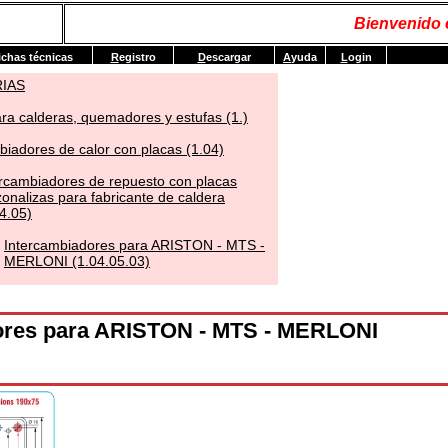
Bienvenido
ichas técnicas
R
egistro
D
escargar
A
yuda
L
ogin
RIAS
ra calderas, quemadores y estufas (1.)
biadores de calor con placas (1.04)
ercambiadores de repuesto con placas
onalizas para fabricante de caldera
4.05)
Intercambiadores para ARISTON - MTS -
MERLONI (1.04.05.03)
ores para ARISTON - MTS - MERLONI