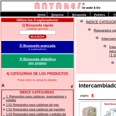
H
ome
E
mpresa
B
úsqueda
P
edidos
F
Utiliza los 4 exploradores:
INDICE CATEGO
1) Búsqueda rápida
Catálogo general;
Repuestos pa
Intercam
2) Busqueda avanzada
Int
4 exploradores
perz
(1.0
3) Búsqueda alfabética
por grupos
4) CATEGORIAS DE LOS PRODUCTOS
Pulsa sobre la categoría elegida;
Intercambiad
INDICE CATEGORIAS
página
1
1. Repuestos para calderas, quemadores y
estufas
1.01 Repuestos para calderas de gas
1.02 Repuestos para calderas de gasóleo
1.03 Repuestos para calderas y estufas de