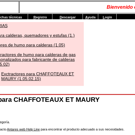
Bienvenido
ichas técnicas
R
egistro
D
escargar
A
yuda
L
ogin
RIAS
ra calderas, quemadores y estufas (1.)
ores de humo para calderas (1.05)
tractores de humo para calderas de gas
sonalizados para fabricante de calderas
5.02)
Exctractores para CHAFFOTEAUX ET
MAURY (1.05.02.15)
s para CHAFFOTEAUX ET MAURY
egoría.
tacto
Antares web Help Line
para encontrar el producto adecuado a sus necesidades.