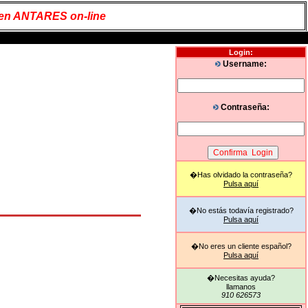
 en ANTARES on-line
Login:
Username:
Contraseña:
�Has olvidado la contraseña?
Pulsa aquí
�No estás todavía registrado?
Pulsa aquí
�No eres un cliente español?
Pulsa aquí
�Necesitas ayuda?
llamanos
910 626573