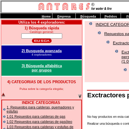
H
ome
E
mpresa
B
úsqueda
P
edidos
F
Utiliza los 4 exploradores:
INDICE CATEGO
1) Búsqueda rápida
Catálogo general;
Repuestos pa
Exctract
2) Busqueda avanzada
Exc
4 exploradores
per
(1.0
3) Búsqueda alfabética
por grupos
4) CATEGORIAS DE LOS PRODUCTOS
Pulsa sobre la categoría elegida;
Exctractore
INDICE CATEGORIAS
1. Repuestos para calderas, quemadores y
estufas
1.01 Repuestos para calderas de gas
No hay productos en esta cat
1.02 Repuestos para calderas de gasóleo
Realizar una búsqueda o con
1.03 Repuestos para calderas y estufas de