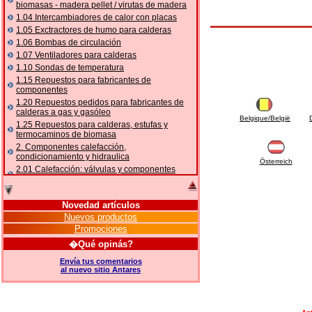
biomasas - madera pellet / virutas de madera
1.04 Intercambiadores de calor con placas
1.05 Exctractores de humo para calderas
1.06 Bombas de circulación
1.07 Ventiladores para calderas
1.10 Sondas de temperatura
1.15 Repuestos para fabricantes de
componentes
1.20 Repuestos pedidos para fabricantes de
calderas a gas y gasóleo
Belgique/België
1.25 Repuestos para calderas, estufas y
termocaminos de biomasa
2. Componentes calefacción,
condicionamiento y hidraulica
Österreich
2.01 Calefacción: válvulas y componentes
relacionados y complementarios
2.05 BOMBAS DE CALOR: válvulas y
accesorios
Novedad artículos
2.10 Termorregulación instalaciones
Nuevos productos
2.15 Acondicionamiento: válvulas y
Promociones
componentes relacionados y complementarios
�Qué opinás?
2.16 Gas: componentes para tubería,
relacionados y complementarios
Envía tus comentarios
al nuevo sitio Antares
2.17 Gasóleo: componentes para tubería,
relacionados y complementarios
2.18 Solar: tubería, válvulas, relacionados y
complementarios para instalacione solares