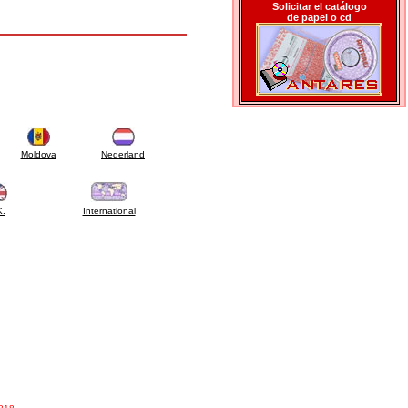
Solicitar el catálogo
de papel o cd
Moldova
Nederland
K.
International