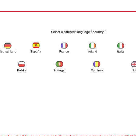
Select a different language / country :
Deutschland
España
France
Ireland
Italia
Polska
Portugal
România
U.