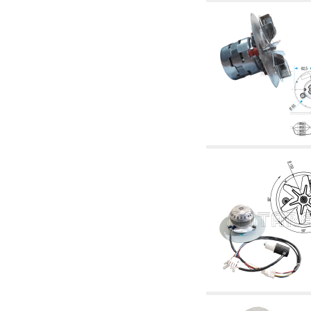
2.19 Pellet y virutas de madera: componentes
para tubería alimentacíon calderas y estufas
2.30 Tubería, racores relacionados y
complementarios para construcción de
instalaciones hidráulicas
2.35 Intercambiadores de calor
2.40 Tratamiento y control agua
2.45 Presión, temperatura, nivel y flujo de la
agua: control y regulación
2.60 Bombas de recirculación agua caliente
sanitarios - ACS: relacionados y
complementarios
2.70 Grifería sanitaria: artículos relacionados y
complementarios
2.75 Tubería de desagüe: sifones, piletas,
cisternas de desaje, artículos relacionados y
complementarios
2.85 Abrazadera-soportes, estantes y
soportes: relacionados y complementarios
2.88 Sellantes, guarniciones y materiales
sellantes hidráulicas
3. Componentes para solar y biomasas
3.01 Solar: componentes de instalación
3.05 Biomasas: componentes de central
térmica
4. Bombas, circuladores y relacionados
4.01 Bombas de elevación agua
4.02 Grupos de bombeo y presurización agua