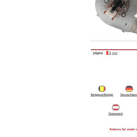
6.50 Sellantes y materiales hidráulicos
7. Instrumentos, herramientas y productos de
mantenimiento
7.05 Herramientas de trabajo
7.10 Instrumentos de trabajo
7.15 Productos operaciones de mantenimiento
página
1
2
>>>
Belgique/België
Deutschlan
Österreich
Antares
for water 