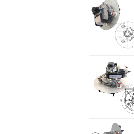
4.03 Control presión y nivel - artículos
relacionados
4.04 Riego
4.05 Bombas de circulación
4.06 Bombas de recirculación
4.07 Circuladores - artículos relacionados y
complementarios
4.11 Bombas auxiliares para quemadores de
gasóleo
4.12 Bombas para quemadores de gasóleo y
artículos relacionados y complementarios
5. Termorregulación
5.00 Válvulas para radiadores
5.01 Termostatos
5.02 Humedostatos
5.03 Reguladores electrónicos de temperatura
5.04 Válvulas de zona y válvulas motorizadas,
electrotérmica y similares
5.05 Mezclado eléctrico y termostático
5.06 Servomotores y actuadores eléctricos y
termostáticos y relacionadas
5.07 Centralitas para bajar la temperatura y
modulos premontados
5.08 Interruptores horarios y cuentahoras
5.10 Electroválvulas
6. Tubos, racores y válvulas