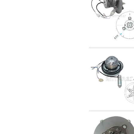
6.01 Tubería
6.02 Fumistería
6.03 Colectores de distribución
6.04 Racores clasicos en latón con rosca
6.05 Racores para tubos de cobre
6.06 Racores para tubos de polietileno y
multicapa
6.08 Racores para tubo inox ondulado CSST y
artículos relacionados y complementarios
6.10 Racores para radiadores
6.12 Tapones de plástico de obra para la
protección y ensayo de presión instalaciones
6.15 Bridas de conexión y artículos
complementarios
6.18 Abrazadera-soportes, estantes y
soportes: relacionados y complementarios
6.20 Válvulas y componentes para
instalaciones de cobre para fontanería
6.25 Válvulas y componentes para tubería gas
6.30 Válvulas y componentes para tubería
gasóleo
6.33 Válvulas y componentes para calderas y
caldera-chimeneas de biomasa
6.35 Válvulas y componentes para tubería
alimentación y virutas de madera
6.40 Tubería, válvulas y componentes para
instalaciones solares