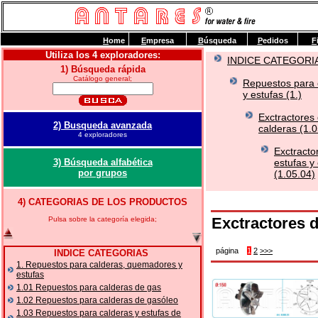
H
ome
E
mpresa
B
úsqueda
P
edidos
F
Utiliza los 4 exploradores:
INDICE CATEGORI
1) Búsqueda rápida
Catálogo general;
Repuestos para 
y estufas (1.)
Exctractores
2) Busqueda avanzada
calderas (1.0
4 exploradores
Exctracto
3) Búsqueda alfabética
estufas y
por grupos
(1.05.04)
4) CATEGORIAS DE LOS PRODUCTOS
Exctractores 
Pulsa sobre la categoría elegida;
página
1
2
>>>
INDICE CATEGORIAS
1. Repuestos para calderas, quemadores y
estufas
1.01 Repuestos para calderas de gas
1.02 Repuestos para calderas de gasóleo
1.03 Repuestos para calderas y estufas de